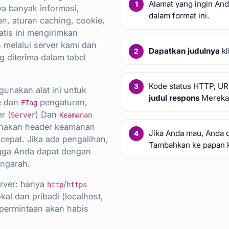
Alamat yang ingin An
a banyak informasi,
dalam format ini.
en, aturan caching, cookie,
atis ini mengirimkan
melalui server kami dan
Dapatkan judulnya
kl
diterima dalam tabel
Kode status HTTP, URL
unakan alat ini untuk
judul respons
Mereka 
dan
pengaturan,
e
ETag
r (
) Dan
Server
Keamanan
unakan header keamanan
Jika Anda mau, Anda 
cepat. Jika ada pengalihan,
Tambahkan ke papan k
ngga Anda dapat dengan
engarah.
erver: hanya
/
http
https
okal dan pribadi (localhost,
an permintaan akan habis