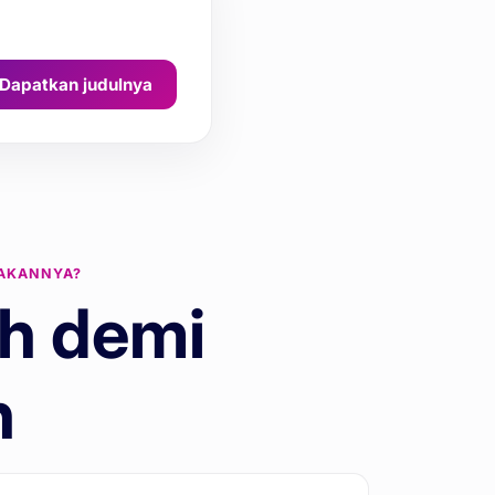
Dapatkan judulnya
AKANNYA?
h demi
h