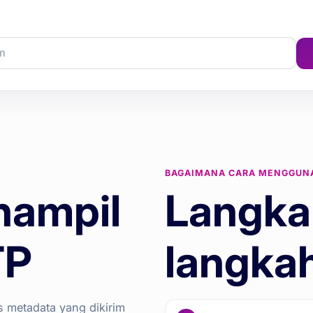
BAGAIMANA CARA MENGGUN
nampil
Langka
TP
langka
 metadata yang dikirim