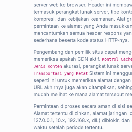
server web ke browser. Header ini membaw
termasuk perangkat lunak server, tipe kont
kompresi, dan kebijakan keamanan. Alat gr
permintaan ke alamat yang Anda masukkan 
mencantumkan semua header respons yang 
sederhana beserta kode status HTTP-nya.
Pengembang dan pemilik situs dapat mengg
memeriksa apakah CDN aktif.
Kontrol Cach
akurasi, perangkat lunak serve
Jenis Konten
Sistem ini mengg
Transportasi yang Ketat
seperti ini untuk memeriksa alamat dengan 
URL akhirnya juga akan ditampilkan; sehi
mudah melihat ke mana alamat tersebut m
Permintaan diproses secara aman di sisi s
Alamat tertentu diizinkan, alamat jaringan l
127.0.0.1, 10.x, 192.168.x, dll.) diblokir, d
waktu setelah periode tertentu.