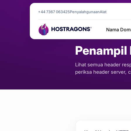
+44 7367 063425
Penyalahgunaan
Alat
Beranda
Alat
Penampil Head
/
/
Nama Dom
SERVER & JARINGA
Penampil
Lihat semua header resp
periksa header server, 