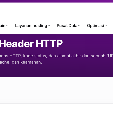
er HTTP
ain
Layanan hosting
Pusat Data
Optimasi
N
 Header HTTP
ons HTTP, kode status, dan alamat akhir dari sebuah 'UR
cache, dan keamanan.