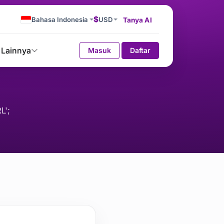
$
Bahasa Indonesia
USD
Tanya AI
Lainnya
Masuk
Daftar
L';