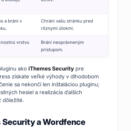
os a bráni v
Chráni vašu stránku pred
nku.
rôznymi útokmi.
čnostnú vrstvu
Bráni neoprávneným
prístupom.
pluginu ako
iThemes Security
pre
ress získate veľké výhody v dlhodobom
nie sa nekončí len inštaláciou pluginu;
silných hesiel a realizácia ďalších
 dôležité.
 Security a Wordfence