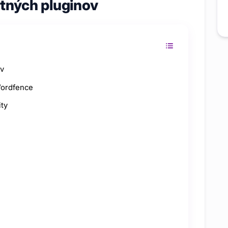
tných pluginov
ov
Wordfence
ity