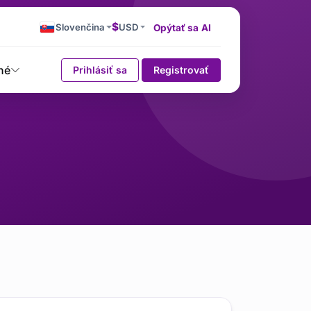
$
Slovenčina
USD
Opýtať sa AI
né
Prihlásiť sa
Registrovať
Bezpečnostné pluginy pr