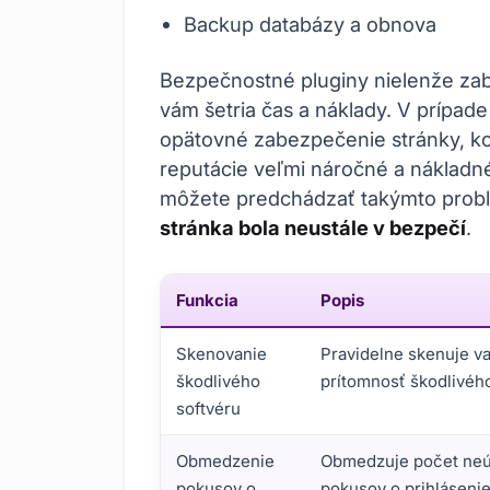
Backup databázy a obnova
Bezpečnostné pluginy nielenže zab
vám šetria čas a náklady. V prípa
opätovné zabezpečenie stránky, k
reputácie veľmi náročné a nákladn
môžete predchádzať takýmto prob
stránka bola neustále v bezpečí
.
Funkcia
Popis
Skenovanie
Pravidelne skenuje v
škodlivého
prítomnosť škodlivého
softvéru
Obmedzenie
Obmedzuje počet ne
pokusov o
pokusov o prihlásenie