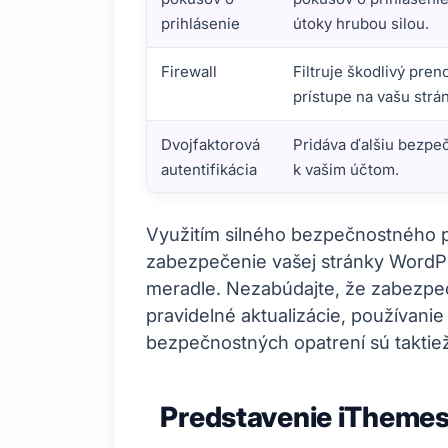
prihlásenie
útoky hrubou silou.
Firewall
Filtruje škodlivý pren
prístupe na vašu strá
Dvojfaktorová
Pridáva ďalšiu bezpe
autentifikácia
k vašim účtom.
Zavaznosť bezpečnostných pluginov
Využitím silného bezpečnostného 
zabezpečenie vašej stránky WordP
meradle. Nezabúdajte, že zabezpeče
pravidelné aktualizácie, používanie 
bezpečnostných opatrení sú taktiež
Predstavenie iThemes