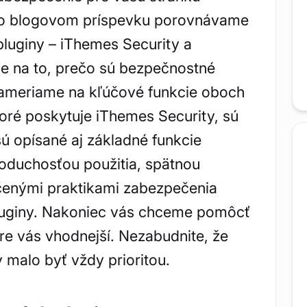
to blogovom príspevku porovnávame
luginy – iThemes Security a
e na to, prečo sú bezpečnostné
 zameriame na kľúčové funkcie oboch
toré poskytuje iThemes Security, sú
ú opísané aj základné funkcie
dnoduchosťou použitia, spätnou
čenými praktikami zabezpečenia
uginy. Nakoniec vás chceme pomôcť
pre vás vhodnejší. Nezabudnite, že
 malo byť vždy prioritou.