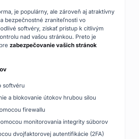
ma, je populárny, ale zároveň aj atraktívny
 na bezpečnostné zraniteľnosti vo
livé softvéry, získať prístup k citlivým
ontrolu nad vašou stránkou. Preto je
 pre
zabezpečovanie vašich stránok
nov
o softvéru
ie a blokovanie útokov hrubou silou
pomocou firewallu
omocou monitorovania integrity súborov
ou dvojfaktorovej autentifikácie (2FA)