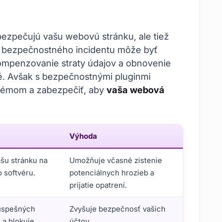
ezpečujú vašu webovú stránku, ale tiež
de bezpečnostného incidentu môže byť
ompenzovanie straty údajov a obnovenie
é. Avšak s bezpečnostnými pluginmi
lémom a zabezpečiť, aby
vaša webová
Výhoda
ašu stránku na
Umožňuje včasné zistenie
 softvéru.
potenciálnych hrozieb a
prijatie opatrení.
úspešných
Zvyšuje bezpečnosť vašich
 a blokuje
účtov.