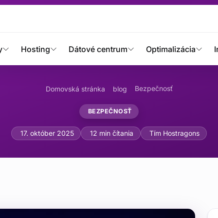
y
Hosting
Dátové centrum
Optimalizácia
I
Bezpečnosť
Domovská stránka
blog
BEZPEČNOSŤ
 Security vs Wordfence: 
17. október 2025
12 min čítania
Tím Hostragons