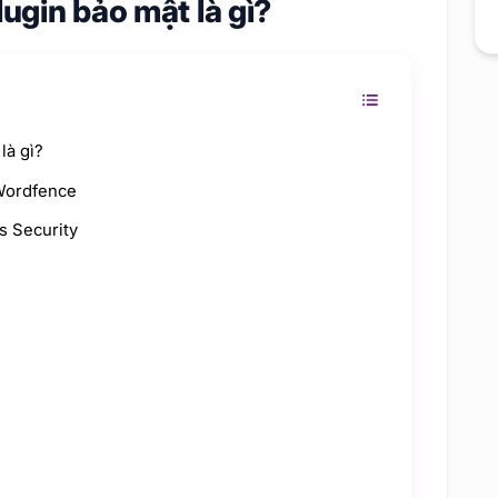
ugin bảo mật là gì?
là gì?
 Wordfence
s Security
e