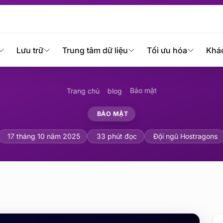
Lưu trữ
Trung tâm dữ liệu
Tối ưu hóa
Khá
Bảo mật
Trang chủ
blog
BẢO MẬT
 Security so với Wordfen
17 tháng 10 năm 2025
33 phút đọc
Đội ngũ Hostragons