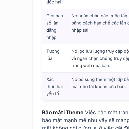
độc hại
Giới hạn
Nó ngăn chặn các cuộc tấn
số lần
bằng cách hạn chế các lần 
đăng
nhập sai.
nhập
Tường
Nó lọc lưu lượng truy cập độ
lửa
và ngăn chặn chúng truy cậ
trang web của bạn.
Xác
Nó bổ sung thêm một lớp b
thực hai
mật cho tài khoản của bạn.
yếu tố
Tầm quan trọng của plugin bảo mật là gì?
Bảo mật iTheme
Việc bảo mật tra
bảo mật mạnh mẽ như vậy sẽ mang lạ
mật không chỉ dừng lại ở việc cài đ