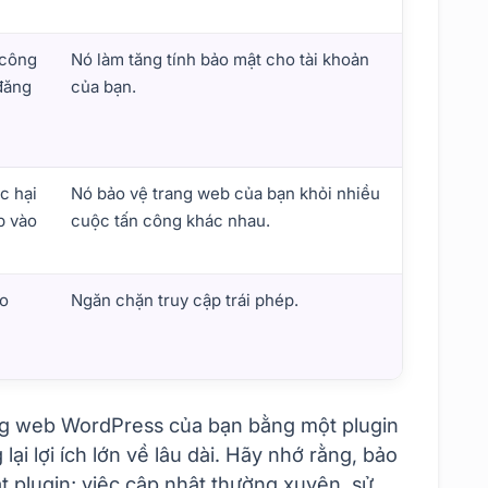
 công
Nó làm tăng tính bảo mật cho tài khoản
đăng
của bạn.
c hại
Nó bảo vệ trang web của bạn khỏi nhiều
p vào
cuộc tấn công khác nhau.
ảo
Ngăn chặn truy cập trái phép.
ng web WordPress của bạn bằng một plugin
i lợi ích lớn về lâu dài. Hãy nhớ rằng, bảo
ặt plugin; việc cập nhật thường xuyên, sử