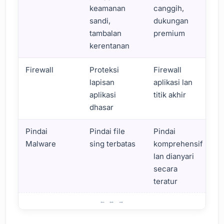
keamanan
canggih,
sandi,
dukungan
tambalan
premium
kerentanan
Firewall
Proteksi
Firewall
lapisan
aplikasi lan
aplikasi
titik akhir
dhasar
Pindai
Pindai file
Pindai
Malware
sing terbatas
komprehensif
lan dianyari
secara
teratur
Mbandhingake Loro Plugin: iThemes Security vs Wordfe