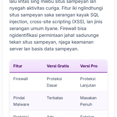
lalu lintas sing mlebu situs sampeyan lan
nyegah aktivitas curiga. Fitur iki nglindhungi
situs sampeyan saka serangan kayak SQL
injection, cross-site scripting (XSS), lan jinis
serangan umum liyane. Firewall bisa
ngidentifikasi permintaan jahat sadurunge
tekan situs sampeyan, njaga keamanan
server lan basis data sampeyan.
Fitur
Versi Gratis
Versi Pro
Firewall
Proteksi
Proteksi
Dasar
Lanjutan
Pindai
Terbatas
Masakan
Malware
Penuh
Proteksi
Ada
Setelan