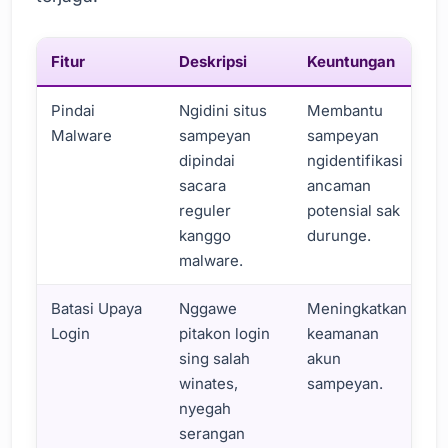
Fitur
Deskripsi
Keuntungan
Pindai
Ngidini situs
Membantu
Malware
sampeyan
sampeyan
dipindai
ngidentifikasi
sacara
ancaman
reguler
potensial sak
kanggo
durunge.
malware.
Batasi Upaya
Nggawe
Meningkatkan
Login
pitakon login
keamanan
sing salah
akun
winates,
sampeyan.
nyegah
serangan