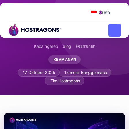
$
USD
Keamanan
Kaca ngarep
blog
KEAMANAN
iThemes Security vs Wordfence: Plu
17 Oktober 2025
15 menit kanggo maca
Tim Hostragons