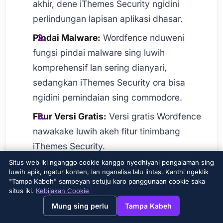
akhir, dene iThemes Security ngidini
perlindungan lapisan aplikasi dhasar.
Pindai Malware:
Wordfence nduweni
fungsi pindai malware sing luwih
komprehensif lan sering dianyari,
sedangkan iThemes Security ora bisa
ngidini pemindaian sing commodore.
Fitur Versi Gratis:
Versi gratis Wordfence
nawakake luwih akeh fitur tinimbang
iThemes Security.
Situs web iki nganggo cookie kanggo nyedhiyani pengalaman sing
Antarmuka Pengguna:
iThemes Security
luwih apik, ngatur konten, lan nganalisa lalu lintas. Kanthi ngeklik
luwih gampang dingerteni lan gampang
"Tampa Kabeh" sampeyan setuju karo panggunaan cookie saka
situs iki.
Kebijakan Cookie
dikonfigurasi.
→
×
View this page in English?
Mung sing perlu
Tampa Kabeh
Harga:
Kaloro plugin nawakake versi