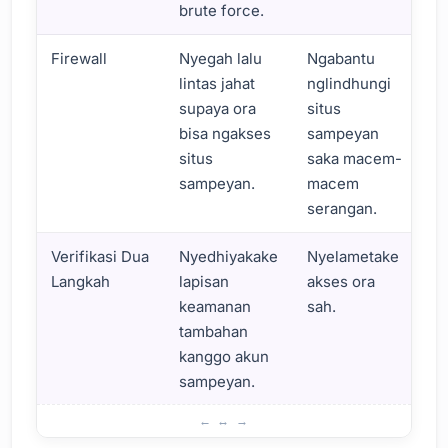
brute force.
Firewall
Nyegah lalu
Ngabantu
lintas jahat
nglindhungi
supaya ora
situs
bisa ngakses
sampeyan
situs
saka macem-
sampeyan.
macem
serangan.
Verifikasi Dua
Nyedhiyakake
Nyelametake
Langkah
lapisan
akses ora
keamanan
sah.
tambahan
kanggo akun
sampeyan.
Apa Pentinge Plugin Keamanan?