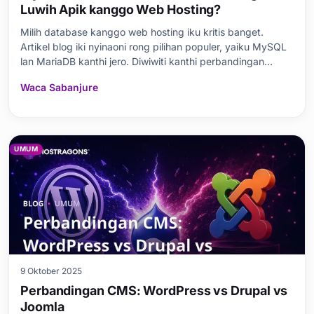
Luwih Apik kanggo Web Hosting?
Milih database kanggo web hosting iku kritis banget.
Artikel blog iki nyinaoni rong pilihan populer, yaiku MySQL
lan MariaDB kanthi jero. Diwiwiti kanthi perbandingan
MySQL vs, artikel iki ngrembug definisi, sejarah, lan
Waca Sabanjure
prabédan dhasar saka rong database kasebut. Kaluwihan
web hosting MySQL lan MariaDB
UMUM
9 Oktober 2025
Perbandingan CMS: WordPress vs Drupal vs
Joomla