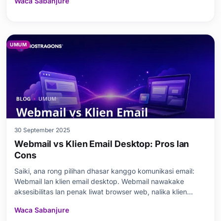
Waca Sabanjure
utama MarketPress lan WooCommerce dibahas kanthi
kapisah. Pandhuan diwenehake kanggo nemtokake plugin
e
UMUM
30 September 2025
Webmail vs Klien Email Desktop: Pros lan
Cons
Saiki, ana rong pilihan dhasar kanggo komunikasi email:
Webmail lan klien email desktop. Webmail nawakake
aksesibilitas lan penak liwat browser web, nalika klien
desktop nawakake luwih akeh fitur lan akses offline.
Waca Sabanjure
Posting blog iki mriksa kaluwihan lan kekurangan saka loro