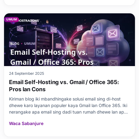
pasar Jawa. Ana tabel perbandingan, makna kunci te
UMUM
24 September 2025
Email Self-Hosting vs. Gmail / Office 365:
Pros lan Cons
Kiriman blog iki mbandhingake solusi email sing di-host
dhewe karo layanan populer kaya Gmail lan Office 365. Iki
nerangake apa email sing dadi tuan rumah dhewe lan apa
sebabe penting, nalika uga mriksa kaluwihan lan
Waca Sabanjure
kekurangan Gmail lan Office 365. Kiriman kasebut kalebu
kaluwihan utama, syarat, beda, lan panyedhiya l