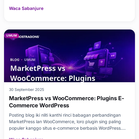
'managed', dene WordPress.org ngidini opsi self-hosting.
Waca Sabanjure
Keuntungan saka self-hosting kalebu kontrol lengkap,
keluwesan kustomisasi, lan kauntungan biaya ing jangka
panjang.
UMUM
30 September 2025
MarketPress vs WooCommerce: Plugins E-
Commerce WordPress
Posting blog iki nliti kanthi rinci babagan perbandingan
MarketPress lan WooCommerce, loro plugin sing paling
populer kanggo situs e-commerce berbasis WordPress.
Statistik nyorot pentinge e-commerce saiki, dene fitur