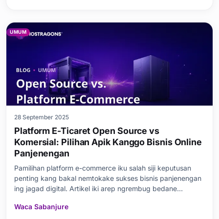
cara kasebut kanthi rinci. Kaluwihan Webmail,
UMUM
28 September 2025
Platform E-Ticaret Open Source vs
Komersial: Pilihan Apik Kanggo Bisnis Online
Panjenengan
Pamilihan platform e-commerce iku salah siji keputusan
penting kang bakal nemtokake sukses bisnis panjenengan
ing jagad digital. Artikel iki arep ngrembug bedane
antarane platform e-commerce open source lan platform
Waca Sabanjure
komersial, bebarengan karo tips lokal kang cocog karo