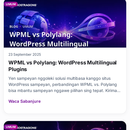
UMUM
23 September 2025
WPML vs Polylang: WordPress Multilingual
Plugins
Yen sampeyan nggoleki solusi multibasa kanggo situs
WordPress sampeyan, perbandingan WPML vs. Polylang
bisa mbantu sampeyan nggawe pilihan sing tepat. Kiriman
blog iki njupuk tampilan jero babagan rong plugin populer.
Waca Sabanjure
Iki mbandhingake fitur, keuntungan, gampang digunakake,
lan kinerja SEO. Uga ngevaluasi model rega, um
UMUM