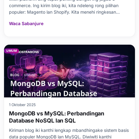
commerce. Ing kirim blog iki, kita ndeleng rong pilihan
populer: Magento lan Shopify. Kita menehi ringkesan
ringkes babagan platform kasebut, banjur mbandhingake
Waca Sabanjure
struktur rega lan gampang digunakake. Kita uga nliti fitur,
keramahan SEO, dhukungan lan penawaran komuni
UMUM
1 Oktober 2025
MongoDB vs MySQL: Perbandingan
Database NoSQL lan SQL
Kiriman blog iki kanthi lengkap mbandhingake sistem basis
data populer MongoDB lan MySQL. Diwiwiti kanthi