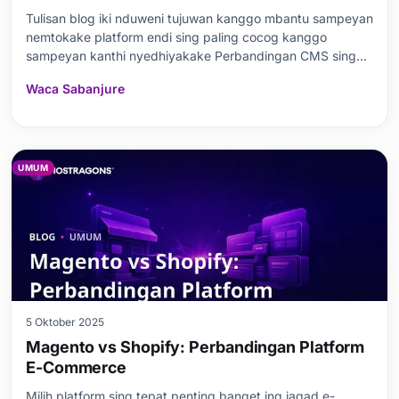
Tulisan blog iki nduweni tujuwan kanggo mbantu sampeyan
nemtokake platform endi sing paling cocog kanggo
sampeyan kanthi nyedhiyakake Perbandingan CMS sing
jero babagan platform CMS populer WordPress, Drupal, lan
Waca Sabanjure
Joomla. Ing tulisan iki, prabédan dhasar, kaluwihan, lan
kekurangan saben CMS dipriksa kanthi rinci. Gampan
UMUM
5 Oktober 2025
Magento vs Shopify: Perbandingan Platform
E-Commerce
Milih platform sing tepat penting banget ing jagad e-