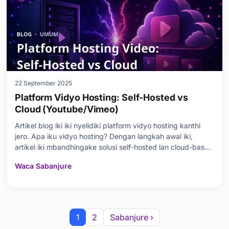
22 September 2025
Platform Vidyo Hosting: Self-Hosted vs
Cloud (Youtube/Vimeo)
Artikel blog iki iki nyelidiki platform vidyo hosting kanthi
jero. Apa iku vidyo hosting? Dengan langkah awal iki,
artikel iki mbandhingake solusi self-hosted lan cloud-based
(kaya Youtube/Vimeo). Nalika mbahas keuntungan lan
Waca Sabanjure
kerugian vidyo hosting self-hosted, artikel iki uga negesake
manfaat lan watesan solusi cloud-
1
2
Sabanjure ›