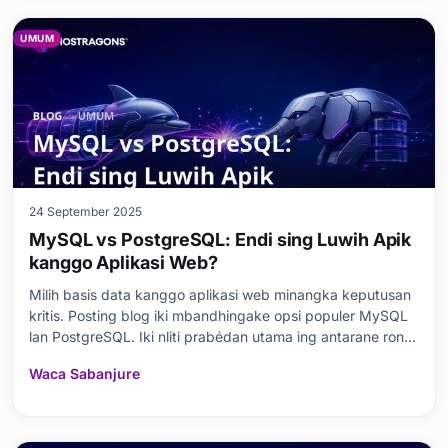
UMUM
24 September 2025
MySQL vs PostgreSQL: Endi sing Luwih Apik
kanggo Aplikasi Web?
Milih basis data kanggo aplikasi web minangka keputusan
kritis. Posting blog iki mbandhingake opsi populer MySQL
lan PostgreSQL. Iki nliti prabédan utama ing antarane rong
database kanthi rinci, bebarengan karo perbandingan
Waca Sabanjure
kinerja, integritas data, lan fitur keamanan. Iki uga menehi
pertimbangan kanggo milih basis dat