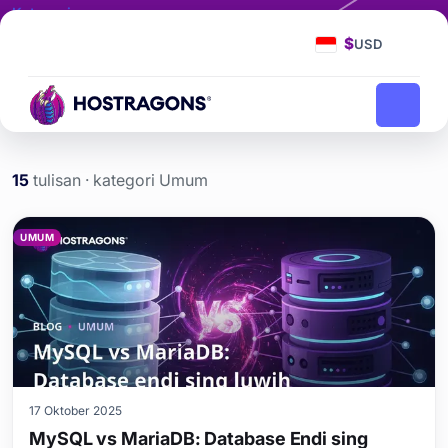
Kategori
Umum
$
USD
Umum
Kaca ngarep
blog
15
tulisan · kategori Umum
Tulisan kategori Umum
UMUM
17 Oktober 2025
MySQL vs MariaDB: Database Endi sing