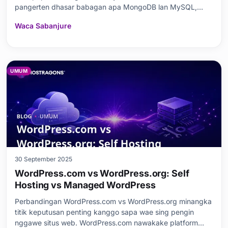
pangerten dhasar babagan apa MongoDB lan MySQL,
banjur mriksa kaluwihan database NoSQL (liwat MongoDB)
Waca Sabanjure
lan kekuwatan database SQL (liwat MySQL). Iki
nyedhiyakake prabédan utama ing antarane rong basis
data, bebaren
UMUM
30 September 2025
WordPress.com vs WordPress.org: Self
Hosting vs Managed WordPress
Perbandingan WordPress.com vs WordPress.org minangka
titik keputusan penting kanggo sapa wae sing pengin
nggawe situs web. WordPress.com nawakake platform