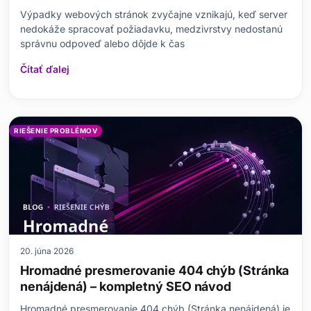
Výpadky webových stránok zvyčajne vznikajú, keď server
nedokáže spracovať požiadavku, medzivrstvy nedostanú
správnu odpoveď alebo dôjde k čas
Čítať ďalej
RIEŠENIE PROBLÉMOV
20. júna 2026
Hromadné presmerovanie 404 chýb (Stránka
nenájdená) – kompletný SEO návod
Hromadné presmerovanie 404 chýb (Stránka nenájdená) je