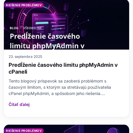
RIEŠENIE PROBLÉMOV
23. septembra 2025
Predĺženie časového limitu phpMyAdmin v
cPaneli
Tento blogový príspevok sa zaoberá problémom s
časovým limitom, s ktorým sa stretávajú používatelia
cPanel phpMyAdmin, a spôsobom jeho riešenia.
Vysvetľuje, čo znamená časový limit phpMyAdmin v
Čítať ďalej
cPanel, jeho vplyv na používateľskú skúsenosť a prečo je
dôležitý. Potom podrobne popisuje kroky na predĺženie
časového limitu
RIEŠENIE PROBLÉMOV