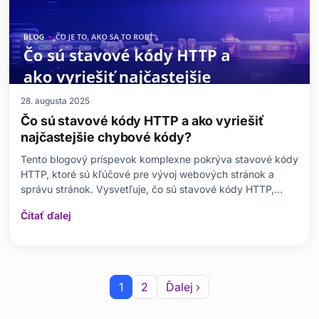
28. augusta 2025
Čo sú stavové kódy HTTP a ako vyriešiť
najčastejšie chybové kódy?
Tento blogový príspevok komplexne pokrýva stavové kódy
HTTP, ktoré sú kľúčové pre vývoj webových stránok a
správu stránok. Vysvetľuje, čo sú stavové kódy HTTP,
prečo sú dôležité a aké sú ich scenáre použitia v rôznych
Čítať ďalej
doménach. Podrobne skúma najčastejšie chybové kódy
HTTP (404, 500 atď.) a predstavuje ich príčiny a ri
1
2
Ďalej ›