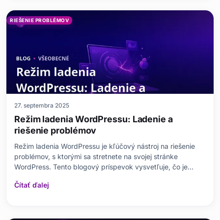
RIEŠENIE PROBLÉMOV
27. septembra 2025
Režim ladenia WordPressu: Ladenie a
riešenie problémov
Režim ladenia WordPressu je kľúčový nástroj na riešenie
problémov, s ktorými sa stretnete na svojej stránke
WordPress. Tento blogový príspevok vysvetľuje, čo je
režim ladenia WordPressu, prečo je dôležitý a ako ho
Čítať ďalej
povoliť. Zahŕňa širokú škálu tém, od základných metód
ladenia až po pokročilé techniky. Ponúka stratégie n