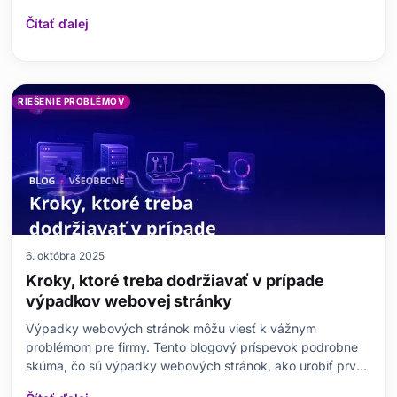
riešenia bežných chybových kódov 404, 500 a 503.
Čítať ďalej
Taktiež skúma vplyv chýb HTTP na výkon webových
stránok a ich vzťah k používateľskej skúsenosti. Ponúka
metó
RIEŠENIE PROBLÉMOV
6. októbra 2025
Kroky, ktoré treba dodržiavať v prípade
výpadkov webovej stránky
Výpadky webových stránok môžu viesť k vážnym
problémom pre firmy. Tento blogový príspevok podrobne
skúma, čo sú výpadky webových stránok, ako urobiť prvé
kroky a čo robiť pred a počas výpadkov. Zahŕňa tiež