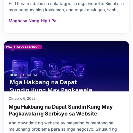
HTTP na madalas na nakatagpo sa mga website. Simula sa
mga pangunahing kaalaman, ang mga kahulugan, sanhi, at
solusyon ng mga karaniwang code ng error 404, 500, at
Magbasa Nang Higit Pa
503 ay ipinaliwanag nang detalyado. Sinusuri din ng
artikulo ang mga epekto ng mga error sa HTTP sa
PAG-TROUBLESHOOT
Oktubre 6, 2025
Mga Hakbang na Dapat Sundin Kung May
Pagkawala ng Serbisyo sa Website
Ang downtime ng website ay maaaring humantong sa
malubhang problema para sa mga negosyo. Sinusuri ng