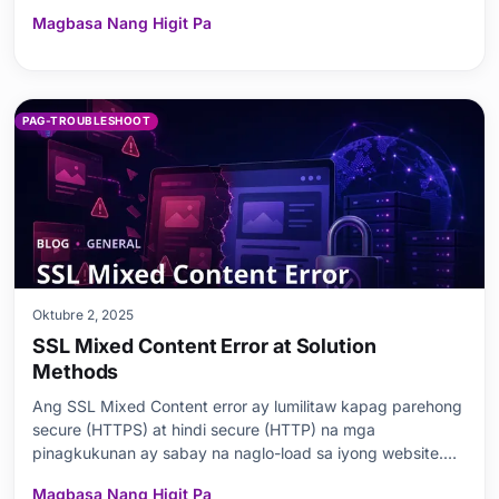
ideya ng mga error sa database ng WordPress, ang mga
Magbasa Nang Higit Pa
potensyal na sanhi ng mga error, at ang kahalagahan ng
pag-backup ng database at kung paano ito isi
PAG-TROUBLESHOOT
Oktubre 2, 2025
SSL Mixed Content Error at Solution
Methods
Ang SSL Mixed Content error ay lumilitaw kapag parehong
secure (HTTPS) at hindi secure (HTTP) na mga
pinagkukunan ay sabay na naglo-load sa iyong website.
Ang ganitong sitwasyon ay nagdudulot ng panganib sa
Magbasa Nang Higit Pa