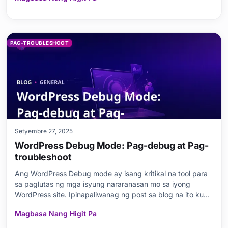
seguridad ng site, negatibong naaapektuhan ang
karanasan ng user, at maaaring pababain ang iyong SEO
performance.
PAG-TROUBLESHOOT
Setyembre 27, 2025
WordPress Debug Mode: Pag-debug at Pag-
troubleshoot
Ang WordPress Debug mode ay isang kritikal na tool para
sa paglutas ng mga isyung nararanasan mo sa iyong
WordPress site. Ipinapaliwanag ng post sa blog na ito kung
ano ang WordPress Debug mode, kung bakit ito mahalaga,
Magbasa Nang Higit Pa
at kung paano ito paganahin. Sinasaklaw nito ang isang
malawak na hanay ng mga paksa, mula sa mga pa