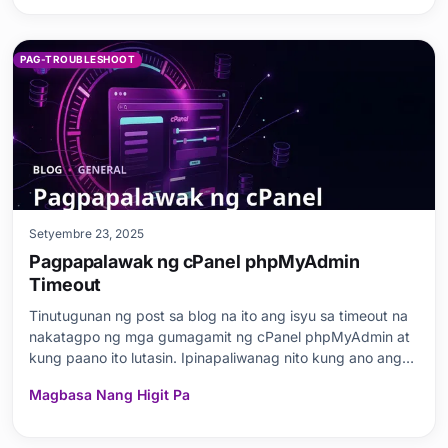
PAG-TROUBLESHOOT
Setyembre 23, 2025
Pagpapalawak ng cPanel phpMyAdmin
Timeout
Tinutugunan ng post sa blog na ito ang isyu sa timeout na
nakatagpo ng mga gumagamit ng cPanel phpMyAdmin at
kung paano ito lutasin. Ipinapaliwanag nito kung ano ang
ibig sabihin ng cPanel phpMyAdmin timeout period, ang
Magbasa Nang Higit Pa
epekto nito sa karanasan ng user, at kung bakit ito
mahalaga. Pagkatapos ay idinedetalye nito ang mg