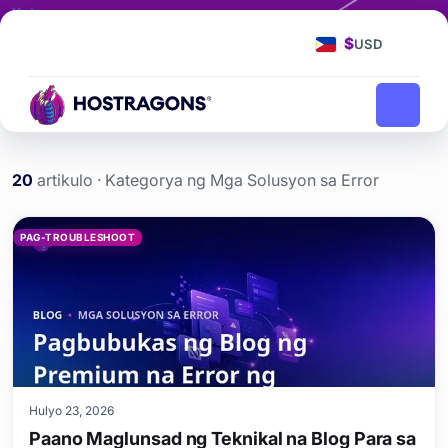
Kategorya
Pag-troubleshoot
$
USD
Pag-troubleshoot
Homepage
blog
20
artikulo · Kategorya ng Mga Solusyon sa Error
Mga artikulo sa kategor
PAG-TROUBLESHOOT
Hulyo 23, 2026
Paano Maglunsad ng Teknikal na Blog Para sa