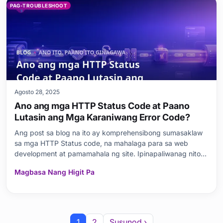
PAG-TROUBLESHOOT
Agosto 28, 2025
Ano ang mga HTTP Status Code at Paano
Lutasin ang Mga Karaniwang Error Code?
Ang post sa blog na ito ay komprehensibong sumasaklaw
sa mga HTTP Status code, na mahalaga para sa web
development at pamamahala ng site. Ipinapaliwanag nito
kung ano ang mga HTTP Status code, kung bakit
Magbasa Nang Higit Pa
mahalaga ang mga ito, at ang kanilang mga sitwasyon sa
paggamit sa iba t ibang domain. Sinusuri nito ang
pinakakaran
1
2
Susunod ›