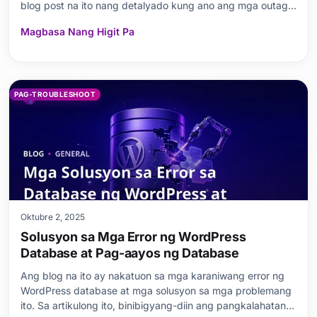
blog post na ito nang detalyado kung ano ang mga outage
ng website, kung paano gawin ang mga unang hakbang,
Magbasa Nang Higit Pa
at kung ano ang gagawin bago at sa panahon ng mga
outage. Kasama rin dito ang pagsusuri sa epekto ng mga
outage
PAG-TROUBLESHOOT
Oktubre 2, 2025
Solusyon sa Mga Error ng WordPress
Database at Pag-aayos ng Database
Ang blog na ito ay nakatuon sa mga karaniwang error ng
WordPress database at mga solusyon sa mga problemang
ito. Sa artikulong ito, binibigyang-diin ang pangkalahatang-