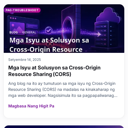
PAG-TROUBLESHOOT
Setyembre 14, 2025
Mga Isyu at Solusyon sa Cross-Origin
Resource Sharing (CORS)
Ang blog na ito ay tumutuon sa mga isyu ng Cross-Origin
Resource Sharing (CORS) na madalas na kinakaharap ng
mga web developer. Nagsisimula ito sa pagpapaliwanag
kung ano ang CORS, ang mga pangunahing prinsipyo nito,
Magbasa Nang Higit Pa
at kung bakit ito mahalaga. Pagkatapos, tinalakay nang
detalyado kung paano lumilitaw ang mga error na