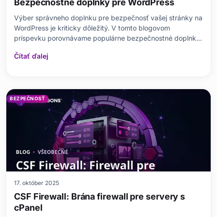
Bezpečnostné doplnky pre WordPress
Výber správneho doplnku pre bezpečnosť vašej stránky na
WordPress je kriticky dôležitý. V tomto blogovom
príspevku porovnávame populárne bezpečnostné doplnky
iThemes Security a Wordfence. Najprv sa venujeme tomu,
Čítať ďalej
prečo sú bezpečnostné doplnky dôležité, a následne
skúmame hlavné funkcie oboch doplnkov.
BEZPEČNOSŤ
17. október 2025
CSF Firewall: Brána firewall pre servery s
cPanel