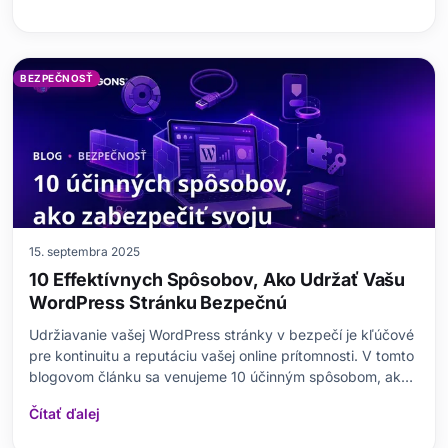
firewallov, aby vám pomohol správne sa rozhodnúť pri ich
BEZPEČNOSŤ
15. septembra 2025
10 Effektívnych Spôsobov, Ako Udržať Vašu
WordPress Stránku Bezpečnú
Udržiavanie vašej WordPress stránky v bezpečí je kľúčové
pre kontinuitu a reputáciu vašej online prítomnosti. V tomto
blogovom článku sa venujeme 10 účinným spôsobom, ako
ochrániť vašu WordPress stránku. Pokrývame
Čítať ďalej
nevyhnutnosť bezpečnostných pluginov, výhody
používania HTTPS; vytváranie silných používateľských