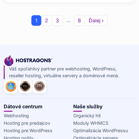
účtov a
…
1
2
3
8
Ďalej ›
Váš spoľahlivý partner pre webhosting, WordPress,
reseller hosting, virtuálne servery a doménové mená.
Dátové centrum
Naše služby
Webhosting
Organický hit
Hosting pre predajcov
Moduly WHMCS
Hosting pre WordPress
Optimalizácia WordPressu
Hosting pošty
Optimalizácia servera