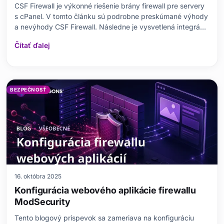
CSF Firewall je výkonné riešenie brány firewall pre servery
s cPanel. V tomto článku sú podrobne preskúmané výhody
a nevýhody CSF Firewall. Následne je vysvetlená integrácia
s cPanel pomocou podrobného návodu na inštaláciu.
Čítať ďalej
Okrem zdôraznenia dôležitosti brán firewall sa CSF
Firewall...
BEZPEČNOSŤ
16. októbra 2025
Konfigurácia webového aplikácie firewallu
ModSecurity
Tento blogový príspevok sa zameriava na konfiguráciu