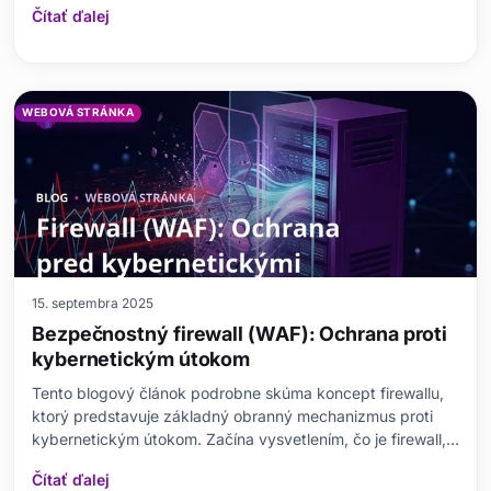
Čítať ďalej
napríklad čo je SSL certifikát, prečo je potrebný a aké sú
jeho typy. Dozviete sa tiež, ako krok za krokom zí
WEBOVÁ STRÁNKA
15. septembra 2025
Bezpečnostný firewall (WAF): Ochrana proti
kybernetickým útokom
Tento blogový článok podrobne skúma koncept firewallu,
ktorý predstavuje základný obranný mechanizmus proti
kybernetickým útokom. Začína vysvetlením, čo je firewall,
prečo je dôležitý a aké sú najbežnejšie typy
Čítať ďalej
kybernetických útokov. Následne porovnáva rôzne typy