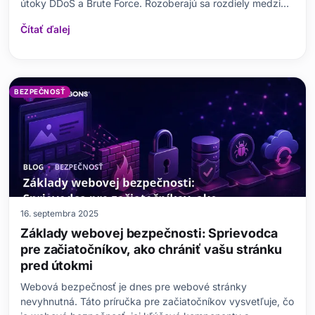
útoky DDoS a Brute Force. Rozoberajú sa rozdiely medzi
DDoS a Brute Force útokmi, účinky útokov a metódy
Čítať ďalej
ochrany. Vysvetľuje sa, čo je to útok DDoS, jeho
potenciálne poškodenia a stratégie, ktoré sa dajú použiť
BEZPEČNOSŤ
16. septembra 2025
Základy webovej bezpečnosti: Sprievodca
pre začiatočníkov, ako chrániť vašu stránku
pred útokmi
Webová bezpečnosť je dnes pre webové stránky
nevyhnutná. Táto príručka pre začiatočníkov vysvetľuje, čo