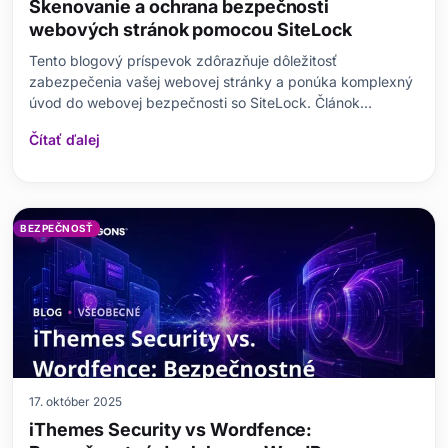
Skenovanie a ochrana bezpečnosti
webových stránok pomocou SiteLock
Tento blogový príspevok zdôrazňuje dôležitosť
zabezpečenia vašej webovej stránky a ponúka komplexný
úvod do webovej bezpečnosti so SiteLock. Článok
vysvetľuje, prečo je skenovanie bezpečnosti webových
Čítať ďalej
stránok kritické, a podrobne opisuje hlavné funkcie, ktoré
SiteLock ponúka, a výhody, ktoré prináša používateľovi.
BEZPEČNOSŤ
17. október 2025
iThemes Security vs Wordfence: