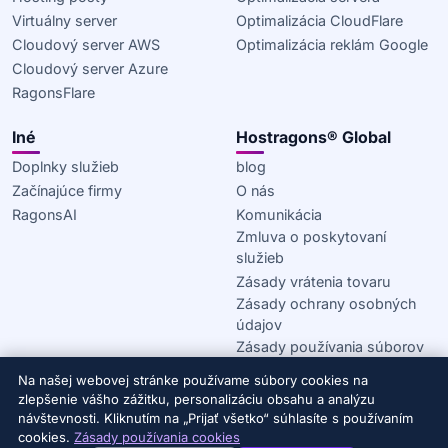
Virtuálny server
Optimalizácia CloudFlare
Cloudový server AWS
Optimalizácia reklám Google
Cloudový server Azure
RagonsFlare
Iné
Hostragons® Global
Doplnky služieb
blog
Začínajúce firmy
O nás
RagonsAI
Komunikácia
Zmluva o poskytovaní
služieb
Zásady vrátenia tovaru
Zásady ochrany osobných
údajov
Zásady používania súborov
cookie
Na našej webovej stránke používame súbory cookies na
zlepšenie vášho zážitku, personalizáciu obsahu a analýzu
© 2020–2026 Hostragons® Global —
Značka spoločnosti
návštevnosti. Kliknutím na „Prijať všetko“ súhlasíte s používaním
Draconis Infrastructure, LLC.
Všetky práva vyhradené.
cookies.
Zásady používania cookies