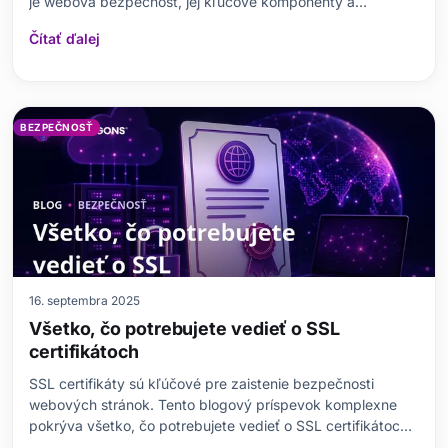
je webová bezpečnosť, jej kľúčové komponenty a
potenciálne hrozby. Vyvracia bežné mylné predstavy a
Čítať ďalej
podrobne popisuje kroky, ktoré musíte podniknúť na
ochranu svojej stránky, spolu s dostupnými nástrojmi a
softvérom.
BEZPEČNOSŤ
16. septembra 2025
Všetko, čo potrebujete vedieť o SSL
certifikátoch
SSL certifikáty sú kľúčové pre zaistenie bezpečnosti
webových stránok. Tento blogový príspevok komplexne
pokrýva všetko, čo potrebujete vedieť o SSL certifikátoch.
Nájdete v ňom odpovede na základné otázky, ako