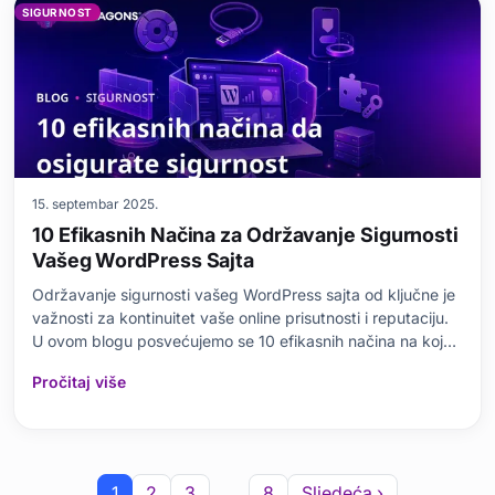
SIGURNOST
15. septembar 2025.
10 Efikasnih Načina za Održavanje Sigurnosti
Vašeg WordPress Sajta
Održavanje sigurnosti vašeg WordPress sajta od ključne je
važnosti za kontinuitet vaše online prisutnosti i reputaciju.
U ovom blogu posvećujemo se 10 efikasnih načina na koje
možete zaštititi svoj WordPress sajt. Razgovaraćemo o
Pročitaj više
potrebi za sigurnosnim dodacima, prednostima korišćenja
HTTPS-a, stvaranju jakih korisničk
…
1
2
3
8
Sljedeća ›