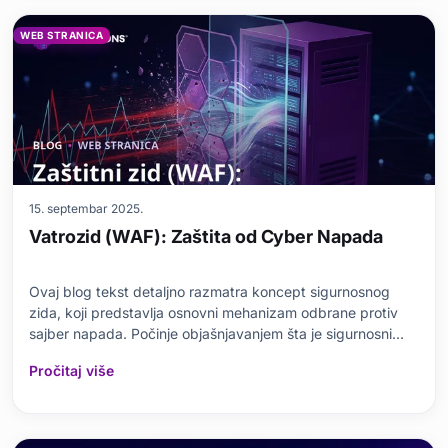
WEB STRANICA
15. septembar 2025.
Vatrozid (WAF): Zaštita od Cyber Napada
Ovaj blog tekst detaljno razmatra koncept sigurnosnog
zida, koji predstavlja osnovni mehanizam odbrane protiv
sajber napada. Počinje objašnjavanjem šta je sigurnosni
zid, zašto je važan te najčešće vrste sajber napada. Zatim,
Pročitaj više
upoređuje različite vrste sigurnosnih zidova i pomaže vam
da napravite pravi izbor. Pruža prak