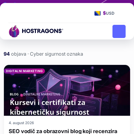
Oznaka
Cyber sigurnost
$
USD
Cyber sigurnost
Početna stranica
blog
94
objava · Cyber sigurnost oznaka
Cyber sigurnost etiketi ya
DIGITALNI MARKETING
4. august 2026
SEO vodič za obrazovni blog koji recenzira