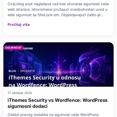
Ovaj blog post naglašava važnost očuvanja sigurnosti vaše
web stranice, istovremeno pružajući sveobuhvatan uvod u
web sigurnost sa SiteLock-om. Objašnjavajući zašto je
skeniranje sigurnosti web stranice kritično, članak detaljno
Pročitaj više
opisuje osnovne karakteristike koje SiteLock nudi i
prednosti koje pruža korisniku. Zlonamjerni softver ili
SIGURNOST
17. oktobar 2025.
iThemes Security vs Wordfence: WordPress
sigurnosni dodaci
Odabir pravog dodatka za sigurnost vaše WordPress