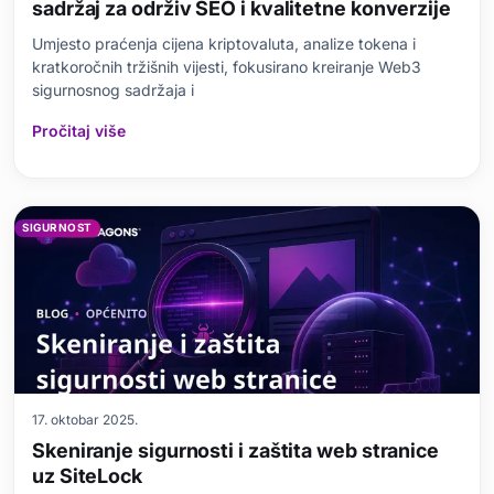
sadržaj za održiv SEO i kvalitetne konverzije
Umjesto praćenja cijena kriptovaluta, analize tokena i
kratkoročnih tržišnih vijesti, fokusirano kreiranje Web3
sigurnosnog sadržaja i
Pročitaj više
SIGURNOST
17. oktobar 2025.
Skeniranje sigurnosti i zaštita web stranice
uz SiteLock