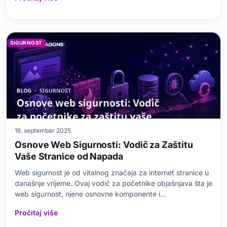
napad, njegova potencijalna šteta i strategije za zaštitu od
njega. Zatim se fokusi
SIGURNOST
16. septembar 2025.
Osnove Web Sigurnosti: Vodič za Zaštitu
Vaše Stranice od Napada
Web sigurnost je od vitalnog značaja za internet stranice u
današnje vrijeme. Ovaj vodič za početnike objašnjava šta je
web sigurnost, njene osnovne komponente i
pretpostavljene prijetnje. Odbacivanjem čestih zabluda,
Pročitaj više
detaljno se objašnjavaju koraci koje trebate preduzeti kako
biste zaštitili svoju stranicu, alati i so