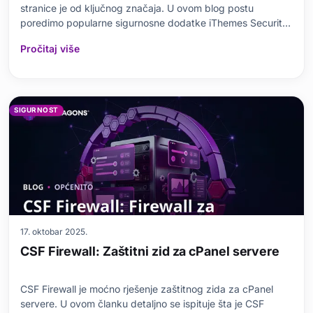
stranice je od ključnog značaja. U ovom blog postu
poredimo popularne sigurnosne dodatke iThemes Security i
Wordfence. Prvo se dotičemo važnosti sigurnosnih
Pročitaj više
dodataka, a zatim ispitujemo osnovne karakteristike oba
dodatka
SIGURNOST
17. oktobar 2025.
CSF Firewall: Zaštitni zid za cPanel servere
CSF Firewall je moćno rješenje zaštitnog zida za cPanel
servere. U ovom članku detaljno se ispituje šta je CSF