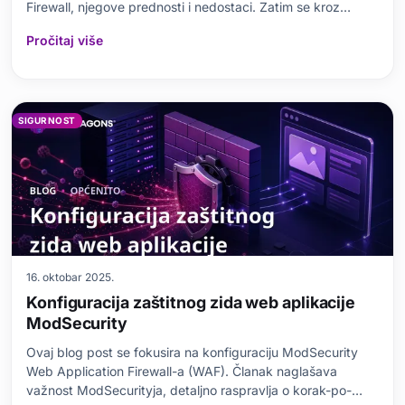
Firewall, njegove prednosti i nedostaci. Zatim se kroz
korak-po-korak vodič objašnjava cPanel integracija. Dok se
Pročitaj više
naglašava važnost zaštitnih zidova, CSF Firew
SIGURNOST
16. oktobar 2025.
Konfiguracija zaštitnog zida web aplikacije
ModSecurity
Ovaj blog post se fokusira na konfiguraciju ModSecurity
Web Application Firewall-a (WAF). Članak naglašava
važnost ModSecurityja, detaljno raspravlja o korak-po-