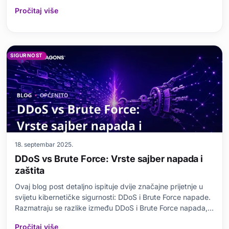
korak procesu konfiguracije, neophodnim preduslovima i
Pročitaj više
uobičajenim greškama. Također objašnjava razlike između
različitih verzija ModSecurity-a, pruža strategi
SIGURNOST
18. septembar 2025.
DDoS vs Brute Force: Vrste sajber napada i
zaštita
Ovaj blog post detaljno ispituje dvije značajne prijetnje u
svijetu kibernetičke sigurnosti: DDoS i Brute Force napade.
Razmatraju se razlike između DDoS i Brute Force napada,
njihovi utjecaji i metode zaštite. Objašnjava se šta je DDoS
Pročitaj više