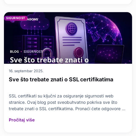
SIGURNOST
16. septembar 2025.
Sve što trebate znati o SSL certifikatima
SSL certifikati su ključni za osiguranje sigurnosti web
stranice. Ovaj blog post sveobuhvatno pokriva sve što
trebate znati o SSL certifikatima. Pronaći ćete odgovore na
osnovna pitanja poput toga šta je SSL certifikat, zašto je
Pročitaj više
potreban i koje su njegove vrste. Također ćete naučiti kako
korak po korak dobiti SSL certi