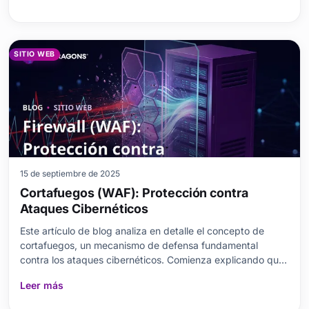
y cuáles son sus tipos. Además, aprende
SITIO WEB
15 de septiembre de 2025
Cortafuegos (WAF): Protección contra
Ataques Cibernéticos
Este artículo de blog analiza en detalle el concepto de
cortafuegos, un mecanismo de defensa fundamental
contra los ataques cibernéticos. Comienza explicando qué
es un cortafuegos, por qué es importante y los tipos
Leer más
comunes de ataques cibernéticos. Luego, ayuda a
comparar diferentes tipos de cortafuegos para que puedas