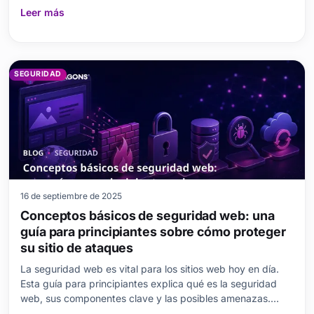
Se abordan las diferencias entre los ataques DDoS y de
Leer más
Fuerza Bruta, sus efectos y métodos de protección. Se
explica qué es un ataque DDoS, los daños potenciales
SEGURIDAD
16 de septiembre de 2025
Conceptos básicos de seguridad web: una
guía para principiantes sobre cómo proteger
su sitio de ataques
La seguridad web es vital para los sitios web hoy en día.
Esta guía para principiantes explica qué es la seguridad
web, sus componentes clave y las posibles amenazas.
Disimula conceptos erróneos comunes y detalla los pasos