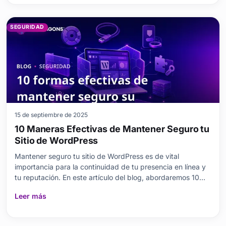
SEGURIDAD
15 de septiembre de 2025
10 Maneras Efectivas de Mantener Seguro tu
Sitio de WordPress
Mantener seguro tu sitio de WordPress es de vital
importancia para la continuidad de tu presencia en línea y
tu reputación. En este artículo del blog, abordaremos 10
formas efectivas de proteger tu sitio de WordPress .
Leer más
Hablaremos de la necesidad de complementos de
seguridad, los beneficios de utilizar HTTPS, la creació