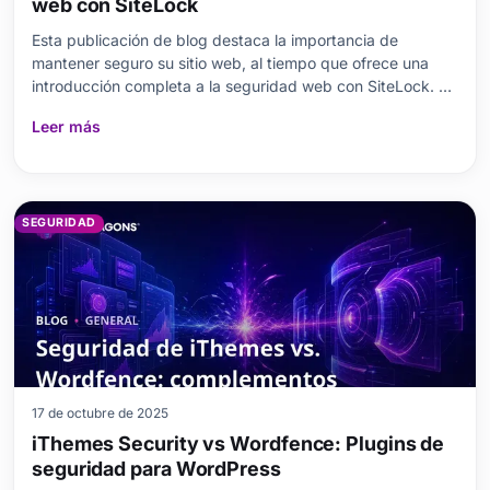
web con SiteLock
Esta publicación de blog destaca la importancia de
mantener seguro su sitio web, al tiempo que ofrece una
introducción completa a la seguridad web con SiteLock. El
artículo explica por qué el escaneo de seguridad del sitio
Leer más
web es crítico y detalla las características clave que ofrece
SiteLock y los beneficios que brinda al usuario. Ya sea
malware o...
SEGURIDAD
17 de octubre de 2025
iThemes Security vs Wordfence: Plugins de
seguridad para WordPress