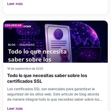
Leer más
necesarios para proteger su sitio web, junto con las
herramientas y el software disponibles. Dest
SEGURIDAD
16 de septiembre de 2025
Todo lo que necesitas saber sobre los
certificados SSL
Los certificados SSL son esenciales para garantizar la
seguridad de los sitios web. Este artículo de blog aborda
de manera integral todo lo que necesitas saber sobre los
certificados SSL. Encontrarás respuestas a preguntas
Leer más
clave como qué es un certificado SSL, por qué se necesita