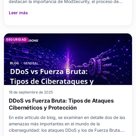
destacan la importancia de ModSecurity, el proceso de
configuración paso a paso, los requisitos previos
Leer más
necesarios y los errores comunes que se deben evitar.
Además, se explican las diferencias entre las distintas
SEGURIDAD
18 de septiembre de 2025
DDoS vs Fuerza Bruta: Tipos de Ataques
Cibernéticos y Protección
En este artículo de blog, se examinan en detalle dos de las
amenazas más importantes en el mundo de la
ciberseguridad: los ataques DDoS y los de Fuerza Bruta.