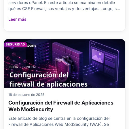
servidores cPanel. En este artículo se examina en detalle
qué es CSF Firewall, sus ventajas y desventajas. Luego, se
explica la integración con cPanel mediante una guía de
Leer más
instalación paso a paso. Al tiempo que se destaca la
importancia de los cortafuegos, CSF Firewall...
SEGURIDAD
16 de octubre de 2025
Configuración del Firewall de Aplicaciones
Web ModSecurity
Este artículo de blog se centra en la configuración del
Firewall de Aplicaciones Web ModSecurity (WAF). Se