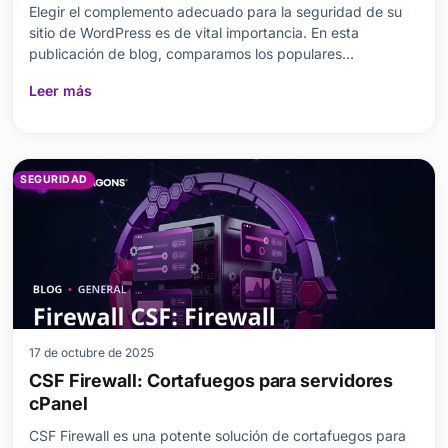
Elegir el complemento adecuado para la seguridad de su
sitio de WordPress es de vital importancia. En esta
publicación de blog, comparamos los populares
complementos de seguridad iThemes Security y
Leer más
Wordfence. Primero abordamos por qué son importantes
los complementos de seguridad y luego examinamos las
características clave de ambos...
SEGURIDAD
17 de octubre de 2025
CSF Firewall: Cortafuegos para servidores
cPanel
CSF Firewall es una potente solución de cortafuegos para