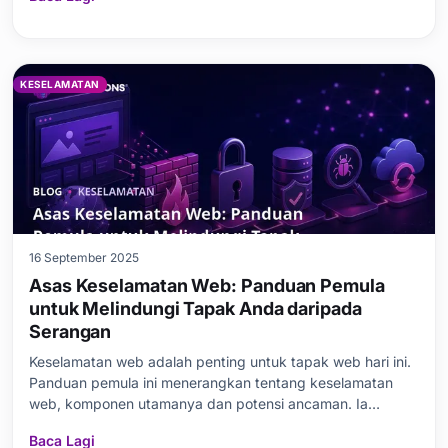
melindungi daripada serangan DDoS Serangan Brute Force:
Definisi dan ciri utama Dinamik serangan Brute Force
Perbandin
KESELAMATAN
16 September 2025
Asas Keselamatan Web: Panduan Pemula
untuk Melindungi Tapak Anda daripada
Serangan
Keselamatan web adalah penting untuk tapak web hari ini.
Panduan pemula ini menerangkan tentang keselamatan
web, komponen utamanya dan potensi ancaman. Ia
menghapuskan salah tanggapan biasa dan memperincikan
Baca Lagi
langkah yang perlu anda ambil untuk melindungi tapak