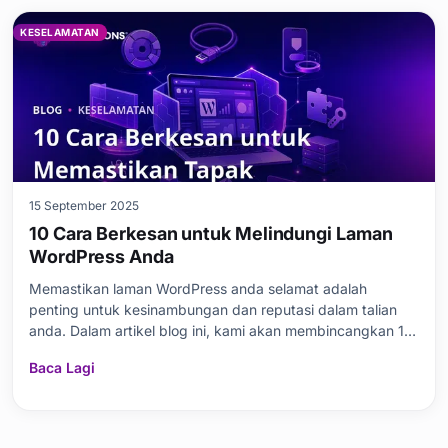
KESELAMATAN
15 September 2025
10 Cara Berkesan untuk Melindungi Laman
WordPress Anda
Memastikan laman WordPress anda selamat adalah
penting untuk kesinambungan dan reputasi dalam talian
anda. Dalam artikel blog ini, kami akan membincangkan 10
cara berkesan untuk melindungi laman WordPress anda.
Baca Lagi
Kami akan menyentuh keperluan menggunakan plugin
keselamatan, manfaat penggunaan HTTPS, cara membina
akaun pe