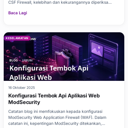
CSF Firewall, kelebihan dan kekurangannya diperiksa
secara terperinci. Kemudian, integrasi cPanel diterangkan
Baca Lagi
dengan panduan pemasangan langkah demi langkah.
Sambil menekankan kepentingan tembok api, CSF Firew
KESELAMATAN
16 Oktober 2025
Konfigurasi Tembok Api Aplikasi Web
ModSecurity
Catatan blog ini memfokuskan kepada konfigurasi
ModSecurity Web Application Firewall (WAF). Dalam
catatan ini, kepentingan ModSecurity ditekankan,