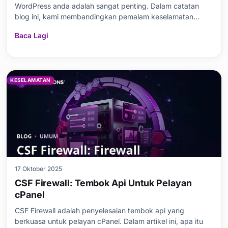
WordPress anda adalah sangat penting. Dalam catatan
blog ini, kami membandingkan pemalam keselamatan
popular iThemes Security dan Wordfence. Pertama, kami
Baca Lagi
menyentuh mengapa pemalam keselamatan itu penting,
kemudian kami meneliti ciri-ciri utama kedua-dua pemalam
tersebut.
KESELAMATAN
17 Oktober 2025
CSF Firewall: Tembok Api Untuk Pelayan
cPanel
CSF Firewall adalah penyelesaian tembok api yang
berkuasa untuk pelayan cPanel. Dalam artikel ini, apa itu