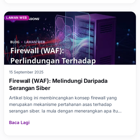
akan
LAMAN WEB
15 September 2025
Firewall (WAF): Melindungi Daripada
Serangan Siber
Artikel blog ini membincangkan konsep firewall yang
merupakan mekanisme pertahanan asas terhadap
serangan siber. Ia mula dengan menerangkan apa itu
firewall, mengapa ia penting, dan jenis-jenis serangan siber
Baca Lagi
yang biasa. Seterusnya, artikel ini membandingkan
pelbagai jenis firewall untuk membantu anda membuat
pilihan y