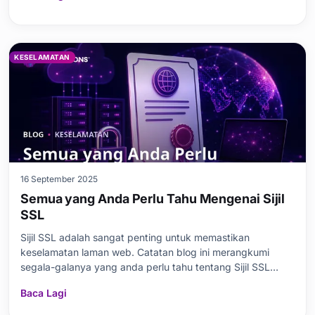
anda, bersama-sama dengan alatan dan perisian yang
tersedia
KESELAMATAN
16 September 2025
Semua yang Anda Perlu Tahu Mengenai Sijil
SSL
Sijil SSL adalah sangat penting untuk memastikan
keselamatan laman web. Catatan blog ini merangkumi
segala-galanya yang anda perlu tahu tentang Sijil SSL
secara menyeluruh. Anda akan menemui jawapan kepada
Baca Lagi
soalan asas seperti apakah itu Sijil SSL, mengapa ia
diperlukan, dan apakah jenis-jenisnya. Selain itu, anda