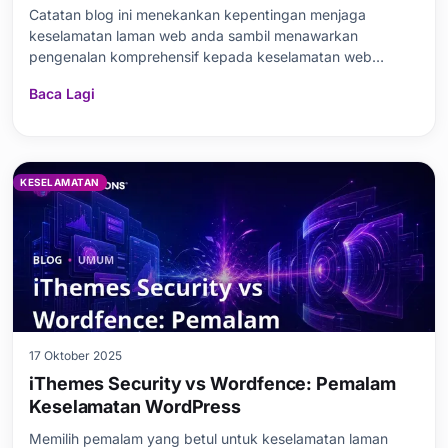
Catatan blog ini menekankan kepentingan menjaga
keselamatan laman web anda sambil menawarkan
pengenalan komprehensif kepada keselamatan web
dengan SiteLock. Artikel ini menerangkan mengapa
Baca Lagi
imbasan keselamatan laman web adalah kritikal,
memperincikan ciri-ciri utama yang ditawarkan oleh
SiteLock dan faedah yang diberikannya kepada
pengguna. Sama ada perisian hasad atau
KESELAMATAN
17 Oktober 2025
iThemes Security vs Wordfence: Pemalam
Keselamatan WordPress
Memilih pemalam yang betul untuk keselamatan laman