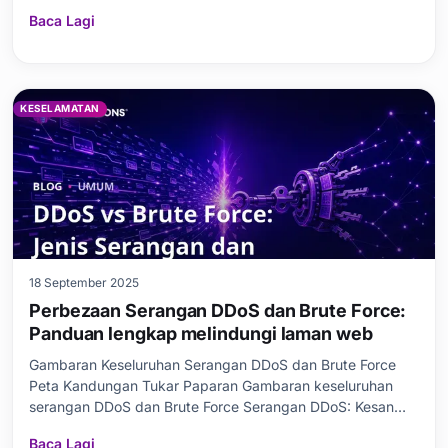
manakala proses konfigurasi langkah demi langkah,
Baca Lagi
prasyarat yang diperlukan, dan ralat biasa dibincangkan
secara terperinci. Selain itu, perbezaan antara versi
ModSecurity y
KESELAMATAN
18 September 2025
Perbezaan Serangan DDoS dan Brute Force:
Panduan lengkap melindungi laman web
Gambaran Keseluruhan Serangan DDoS dan Brute Force
Peta Kandungan Tukar Paparan Gambaran keseluruhan
serangan DDoS dan Brute Force Serangan DDoS: Kesan
dan langkah perlindungan Kesan serangan DDoS Cara
Baca Lagi