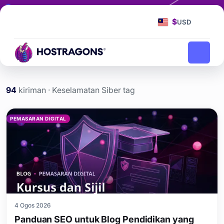
Tag
Keselamatan Siber
$
USD
Keselamatan Siber
Laman Utama
blog
94
kiriman · Keselamatan Siber tag
Keselamatan Siber etiketi
PEMASARAN DIGITAL
4 Ogos 2026
Panduan SEO untuk Blog Pendidikan yang