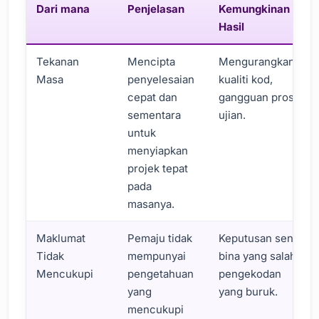
Dari mana
Penjelasan
Kemungkinan
Hasil
Tekanan
Mencipta
Mengurangkan
Masa
penyelesaian
kualiti kod,
cepat dan
gangguan proses
sementara
ujian.
untuk
menyiapkan
projek tepat
pada
masanya.
Maklumat
Pemaju tidak
Keputusan seni
Tidak
mempunyai
bina yang salah,
Mencukupi
pengetahuan
pengekodan
yang
yang buruk.
mencukupi