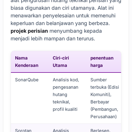
alat pengurusan hutang teknikal perisian yang
biasa digunakan dan ciri utamanya. Alat ini
menawarkan penyelesaian untuk memenuhi
keperluan dan belanjawan yang berbeza.
projek perisian
menyumbang kepada
menjadi lebih mampan dan terurus.
Nama
Ciri-ciri
penentuan
Kenderaan
Utama
harga
SonarQube
Analisis kod,
Sumber
pengesanan
terbuka (Edisi
hutang
Komuniti),
teknikal,
Berbayar
profil kualiti
(Pembangun,
Perusahaan)
Sorotan
Analisis
Berlesen,