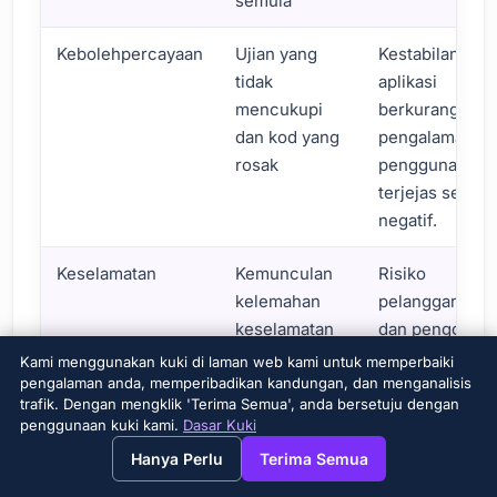
semula
Kebolehpercayaan
Ujian yang
Kestabilan
tidak
aplikasi
mencukupi
berkurangan d
dan kod yang
pengalaman
rosak
pengguna
terjejas secara
negatif.
Keselamatan
Kemunculan
Risiko
kelemahan
pelanggaran d
keselamatan
dan pengguna
dan
sistem yang
Kami menggunakan kuki di laman web kami untuk memperbaiki
kegagalannya
berniat jahat
pengalaman anda, memperibadikan kandungan, dan menganalisis
trafik. Dengan mengklik 'Terima Semua', anda bersetuju dengan
untuk
meningkat.
penggunaan kuki kami.
Dasar Kuki
diselesaikan
→
×
View this page in English?
Hanya Perlu
Terima Semua
Kesan Hutang Teknikal Perisian