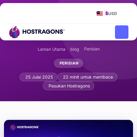
$
USD
Perisian
Laman Utama
blog
PERISIAN
Hutang Teknikal Perisian: Strategi M
25 Julai 2025
22 minit untuk membaca
Pasukan Hostragons