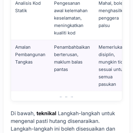
Analisis Kod
Pengesanan
Mahal, boleh
Statik
awal kelemahan
menghasilkan
keselamatan,
penggera
meningkatkan
palsu
kualiti kod
Amalan
Penambahbaikan
Memerlukan
Pembangunan
berterusan,
disiplin,
Tangkas
maklum balas
mungkin tidak
pantas
sesuai untuk
semua
pasukan
Peringkat Mengesan Hutang Teknikal Perisian
Di bawah,
teknikal
Langkah-langkah untuk
mengenal pasti hutang disenaraikan.
Langkah-langkah ini boleh disesuaikan dan