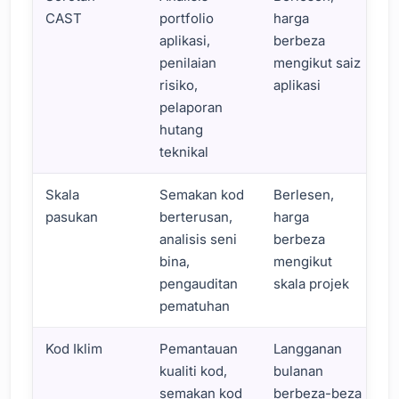
CAST
portfolio
harga
aplikasi,
berbeza
penilaian
mengikut saiz
risiko,
aplikasi
pelaporan
hutang
teknikal
Skala
Semakan kod
Berlesen,
pasukan
berterusan,
harga
analisis seni
berbeza
bina,
mengikut
pengauditan
skala projek
pematuhan
Kod Iklim
Pemantauan
Langganan
kualiti kod,
bulanan
semakan kod
berbeza-beza