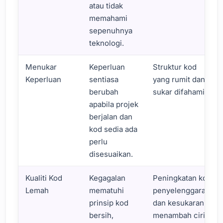
atau tidak
memahami
sepenuhnya
teknologi.
Menukar
Keperluan
Struktur kod
Keperluan
sentiasa
yang rumit dan
berubah
sukar difahami.
apabila projek
berjalan dan
kod sedia ada
perlu
disesuaikan.
Kualiti Kod
Kegagalan
Peningkatan kos
Lemah
mematuhi
penyelenggaraan
prinsip kod
dan kesukaran
bersih,
menambah ciri