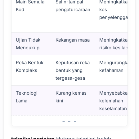
Main Semula
Salin-tampal
Meningkatkan
Kod
pengaturcaraan
kos
penyelenggaraan
Ujian Tidak
Kekangan masa
Meningkatkan
Mencukupi
risiko kesilapan
Reka Bentuk
Keputusan reka
Mengurangkan
Kompleks
bentuk yang
kefahaman
tergesa-gesa
Teknologi
Kurang kemas
Menyebabkan
Lama
kini
kelemahan
keselamatan
Apakah Hutang Teknikal Perisian?
teknikal perisian
Hutang teknikal boleh