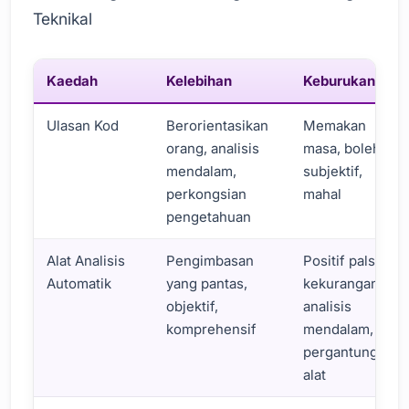
Teknikal
Kaedah
Kelebihan
Keburukan
Ulasan Kod
Berorientasikan
Memakan
orang, analisis
masa, boleh
mendalam,
subjektif,
perkongsian
mahal
pengetahuan
Alat Analisis
Pengimbasan
Positif palsu,
Automatik
yang pantas,
kekurangan
objektif,
analisis
komprehensif
mendalam,
pergantungan
alat