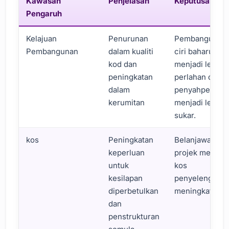
Kawasan
Penjelasan
Keputusan
Pengaruh
Kelajuan
Penurunan
Pembangunan
Pembangunan
dalam kualiti
ciri baharu
kod dan
menjadi lebih
peningkatan
perlahan dan
dalam
penyahpepijat
kerumitan
menjadi lebih
sukar.
kos
Peningkatan
Belanjawan
keperluan
projek melebih
untuk
kos
kesilapan
penyelenggara
diperbetulkan
meningkat.
dan
penstrukturan