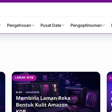
Pengehosan
Pusat Data
Pengoptimuman
egori Laman Web
LAMAN WEB
L