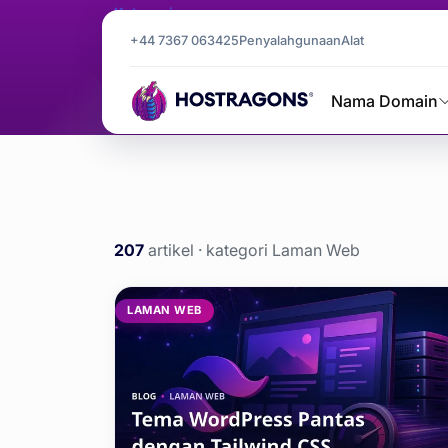
Kategori
Laman Web
+44 7367 063425
Penyalahgunaan
Alat
Nama Domain
Laman Web
Laman Utama
blog
207
artikel · kategori Laman Web
Artikel kat
LAMAN WEB