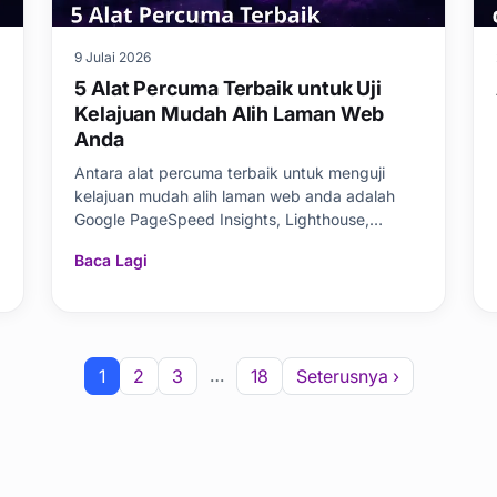
9 Julai 2026
5 Alat Percuma Terbaik untuk Uji
Kelajuan Mudah Alih Laman Web
Anda
Antara alat percuma terbaik untuk menguji
kelajuan mudah alih laman web anda adalah
Google PageSpeed Insights, Lighthouse,
WebPageTest, GTmetrix, dan Chr
Baca Lagi
…
1
2
3
18
Seterusnya ›