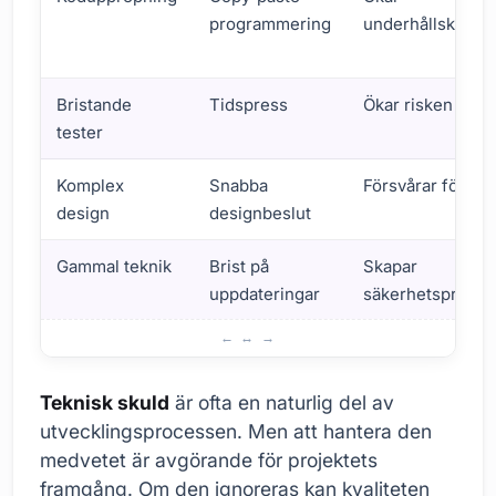
programmering
underhållskostn
Bristande
Tidspress
Ökar risken för f
tester
Komplex
Snabba
Försvårar förstå
design
designbeslut
Gammal teknik
Brist på
Skapar
uppdateringar
säkerhetsprobl
Vad är teknisk skuld?
Teknisk skuld
är ofta en naturlig del av
utvecklingsprocessen. Men att hantera den
medvetet är avgörande för projektets
framgång. Om den ignoreras kan kvaliteten