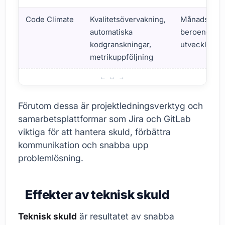
Code Climate
Kvalitetsövervakning,
Månadsabo
automatiska
beroende på
kodgranskningar,
utvecklare
metrikuppföljning
Verktyg för att hantera teknisk skuld
Förutom dessa är projektledningsverktyg och
samarbetsplattformar som Jira och GitLab
viktiga för att hantera skuld, förbättra
kommunikation och snabba upp
problemlösning.
Effekter av teknisk skuld
Teknisk skuld
är resultatet av snabba