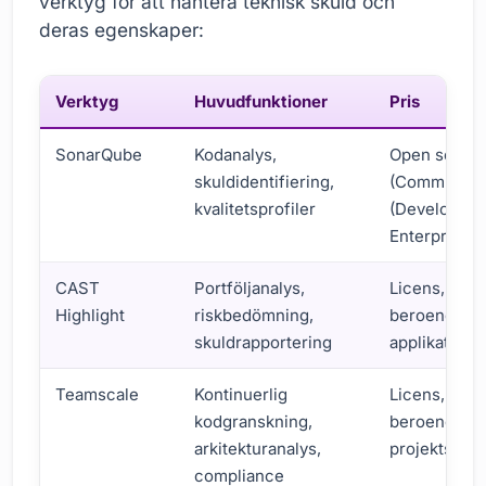
verktyg för att hantera teknisk skuld och
deras egenskaper:
Verktyg
Huvudfunktioner
Pris
SonarQube
Kodanalys,
Open sourc
skuldidentifiering,
(Community),
kvalitetsprofiler
(Developer,
Enterprise)
CAST
Portföljanalys,
Licens, pris
Highlight
riskbedömning,
beroende p
skuldrapportering
applikations
Teamscale
Kontinuerlig
Licens, pris
kodgranskning,
beroende p
arkitekturanalys,
projektstorl
compliance