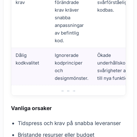
krav
förändrade
svårförståelig
krav kräver
kodbas.
snabba
anpassningar
av befintlig
kod.
Dålig
Ignorerade
Ökade
kodkvalitet
kodprinciper
underhållskostnad
och
svårigheter att lä
designmönster.
till nya funktioner.
Varför uppstår teknisk skuld?
Vanliga orsaker
Tidspress och krav på snabba leveranser
Bristande resurser eller budget