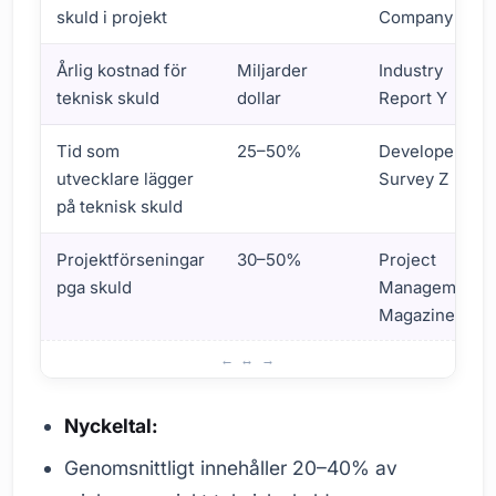
skuld i projekt
Company X
Årlig kostnad för
Miljarder
Industry
teknisk skuld
dollar
Report Y
Tid som
25–50%
Developer
utvecklare lägger
Survey Z
på teknisk skuld
Projektförseningar
30–50%
Project
pga skuld
Management
Magazine
Statistik om teknisk skuld
Nyckeltal:
Genomsnittligt innehåller 20–40% av