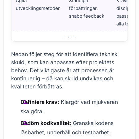
Agila
Ständiga
Kräver
utvecklingsmetoder
förbättringar,
disciplin,
snabb feedback
passar int
alla team
Steg för att identifiera teknisk skuld
Nedan följer steg för att identifiera teknisk
skuld, som kan anpassas efter projektets
behov. Det viktigaste är att processen är
kontinuerlig – då kan skuld undvikas och
kvaliteten förbättras.
Definiera krav:
Klargör vad mjukvaran
ska göra.
Bedöm kodkvalitet:
Granska kodens
läsbarhet, underhåll och testbarhet.