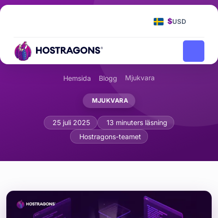
$
USD
Mjukvara
Hemsida
Blogg
MJUKVARA
Så identifierar och hanterar du teknisk
25 juli 2025
13 minuters läsning
Hostragons-teamet