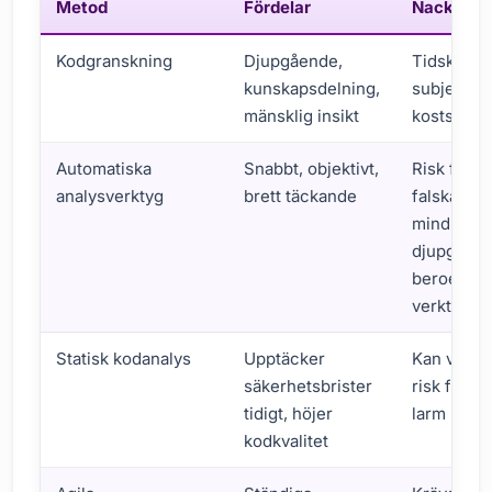
Metod
Fördelar
Nackdela
Kodgranskning
Djupgående,
Tidskräva
kunskapsdelning,
subjektivt
mänsklig insikt
kostsamt
Automatiska
Snabbt, objektivt,
Risk för
analysverktyg
brett täckande
falska posi
mindre
djupgåend
beroende
verktyg
Statisk kodanalys
Upptäcker
Kan vara d
säkerhetsbrister
risk för fa
tidigt, höjer
larm
kodkvalitet