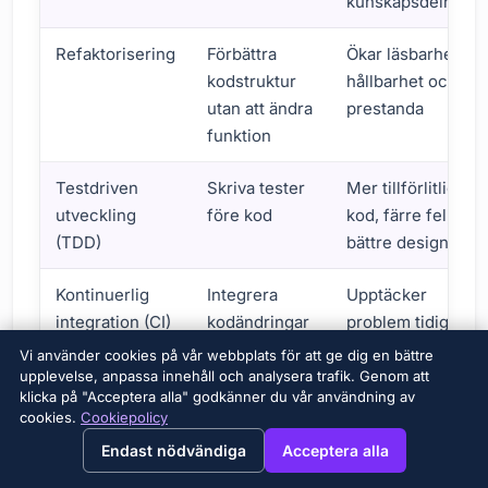
kunskapsdelning
Refaktorisering
Förbättra
Ökar läsbarhet,
kodstruktur
hållbarhet och
utan att ändra
prestanda
funktion
Testdriven
Skriva tester
Mer tillförlitlig
utveckling
före kod
kod, färre fel,
(TDD)
bättre design
Kontinuerlig
Integrera
Upptäcker
integration (CI)
kodändringar
problem tidigt,
ofta
snabbare
Vi använder cookies på vår webbplats för att ge dig en bättre
utveckling
upplevelse, anpassa innehåll och analysera trafik. Genom att
klicka på "Acceptera alla" godkänner du vår användning av
Strategier för att minska teknisk skuld
cookies.
Cookiepolicy
→
×
View this page in English?
Endast nödvändiga
Acceptera alla
Här är några konkreta strategier för att minska