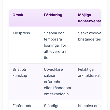
Orsak
Förklaring
Möjliga
konsekvenser
Tidspress
Snabba och
Sänkt kodkvalitet,
temporära
bristande tester.
lösningar för
att leverera i
tid.
Brist på
Utvecklare
Felaktiga
kunskap
saknar
arkitekturval, kodf
erfarenhet
eller kännedom
om teknologin.
Förändrade
Ständigt
Komplex och