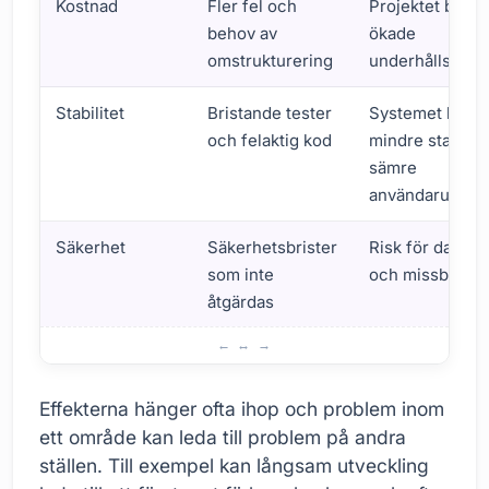
Kostnad
Fler fel och
Projektet blir d
behov av
ökade
omstrukturering
underhållskost
Stabilitet
Bristande tester
Systemet blir
och felaktig kod
mindre stabilt,
sämre
användarupple
Säkerhet
Säkerhetsbrister
Risk för datain
som inte
och missbruk
åtgärdas
Effekter av teknisk skuld
Effekterna hänger ofta ihop och problem inom
ett område kan leda till problem på andra
ställen. Till exempel kan långsam utveckling