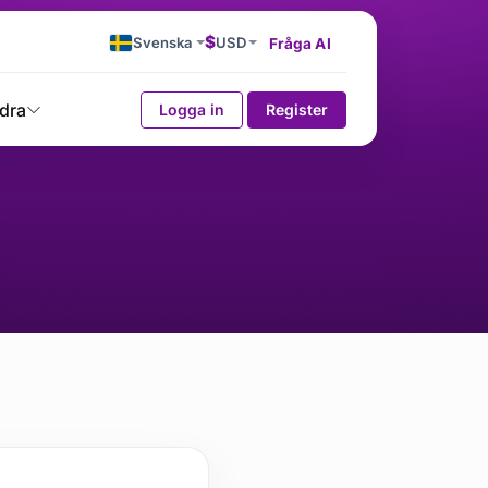
$
Svenska
USD
Fråga AI
dra
Logga in
Register