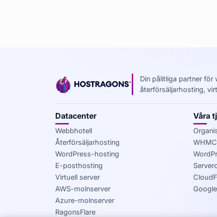
Din pålitliga partner fö
återförsäljarhosting, v
Datacenter
Våra t
Webbhotell
Organis
Återförsäljarhosting
WHMCS
WordPress-hosting
WordPr
E-posthosting
Server
Virtuell server
CloudF
AWS-molnserver
Google
Azure-molnserver
RagonsFlare