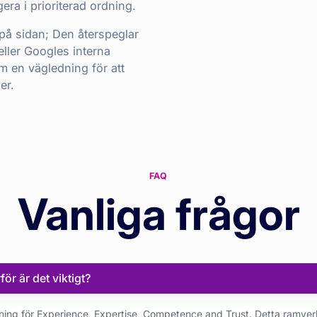
era i prioriterad ordning.
på sidan; Den återspeglar
 eller Googles interna
m en vägledning för att
er.
FAQ
Vanliga frågor
ör är det viktigt?
tning för Experience, Expertise, Competence and Trust. Detta ramver