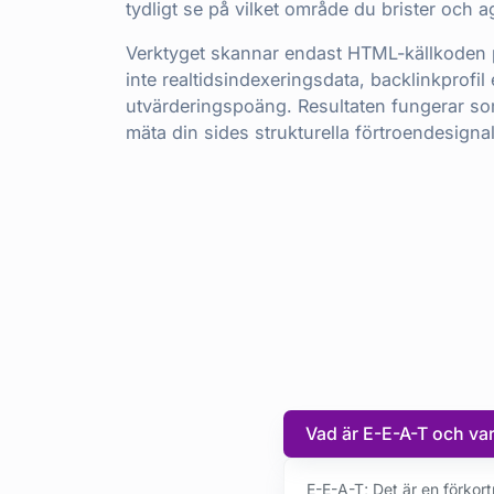
tydligt se på vilket område du brister och ag
Verktyget skannar endast HTML-källkoden 
inte realtidsindexeringsdata, backlinkprofil
utvärderingspoäng. Resultaten fungerar so
mäta din sides strukturella förtroendesignal
Vad är E-E-A-T och varf
E-E-A-T; Det är en förkor