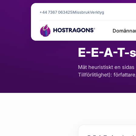
+44 7367 063425
Missbruk
Verktyg
Startsida
Verktyg
E-E-A-T-sig
/
/
Domänna
SEO OCH INNEHÅLL
E-E-A-T-s
Mät heuristiskt en sidas 
Tillförlitlighet): förfat