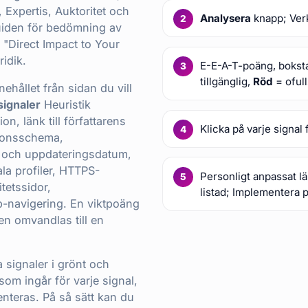
, Expertis, Auktoritet och
Analysera
knapp; Verk
guiden för bedömning av
m "Direct Impact to Your
idik.
E-E-A-T-poäng, boksta
tillgänglig,
Röd
= ofull
hållet från sidan du vill
signaler
Heuristik
n, länk till författarens
Klicka på varje signal 
tionsschema,
- och uppdateringsdatum,
iala profiler, HTTPS-
Personligt anpassat l
tetssidor,
listad; Implementera p
-navigering. En viktpoäng
en omvandlas till en
a signaler i grönt och
som ingår för varje signal,
nteras. På så sätt kan du