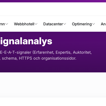
nalanalys
mn
Webbhotell
Datacenter
Optimering
An
ignalanalys
E-E-A-T-signaler (Erfarenhet, Expertis, Auktoritet,
tare, schema, HTTPS och organisationssidor.