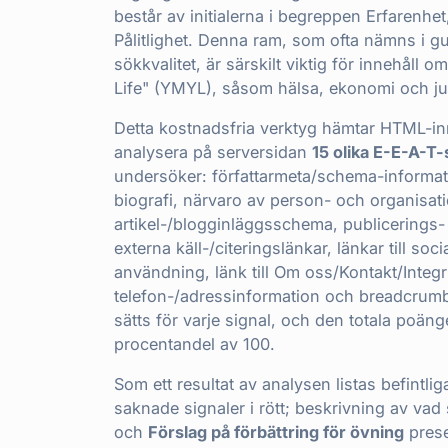
består av initialerna i begreppen Erfarenhet
Pålitlighet. Denna ram, som ofta nämns i 
sökkvalitet, är särskilt viktig för innehåll o
Life" (YMYL), såsom hälsa, ekonomi och jur
Detta kostnadsfria verktyg hämtar HTML-inne
analysera på serversidan
15 olika E-E-A-T-
undersöker: författarmeta/schema-informatio
biografi, närvaro av person- och organisa
artikel-/blogginläggsschema, publicerings
externa käll-/citeringslänkar, länkar till soc
användning, länk till Om oss/Kontakt/Integri
telefon-/adressinformation och breadcrumb
sätts för varje signal, och den totala poäng
procentandel av 100.
Som ett resultat av analysen listas befintlig
saknade signaler i rött; beskrivning av vad 
och
Förslag på förbättring för övning
prese