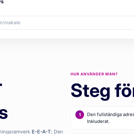
ys
HUR ANVÄNDER MAN?
T
Steg fö
s
Den fullständiga adre
Inkluderat.
mningsramverk
E-E-A-T
; Den