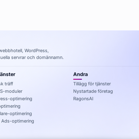
r webbhotell, WordPress,
irtuella servrar och domännamn.
jänster
Andra
k träff
Tillägg för tjänster
-moduler
Nystartade företag
ess-optimering
RagonsAI
optimering
lare-optimering
 Ads-optimering