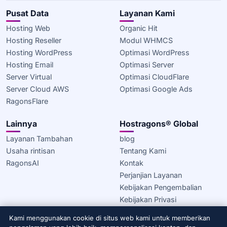
Pusat Data
Layanan Kami
Hosting Web
Organic Hit
Hosting Reseller
Modul WHMCS
Hosting WordPress
Optimasi WordPress
Hosting Email
Optimasi Server
Server Virtual
Optimasi CloudFlare
Server Cloud AWS
Optimasi Google Ads
RagonsFlare
Lainnya
Hostragons® Global
Layanan Tambahan
blog
Usaha rintisan
Tentang Kami
RagonsAI
Kontak
Perjanjian Layanan
Kebijakan Pengembalian
Kebijakan Privasi
Kebijakan Cookie
Kami menggunakan cookie di situs web kami untuk memberikan