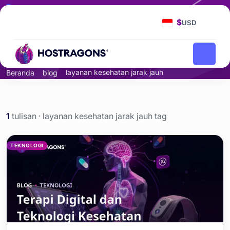
Tag
layanan kesehatan jarak
$
USD
jauh
layanan kesehatan jarak jauh
Beranda
blog
1
tulisan · layanan kesehatan jarak jauh tag
layanan kesehatan jarak ja
TEKNOLOGI