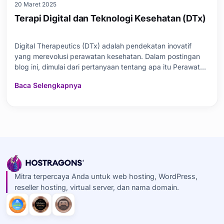
20 Maret 2025
Terapi Digital dan Teknologi Kesehatan (DTx)
Digital Therapeutics (DTx) adalah pendekatan inovatif
yang merevolusi perawatan kesehatan. Dalam postingan
blog ini, dimulai dari pertanyaan tentang apa itu Perawatan
Digital, kami fokus pada aplikasi teknologi kesehatan, efek
Baca Selengkapnya
metode perawatan, dan proses peningkatan kesehatan.
Kami meneliti tempat perawatan digital di
Mitra terpercaya Anda untuk web hosting, WordPress,
reseller hosting, virtual server, dan nama domain.