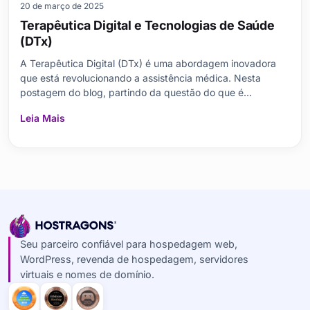
20 de março de 2025
Terapêutica Digital e Tecnologias de Saúde
(DTx)
A Terapêutica Digital (DTx) é uma abordagem inovadora
que está revolucionando a assistência médica. Nesta
postagem do blog, partindo da questão do que é
Tratamento Digital, focamos nas aplicações da tecnologia
Leia Mais
em saúde, nos efeitos dos métodos de tratamento e nos
processos de melhoria da saúde. Analisamos o lugar do tr
Seu parceiro confiável para hospedagem web,
WordPress, revenda de hospedagem, servidores
virtuais e nomes de domínio.