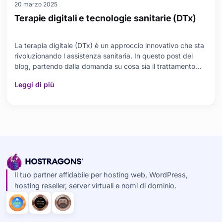
20 marzo 2025
Terapie digitali e tecnologie sanitarie (DTx)
La terapia digitale (DTx) è un approccio innovativo che sta
rivoluzionando l assistenza sanitaria. In questo post del
blog, partendo dalla domanda su cosa sia il trattamento
digitale, ci concentriamo sulle applicazioni della tecnologia
Leggi di più
sanitaria, sugli effetti dei metodi di trattamento e sui
processi di miglioramento d
Il tuo partner affidabile per hosting web, WordPress,
hosting reseller, server virtuali e nomi di dominio.