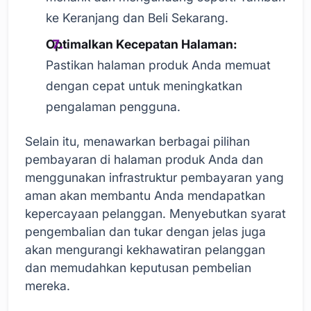
ke Keranjang dan Beli Sekarang.
Optimalkan Kecepatan Halaman:
Pastikan halaman produk Anda memuat
dengan cepat untuk meningkatkan
pengalaman pengguna.
Selain itu, menawarkan berbagai pilihan
pembayaran di halaman produk Anda dan
menggunakan infrastruktur pembayaran yang
aman akan membantu Anda mendapatkan
kepercayaan pelanggan. Menyebutkan syarat
pengembalian dan tukar dengan jelas juga
akan mengurangi kekhawatiran pelanggan
dan memudahkan keputusan pembelian
mereka.