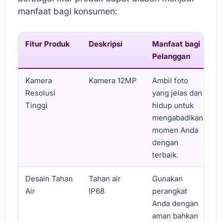
manfaat bagi konsumen:
Fitur Produk
Deskripsi
Manfaat bagi
Pelanggan
Kamera
Kamera 12MP
Ambil foto
Resolusi
yang jelas dan
Tinggi
hidup untuk
mengabadikan
momen Anda
dengan
terbaik.
Desain Tahan
Tahan air
Gunakan
Air
IP68
perangkat
Anda dengan
aman bahkan