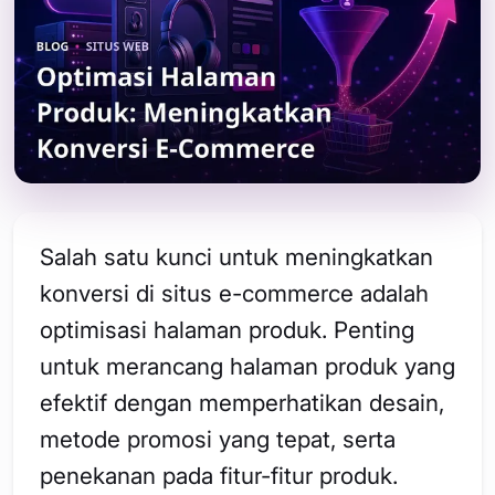
Salah satu kunci untuk meningkatkan
konversi di situs e-commerce adalah
optimisasi halaman produk. Penting
untuk merancang halaman produk yang
efektif dengan memperhatikan desain,
metode promosi yang tepat, serta
penekanan pada fitur-fitur produk.