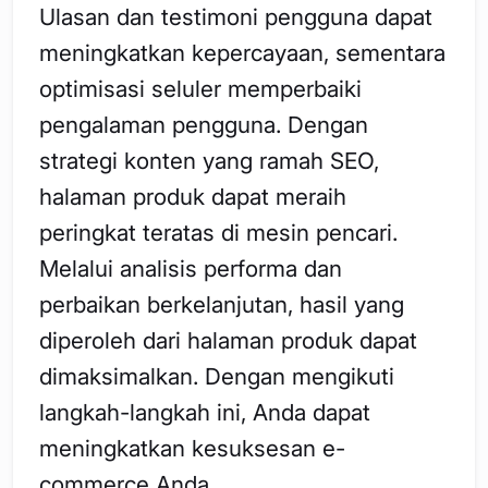
Ulasan dan testimoni pengguna dapat
meningkatkan kepercayaan, sementara
optimisasi seluler memperbaiki
pengalaman pengguna. Dengan
strategi konten yang ramah SEO,
halaman produk dapat meraih
peringkat teratas di mesin pencari.
Melalui analisis performa dan
perbaikan berkelanjutan, hasil yang
diperoleh dari halaman produk dapat
dimaksimalkan. Dengan mengikuti
langkah-langkah ini, Anda dapat
meningkatkan kesuksesan e-
commerce Anda.