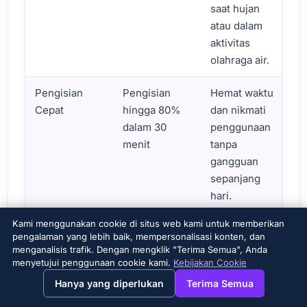
saat hujan
atau dalam
aktivitas
olahraga air.
Pengisian
Pengisian
Hemat waktu
Cepat
hingga 80%
dan nikmati
dalam 30
penggunaan
menit
tanpa
gangguan
sepanjang
hari.
Kami menggunakan cookie di situs web kami untuk memberikan
Desain
Desain yang
Mengurangi
pengalaman yang lebih baik, mempersonalisasi konten, dan
Ergonomis
ringan dan
kelelahan
menganalisis trafik. Dengan mengklik "Terima Semua", Anda
pas di tangan
meski
menyetujui penggunaan cookie kami.
Kebijakan Cookie
→
×
View this page in English?
digunakan
Hanya yang diperlukan
Terima Semua
dalam waktu