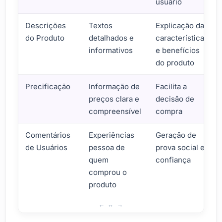
usuário
Descrições
Textos
Explicação das
do Produto
detalhados e
características
informativos
e benefícios
do produto
Precificação
Informação de
Facilita a
preços clara e
decisão de
compreensível
compra
Comentários
Experiências
Geração de
de Usuários
pessoa de
prova social e
quem
confiança
comprou o
produto
Elementos a Considerar no Design da Página do Produto