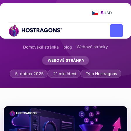
$
USD
Webové stránky
Domovská stránka
blog
WEBOVÉ STRÁNKY
Optimalizace produktových stránek: 
5. dubna 2025
21 min čtení
Tým Hostragons