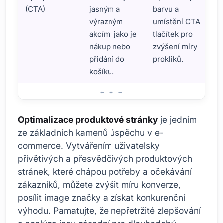
(CTA)
jasným a
barvu a
výrazným
umístění CTA
akcím, jako je
tlačítek pro
nákup nebo
zvýšení míry
přidání do
prokliků.
košíku.
Důležitost produktové stránky pro zvýšení konverzí v e
Optimalizace produktové stránky
je jedním
ze základních kamenů úspěchu v e-
commerce. Vytvářením uživatelsky
přívětivých a přesvědčivých produktových
stránek, které chápou potřeby a očekávání
zákazníků, můžete zvýšit míru konverze,
posílit image značky a získat konkurenční
výhodu. Pamatujte, že nepřetržité zlepšování