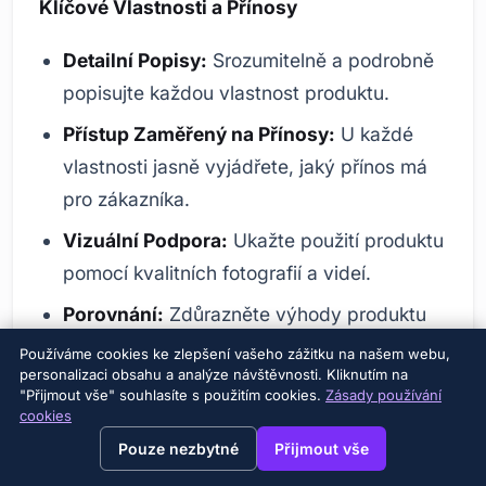
Klíčové Vlastnosti a Přínosy
Detailní Popisy:
Srozumitelně a podrobně
popisujte každou vlastnost produktu.
Přístup Zaměřený na Přínosy:
U každé
vlastnosti jasně vyjádřete, jaký přínos má
pro zákazníka.
Vizuální Podpora:
Ukažte použití produktu
pomocí kvalitních fotografií a videí.
Porovnání:
Zdůrazněte výhody produktu
oproti konkurenci.
Používáme cookies ke zlepšení vašeho zážitku na našem webu,
personalizaci obsahu a analýze návštěvnosti. Kliknutím na
Oblasti Použití:
Ukažte různé možnosti
"Přijmout vše" souhlasíte s použitím cookies.
Zásady používání
cookies
využití a potenciál produktu.
→
×
View this page in English?
Pouze nezbytné
Přijmout vše
Záruka a Podpora:
Uveďte záruční