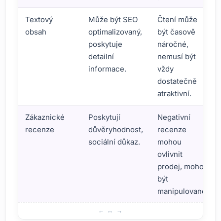
Textový
Může být SEO
Čtení může
obsah
optimalizovaný,
být časově
poskytuje
náročné,
detailní
nemusí být
informace.
vždy
dostatečně
atraktivní.
Zákaznické
Poskytují
Negativní
recenze
důvěryhodnost,
recenze
sociální důkaz.
mohou
ovlivnit
prodej, mohou
být
manipulované.
Textový obsah