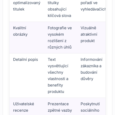
optimalizovaný
titulky
pořadí ve
titulek
obsahující
vyhledávačích
klíčová slova
Kvalitní
Fotografie ve
Vizuálně
obrázky
vysokém
atraktivní
rozlišení z
produkt
různých úhlů
Detailní popis
Text
Informování
vysvětlující
zákazníka a
všechny
budování
vlastnosti a
důvěry
benefity
produktu
Uživatelské
Prezentace
Poskytnutí
recenze
zpětné vazby
sociálního