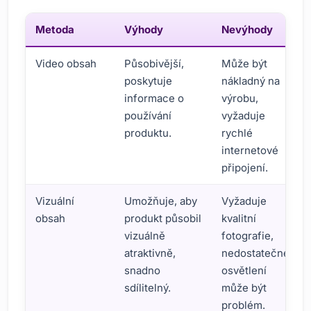
Metoda
Výhody
Nevýhody
Video obsah
Působivější,
Může být
poskytuje
nákladný na
informace o
výrobu,
používání
vyžaduje
produktu.
rychlé
internetové
připojení.
Vizuální
Umožňuje, aby
Vyžaduje
obsah
produkt působil
kvalitní
vizuálně
fotografie,
atraktivně,
nedostatečné
snadno
osvětlení
sdílitelný.
může být
problém.