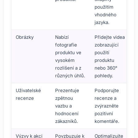
použitím
vhodného
jazyka.
Obrázky
Nabízí
Přidejte videa
fotografie
zobrazující
produktu ve
použití
vysokém
produktu
rozlišení a z
nebo 360°
různých úhlů.
pohledy.
Uživatelské
Prezentuje
Podporujte
recenze
zpětnou
recenze a
vazbu a
zvýrazněte
hodnocení
pozitivní
zákazníků.
komentáře.
Výzvy k akci
Povzbuzuje k
Optimalizujte