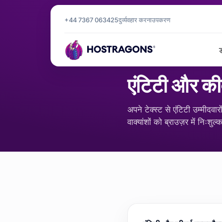
+44 7367 063425
दुर्व्यवहार करना
उपकरण
होमपेज
उपकरण
एंटिटी और कीवर्ड एक्सट
/
/
ड
एसईओ और सामग्री
एंटिटी और कीव
अपने टेक्स्ट से एंटिटी उम्मीदव
वाक्यांशों को ब्राउज़र में निःशुल