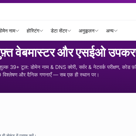
होमपेज
उपकरण
/
ोमेन नाम
होस्टिंग
डेटा सेंटर
अनुकूलन
अन्य
ुफ़्त वेबमास्टर और एसईओ उपक
ुल्क 39+ टूल: डोमेन नाम & DNS क्वेरी, सर्वर & नेटवर्क परीक्षण, कोड फ़ॉर्
विश्लेषण और दैनिक गणनाएँ — सब एक ही स्थान पर।
सेकंड में प्राप्त करें।