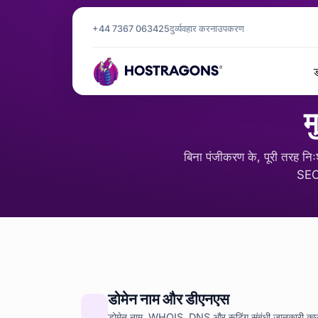
+44 7367 063425
दुर्व्यवहार करना
उपकरण
ड
म
बिना पंजीकरण के, पूरी तरह निःश
SEO 
डोमेन नाम और डीएनएस
डोमेन नाम, WHOIS, DNS और रूटिंग संबंधी जानकारी कुछ ही 