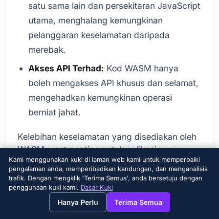
satu sama lain dan persekitaran JavaScript
utama, menghalang kemungkinan
pelanggaran keselamatan daripada
merebak.
Akses API Terhad:
Kod WASM hanya
boleh mengakses API khusus dan selamat,
mengehadkan kemungkinan operasi
berniat jahat.
Kelebihan keselamatan yang disediakan oleh
WASM amat penting untuk aplikasi yang
Kami menggunakan kuki di laman web kami untuk memperbaiki
mempunyai keperluan keselamatan yang
pengalaman anda, memperibadikan kandungan, dan menganalisis
tinggi. Contohnya, dalam bidang seperti
trafik. Dengan mengklik 'Terima Semua', anda bersetuju dengan
operasi kriptografi, pembangunan permainan
penggunaan kuki kami.
Dasar Kuki
→
×
View this page in English?
dan pengiraan yang kompleks, WASM
Hanya Perlu
Terima Semua
menawarkan penyelesaian yang lebih