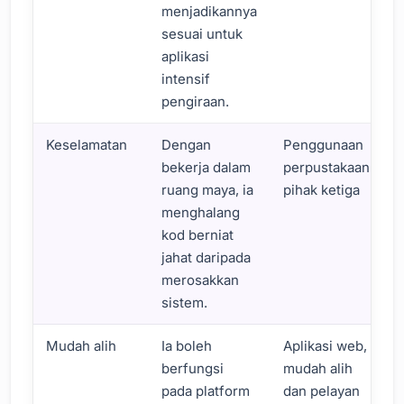
menjadikannya
sesuai untuk
aplikasi
intensif
pengiraan.
Keselamatan
Dengan
Penggunaan
bekerja dalam
perpustakaan
ruang maya, ia
pihak ketiga
menghalang
kod berniat
jahat daripada
merosakkan
sistem.
Mudah alih
Ia boleh
Aplikasi web,
berfungsi
mudah alih
pada platform
dan pelayan