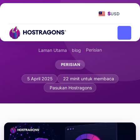
$
USD
Perisian
Laman Utama
blog
PERISIAN
Perhimpunan Web (WASM) dan Pengop
5 April 2025
22 minit untuk membaca
Pasukan Hostragons