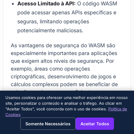
Acesso Limitado à API:
O código WASM
pode acessar apenas APIs específicas e
seguras, limitando operações
potencialmente maliciosas.
As vantagens de segurança do WASM são
especialmente importantes para aplicações
que exigem altos níveis de segurança. Por
exemplo, áreas como operações
criptográficas, desenvolvimento de jogos e
cálculos complexos podem se beneficiar de
soluções mais seguras e eficientes com o
Usamos cookies para oferecer uma melhor experiência em nosso
WASM. Isso permite que os desenvolvedores
site, personalizar o conteúdo e analisar o tráfego. Ao clicar em
tenham maior confiança na segurança de
"Aceitar Todos", você concorda com o uso de cookies.
Política de
suas aplicações, possibilitando o
Cookies
→
×
View this page in English?
desenvolvimento de soluções mais
Somente Necessários
Aceitar Todos
inovadoras e centradas no usuário.