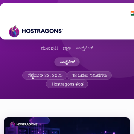
ಸಾಫ್ಟ್‌ವೇರ್
ಮುಖಪುಟ
ಬ್ಲಾಗ್
ಸಾಫ್ಟ್‌ವೇರ್
WP-CLI ನೊಂದಿಗೆ ವರ್ಡ್ಪ್ರೆಸ್ ಕಮಾಂಡ್ ಲೈನ್ ನಿರ
ಸೆಪ್ಟೆಂಬರ್ 22, 2025
18 ಓದಲು ನಿಮಿಷಗಳು
Hostragons ತಂಡ