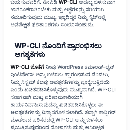
ಬಯಸುವವರಿಗೆ. ನೆನಪಿಡಿ
WP-CLI
ಅದನ್ನು ಬಳಸುವಾಗ
ಜಾಗರೂಕರಾಗಿರಬೇಕು ಮತ್ತು ಆಜ್ಞೆಗಳನ್ನು ಸರಿಯಾಗಿ
ನಮೂದಿಸುವುದು ಮುಖ್ಯ, ಇಲ್ಲದಿದ್ದರೆ ನಿಮ್ಮ ಸೈಟ್‌ನಲ್ಲಿ
ಅನಪೇಕ್ಷಿತ ಫಲಿತಾಂಶಗಳು ಸಂಭವಿಸಬಹುದು.
WP-CLI ನೊಂದಿಗೆ ಪ್ರಾರಂಭಿಸಲು
ಅಗತ್ಯತೆಗಳು
WP-CLI ಜೊತೆಗೆ
ನೀವು WordPress ಕಮಾಂಡ್-ಲೈನ್
ಇಂಟರ್ಫೇಸ್ ಅನ್ನು ಬಳಸಲು ಪ್ರಾರಂಭಿಸುವ ಮೊದಲು,
ನಿಮ್ಮ ಸಿಸ್ಟಮ್ ಕೆಲವು ಅವಶ್ಯಕತೆಗಳನ್ನು ಪೂರೈಸುತ್ತಿದೆಯೆ
ಎಂದು ಖಚಿತಪಡಿಸಿಕೊಳ್ಳುವುದು ಮುಖ್ಯವಾಗಿದೆ. WP-CLI
ಸರಾಗವಾಗಿ ಮತ್ತು ಪರಿಣಾಮಕಾರಿಯಾಗಿ
ಕಾರ್ಯನಿರ್ವಹಿಸುವುದನ್ನು ಖಚಿತಪಡಿಸಿಕೊಳ್ಳಲು ಈ
ಅವಶ್ಯಕತೆಗಳನ್ನು ವಿನ್ಯಾಸಗೊಳಿಸಲಾಗಿದೆ. ತಪ್ಪಾಗಿ ಕಾನ್ಫಿಗರ್
ಮಾಡಲಾದ ಪರಿಸರದಲ್ಲಿ WP-CLI ಅನ್ನು ಬಳಸಲು
ಪ್ರಯತ್ನಿಸುವುದರಿಂದ ದೋಷಗಳು ಮತ್ತು ಅನಿರೀಕ್ಷಿತ