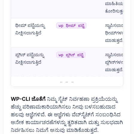
ಮಾಹಿತಿಯನ್ನು
ತೋರಿಸುತ್ತದೆ.
ಥೀಮ್ ಪಟ್ಟಿಯನ್ನು
ಸ್ಥಾಪಿಸಲಾದ ಎಲ್ಲ
wp ಥೀಮ್ ಪಟ್ಟಿ
ವೀಕ್ಷಿಸಲಾಗುತ್ತಿದೆ
ಥೀಮ್‌ಗಳನ್ನು ಪಟ್ಟ
ಮಾಡುತ್ತದೆ.
ಪ್ಲಗಿನ್ ಪಟ್ಟಿಯನ್ನು
ಸ್ಥಾಪಿಸಲಾದ ಎಲ್ಲ
wp ಪ್ಲಗಿನ್ ಪಟ್ಟಿ
ವೀಕ್ಷಿಸಲಾಗುತ್ತಿದೆ
ಪ್ಲಗಿನ್‌ಗಳನ್ನು ಪಟ್ಟಿ
ಮಾಡುತ್ತದೆ.
WP-CLI ನೊಂದಿಗೆ ವರ್ಡ್ಪ್ರೆಸ್ ಅನ್ನು ನಿರ್ವಹಿಸುವುದು: ಮೂಲ ಆಜ್ಞೆಗಳು
WP-CLI ಜೊತೆಗೆ
ನಿಮ್ಮ ಸೈಟ್ ನಿರ್ವಹಣಾ ಪ್ರಕ್ರಿಯೆಯನ್ನು
ಹೆಚ್ಚು ಪರಿಣಾಮಕಾರಿಯಾಗಿಸಲು ನೀವು ಬಳಸಬಹುದಾದ
ಹಲವು ಆಜ್ಞೆಗಳಿವೆ. ಈ ಆಜ್ಞೆಗಳು ವೆಬ್‌ಸೈಟ್‌ಗೆ ಸಂಬಂಧಿಸಿದ
ಅನೇಕ ಕಾರ್ಯಾಚರಣೆಗಳನ್ನು ತ್ವರಿತವಾಗಿ ಮತ್ತು ಸುಲಭವಾಗಿ
ನಿರ್ವಹಿಸಲು ನಿಮಗೆ ಅನುವು ಮಾಡಿಕೊಡುತ್ತದೆ.