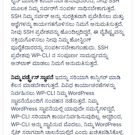
ಲೈನ್ ಮೂಲಕ ಕಾರ್ಯನಿರ್ವಹಿಸುವುದರಿಂದ, ನೀವು SSH
ಮೂಲಕ ನಿಮ್ಮ ಸರ್ವರ್‌ಗೆ ಸಂಪರ್ಕ ಸಾಧಿಸಬೇಕಾಗುತ್ತದೆ.
SSH ನಿಮ್ಮ ಸರ್ವರ್ ಅನ್ನು ಸುರಕ್ಷಿತವಾಗಿ ಪ್ರವೇಶಿಸಲು ಮತ್ತು
ಆಜ್ಞೆಗಳನ್ನು ಕಾರ್ಯಗತಗೊಳಿಸಲು ನಿಮಗೆ ಅನುಮತಿಸುತ್ತದೆ.
ನೀವು SSH ಪ್ರವೇಶವನ್ನು ಹೊಂದಿಲ್ಲದಿದ್ದರೆ, ಈ ವೈಶಿಷ್ಟ್ಯವನ್ನು
ಸಕ್ರಿಯಗೊಳಿಸಲು ನೀವು ನಿಮ್ಮ ಹೋಸ್ಟಿಂಗ್
ಪೂರೈಕೆದಾರರನ್ನು ಸಂಪರ್ಕಿಸಬೇಕಾಗಬಹುದು. SSH
ಪ್ರವೇಶವು WP-CLI ನ ಸಂಪೂರ್ಣ ಸಾಮರ್ಥ್ಯವನ್ನು
ಅನ್‌ಲಾಕ್ ಮಾಡಲು ನಿಮಗೆ ಅನುಮತಿಸುತ್ತದೆ.
ನಿಮ್ಮ ವರ್ಡ್ಪ್ರೆಸ್ ಸ್ಥಾಪನೆ
ಇದನ್ನು ಸರಿಯಾಗಿ ಕಾನ್ಫಿಗರ್ ಮಾಡಿ
ಕೆಲಸ ಮಾಡಬೇಕಾಗುತ್ತದೆ. ವಿವಿಧ ಕಾರ್ಯಾಚರಣೆಗಳನ್ನು
ನಿರ್ವಹಿಸಲು WP-CLI ನಿಮ್ಮ WordPress
ಸ್ಥಾಪನೆಯೊಂದಿಗೆ ಸಂವಹನ ನಡೆಸುತ್ತದೆ. ನಿಮ್ಮ
WordPress ಸ್ಥಾಪನೆಯಲ್ಲಿ ಯಾವುದೇ ಸಮಸ್ಯೆಗಳಿದ್ದರೆ,
WP-CLI ಸರಿಯಾಗಿ ಕಾರ್ಯನಿರ್ವಹಿಸುವುದಿಲ್ಲ. ಆದ್ದರಿಂದ,
WP-CLI ಅನ್ನು ಸ್ಥಾಪಿಸುವ ಮೊದಲು, ನಿಮ್ಮ WordPress
ಸೈಟ್ ಸರಾಗವಾಗಿ ಚಾಲನೆಯಲ್ಲಿದೆ ಎಂದು ಖಚಿತಪಡಿಸಿಕೊಳ್ಳಿ.