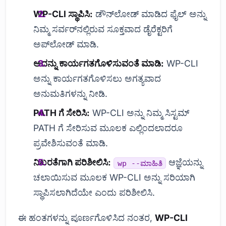
WP-CLI ಸ್ಥಾಪಿಸಿ:
ಡೌನ್‌ಲೋಡ್ ಮಾಡಿದ ಫೈಲ್ ಅನ್ನು
ನಿಮ್ಮ ಸರ್ವರ್‌ನಲ್ಲಿರುವ ಸೂಕ್ತವಾದ ಡೈರೆಕ್ಟರಿಗೆ
ಅಪ್‌ಲೋಡ್ ಮಾಡಿ.
ಅದನ್ನು ಕಾರ್ಯಗತಗೊಳಿಸುವಂತೆ ಮಾಡಿ:
WP-CLI
ಅನ್ನು ಕಾರ್ಯಗತಗೊಳಿಸಲು ಅಗತ್ಯವಾದ
ಅನುಮತಿಗಳನ್ನು ನೀಡಿ.
PATH ಗೆ ಸೇರಿಸಿ:
WP-CLI ಅನ್ನು ನಿಮ್ಮ ಸಿಸ್ಟಮ್
PATH ಗೆ ಸೇರಿಸುವ ಮೂಲಕ ಎಲ್ಲಿಂದಲಾದರೂ
ಪ್ರವೇಶಿಸುವಂತೆ ಮಾಡಿ.
ನಿಖರತೆಗಾಗಿ ಪರಿಶೀಲಿಸಿ:
ಆಜ್ಞೆಯನ್ನು
wp --ಮಾಹಿತಿ
ಚಲಾಯಿಸುವ ಮೂಲಕ WP-CLI ಅನ್ನು ಸರಿಯಾಗಿ
ಸ್ಥಾಪಿಸಲಾಗಿದೆಯೇ ಎಂದು ಪರಿಶೀಲಿಸಿ.
ಈ ಹಂತಗಳನ್ನು ಪೂರ್ಣಗೊಳಿಸಿದ ನಂತರ,
WP-CLI