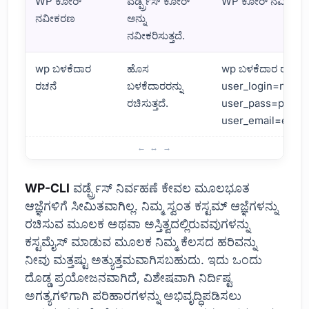
WP ಕೋರ್
ವರ್ಡ್ಪ್ರೆಸ್ ಕೋರ್
WP ಕೋರ್ ನವೀಕರ
ನವೀಕರಣ
ಅನ್ನು
ನವೀಕರಿಸುತ್ತದೆ.
wp ಬಳಕೆದಾರ
ಹೊಸ
wp ಬಳಕೆದಾರ ರಚಿಸಿ 
ರಚನೆ
ಬಳಕೆದಾರರನ್ನು
user_login=newU
ರಚಿಸುತ್ತದೆ.
user_pass=passw
user_email=emai
WP-CLI ನೊಂದಿಗೆ ವರ್ಡ್ಪ್ರೆಸ್ ಕಮಾಂಡ್ ಲೈನ್ ಬೇಸಿಕ್ಸ್
WP-CLI
ವರ್ಡ್ಪ್ರೆಸ್ ನಿರ್ವಹಣೆ ಕೇವಲ ಮೂಲಭೂತ
ಆಜ್ಞೆಗಳಿಗೆ ಸೀಮಿತವಾಗಿಲ್ಲ. ನಿಮ್ಮ ಸ್ವಂತ ಕಸ್ಟಮ್ ಆಜ್ಞೆಗಳನ್ನು
ರಚಿಸುವ ಮೂಲಕ ಅಥವಾ ಅಸ್ತಿತ್ವದಲ್ಲಿರುವವುಗಳನ್ನು
ಕಸ್ಟಮೈಸ್ ಮಾಡುವ ಮೂಲಕ ನಿಮ್ಮ ಕೆಲಸದ ಹರಿವನ್ನು
ನೀವು ಮತ್ತಷ್ಟು ಅತ್ಯುತ್ತಮವಾಗಿಸಬಹುದು. ಇದು ಒಂದು
ದೊಡ್ಡ ಪ್ರಯೋಜನವಾಗಿದೆ, ವಿಶೇಷವಾಗಿ ನಿರ್ದಿಷ್ಟ
ಅಗತ್ಯಗಳಿಗಾಗಿ ಪರಿಹಾರಗಳನ್ನು ಅಭಿವೃದ್ಧಿಪಡಿಸಲು