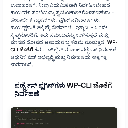
ಉದಾಹರಣೆಗೆ, ನೀವು ನಿಯಮಿತವಾಗಿ ನಿರ್ವಹಿಸಬೇಕಾದ
ಕಾರ್ಯಗಳ ಸರಣಿಯನ್ನು ಸ್ವಯಂಚಾಲಿತಗೊಳಿಸಬಹುದು -
ಡೇಟಾಬೇಸ್ ಬ್ಯಾಕಪ್‌ಗಳು, ಪ್ಲಗಿನ್ ನವೀಕರಣಗಳು,
ಕಾರ್ಯಕ್ಷಮತೆ ಆಪ್ಟಿಮೈಸೇಶನ್‌ಗಳು, ಇತ್ಯಾದಿ. - ಒಂದೇ
ಸ್ಕ್ರಿಪ್ಟ್‌ನೊಂದಿಗೆ. ಇದು ಸಮಯವನ್ನು ಉಳಿಸುತ್ತದೆ ಮತ್ತು
ಮಾನವ ದೋಷದ ಅಪಾಯವನ್ನು ಕಡಿಮೆ ಮಾಡುತ್ತದೆ.
WP-
CLI ಜೊತೆಗೆ
ಕಮಾಂಡ್ ಲೈನ್ ಮೂಲಕ ವರ್ಡ್ಪ್ರೆಸ್ ನಿರ್ವಹಣೆ
ಆಧುನಿಕ ವೆಬ್ ಅಭಿವೃದ್ಧಿ ಮತ್ತು ನಿರ್ವಹಣೆಯ ಅತ್ಯಗತ್ಯ
ಭಾಗವಾಗಿದೆ.
ವರ್ಡ್ಪ್ರೆಸ್ ಪ್ಲಗಿನ್‌ಗಳು
WP-CLI ಜೊತೆಗೆ
ನಿರ್ವಹಣೆ