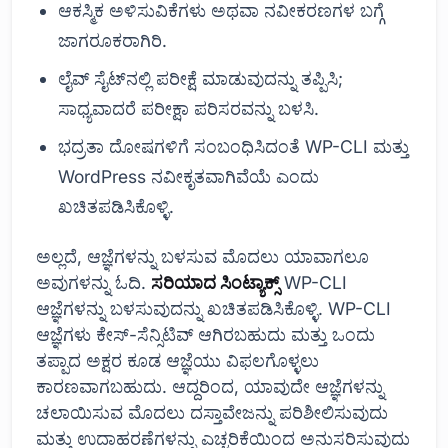
ಆಕಸ್ಮಿಕ ಅಳಿಸುವಿಕೆಗಳು ಅಥವಾ ನವೀಕರಣಗಳ ಬಗ್ಗೆ
ಜಾಗರೂಕರಾಗಿರಿ.
ಲೈವ್ ಸೈಟ್‌ನಲ್ಲಿ ಪರೀಕ್ಷೆ ಮಾಡುವುದನ್ನು ತಪ್ಪಿಸಿ;
ಸಾಧ್ಯವಾದರೆ ಪರೀಕ್ಷಾ ಪರಿಸರವನ್ನು ಬಳಸಿ.
ಭದ್ರತಾ ದೋಷಗಳಿಗೆ ಸಂಬಂಧಿಸಿದಂತೆ WP-CLI ಮತ್ತು
WordPress ನವೀಕೃತವಾಗಿವೆಯೆ ಎಂದು
ಖಚಿತಪಡಿಸಿಕೊಳ್ಳಿ.
ಅಲ್ಲದೆ, ಆಜ್ಞೆಗಳನ್ನು ಬಳಸುವ ಮೊದಲು ಯಾವಾಗಲೂ
ಅವುಗಳನ್ನು ಓದಿ.
ಸರಿಯಾದ ಸಿಂಟ್ಯಾಕ್ಸ್
WP-CLI
ಆಜ್ಞೆಗಳನ್ನು ಬಳಸುವುದನ್ನು ಖಚಿತಪಡಿಸಿಕೊಳ್ಳಿ. WP-CLI
ಆಜ್ಞೆಗಳು ಕೇಸ್-ಸೆನ್ಸಿಟಿವ್ ಆಗಿರಬಹುದು ಮತ್ತು ಒಂದು
ತಪ್ಪಾದ ಅಕ್ಷರ ಕೂಡ ಆಜ್ಞೆಯು ವಿಫಲಗೊಳ್ಳಲು
ಕಾರಣವಾಗಬಹುದು. ಆದ್ದರಿಂದ, ಯಾವುದೇ ಆಜ್ಞೆಗಳನ್ನು
ಚಲಾಯಿಸುವ ಮೊದಲು ದಸ್ತಾವೇಜನ್ನು ಪರಿಶೀಲಿಸುವುದು
ಮತ್ತು ಉದಾಹರಣೆಗಳನ್ನು ಎಚ್ಚರಿಕೆಯಿಂದ ಅನುಸರಿಸುವುದು