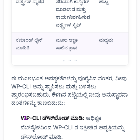
ವರ್ಡ್ಪ್ರೆಸ್ ಸ್ಥಾಪನೆ
ಸರಿಯಾಗಿ ಕಾನ್ಫಿಗರ್
ಹೆಚ್ಚು
ಮಾಡಲಾದ ಮತ್ತು
ಕಾರ್ಯನಿರ್ವಹಿಸುವ
ವರ್ಡ್ಪ್ರೆಸ್ ಸೈಟ್
ಕಮಾಂಡ್ ಲೈನ್
ಮೂಲ ಆಜ್ಞಾ
ಮಧ್ಯಮ
ಮಾಹಿತಿ
ಸಾಲಿನ ಜ್ಞಾನ
WP-CLI ನೊಂದಿಗೆ ಪ್ರಾರಂಭಿಸಲು ಅಗತ್ಯತೆಗಳು
ಈ ಮೂಲಭೂತ ಅವಶ್ಯಕತೆಗಳನ್ನು ಪೂರೈಸಿದ ನಂತರ, ನೀವು
WP-CLI ಅನ್ನು ಸ್ಥಾಪಿಸಲು ಮತ್ತು ಬಳಸಲು
ಪ್ರಾರಂಭಿಸಬಹುದು. ಕೆಳಗಿನ ಪಟ್ಟಿಯಲ್ಲಿ ನೀವು ಅನುಸ್ಥಾಪನಾ
ಹಂತಗಳನ್ನು ಕಾಣಬಹುದು:
WP-CLI ಡೌನ್‌ಲೋಡ್ ಮಾಡಿ:
ಅಧಿಕೃತ
ವೆಬ್‌ಸೈಟ್‌ನಿಂದ WP-CLI ನ ಇತ್ತೀಚಿನ ಆವೃತ್ತಿಯನ್ನು
ಡೌನ್‌ಲೋಡ್ ಮಾಡಿ.