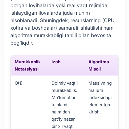
bo‘lgan loyihalarda yoki real vaqt rejimida
ishlaydigan ilovalarda juda muhim
hisoblanadi. Shuningdek, resurslarning (CPU,
xotira va boshqalar) samarali ishlatilishi ham
algoritma murakkabligi tahlili bilan bevosita
bog‘liqdir.
Murakkablik
Izoh
Algoritma
Notatsiyasi
Misoli
O(1)
Doimiy vaqtli
Massivning
murakkablik.
ma’lum
Ma’lumotlar
indeksidagi
to‘plami
elementga
hajmidan
kirish.
qat’iy nazar
bir xil vaqt