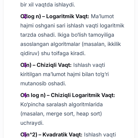
bir xil vaqtda ishlaydi.
O(log n) – Logaritmik Vaqt:
Ma’lumot
hajmi oshgani sari ishlash vaqti logaritmik
tarzda oshadi. Ikiga bo‘lish tamoyiliga
asoslangan algoritmalar (masalan, ikkilik
qidiruv) shu toifaga kiradi.
O(n) – Chiziqli Vaqt:
Ishlash vaqti
kiritilgan ma’lumot hajmi bilan to‘g‘ri
mutanosib oshadi.
O(n log n) – Chiziqli Logaritmik Vaqt:
Ko‘pincha saralash algoritmlarida
(masalan, merge sort, heap sort)
uchraydi.
O(n^2) – Kvadratik Vaqt:
Ishlash vaqti