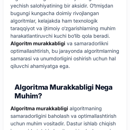
yechish salohiyatining bir aksidir. O‘tmişdan
bugungi kungacha doimiy rivojlangan
algoritmlar, kelajakda ham texnologik
taraqqiyot va ijtimoiy o‘zgarishlarning muhim
harakatlantiruvchi kuchi bo‘lib qola beradi.
Algoritm murakkabligi
va samaradorlikni
optimallashtirish, bu jarayonda algoritmlarning
samarasi va unumdorligini oshirish uchun hal
qiluvchi ahamiyatga ega.
Algoritma Murakkabligi Nega
Muhim?
Algoritma murakkabligi
algoritmaning
samaradorligini baholash va optimallashtirish
uchun muhim vositadir. Dastur ishlab chiqish