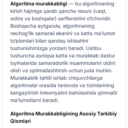
Algoritma murakkabligi
— bu algoritmaning
kirish hajmiga qarab qancha resurs (vaqt,
xotira va boshqalar) sarflanishini o‘lchovidir.
Boshqacha aytganda, algoritmaning
nechog‘lik samarali ekanini va katta ma’lumot
to‘plamlari bilan qanday ishlashini
tushunishimizga yordam beradi. Ushbu
tushuncha ayniqsa katta va murakkab dastur
loyihalarida samaradorlik muammolarini oldini
olish va optimallashtirish uchun juda muhim.
Murakkablik tahlili ishlab chiquvchilarga
algoritmalar orasida tanlovda va tizimlarining
kengaytirish imkoniyatini baholashda qimmatli
ma’lumotlarni beradi.
Algoritma Murakkabligining Asosiy Tarkibiy
Qismlari