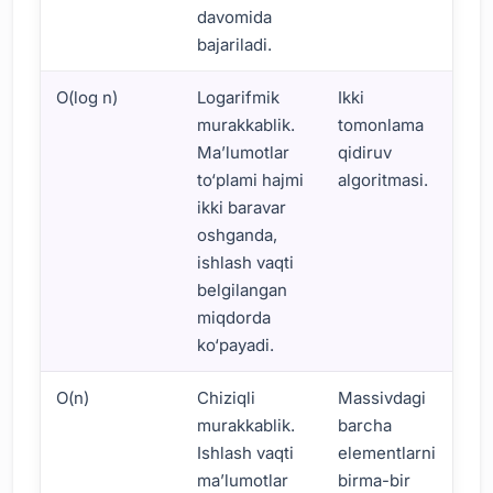
davomida
bajariladi.
O(log n)
Logarifmik
Ikki
murakkablik.
tomonlama
Ma’lumotlar
qidiruv
to‘plami hajmi
algoritmasi.
ikki baravar
oshganda,
ishlash vaqti
belgilangan
miqdorda
ko‘payadi.
O(n)
Chiziqli
Massivdagi
murakkablik.
barcha
Ishlash vaqti
elementlarni
ma’lumotlar
birma-bir