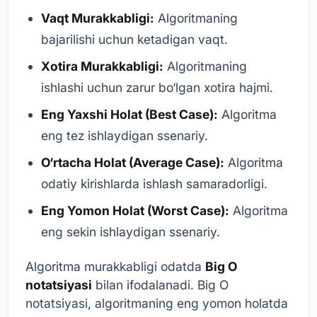
Vaqt Murakkabligi:
Algoritmaning
bajarilishi uchun ketadigan vaqt.
Xotira Murakkabligi:
Algoritmaning
ishlashi uchun zarur bo‘lgan xotira hajmi.
Eng Yaxshi Holat (Best Case):
Algoritma
eng tez ishlaydigan ssenariy.
O‘rtacha Holat (Average Case):
Algoritma
odatiy kirishlarda ishlash samaradorligi.
Eng Yomon Holat (Worst Case):
Algoritma
eng sekin ishlaydigan ssenariy.
Algoritma murakkabligi odatda
Big O
notatsiyasi
bilan ifodalanadi. Big O
notatsiyasi, algoritmaning eng yomon holatda