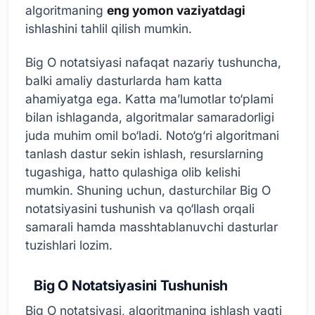
algoritmaning
eng yomon vaziyatdagi
ishlashini tahlil qilish mumkin.
Big O notatsiyasi nafaqat nazariy tushuncha,
balki amaliy dasturlarda ham katta
ahamiyatga ega. Katta ma’lumotlar to‘plami
bilan ishlaganda, algoritmalar samaradorligi
juda muhim omil bo‘ladi. Noto‘g‘ri algoritmani
tanlash dastur sekin ishlash, resurslarning
tugashiga, hatto qulashiga olib kelishi
mumkin. Shuning uchun, dasturchilar Big O
notatsiyasini tushunish va qo‘llash orqali
samarali hamda masshtablanuvchi dasturlar
tuzishlari lozim.
Big O Notatsiyasini Tushunish
Big O notatsiyasi, algoritmaning ishlash vaqti