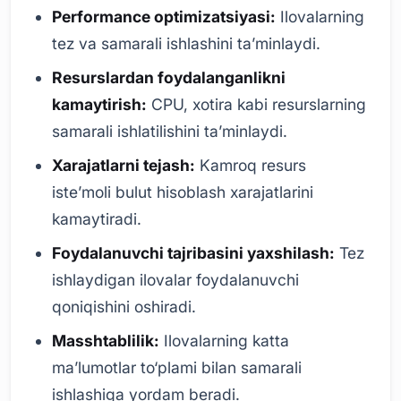
Performance optimizatsiyasi:
Ilovalarning
tez va samarali ishlashini ta’minlaydi.
Resurslardan foydalanganlikni
kamaytirish:
CPU, xotira kabi resurslarning
samarali ishlatilishini ta’minlaydi.
Xarajatlarni tejash:
Kamroq resurs
iste’moli bulut hisoblash xarajatlarini
kamaytiradi.
Foydalanuvchi tajribasini yaxshilash:
Tez
ishlaydigan ilovalar foydalanuvchi
qoniqishini oshiradi.
Masshtablilik:
Ilovalarning katta
ma’lumotlar to‘plami bilan samarali
ishlashiga yordam beradi.