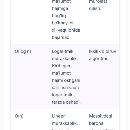
ma'lumot
murojaat
hajmiga
qilish.
bog‘liq
bo‘lmay, bir
xil vaqt ichida
bajariladi.
O(log n)
Logaritmik
Ikkilik qidiruv
murakkablik.
algoritmi.
Kiritilgan
ma'lumot
hajmi oshgani
sari, ish vaqti
logaritmik
tarzda oshadi.
O(n)
Lineer
Massivdagi
murakkablik.
barcha