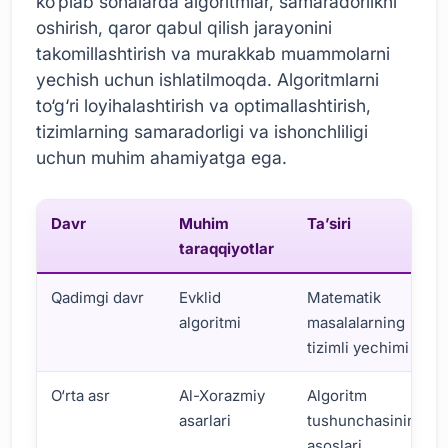
ko‘plab sohalarda algoritmlar, samaradorlikni
oshirish, qaror qabul qilish jarayonini
takomillashtirish va murakkab muammolarni
yechish uchun ishlatilmoqda. Algoritmlarni
to‘g‘ri loyihalashtirish va optimallashtirish,
tizimlarning samaradorligi va ishonchliligi
uchun muhim ahamiyatga ega.
Davr
Muhim
Ta’siri
taraqqiyotlar
Qadimgi davr
Evklid
Matematik
algoritmi
masalalarning
tizimli yechimi
O‘rta asr
Al-Xorazmiy
Algoritm
asarlari
tushunchasining
asoslari