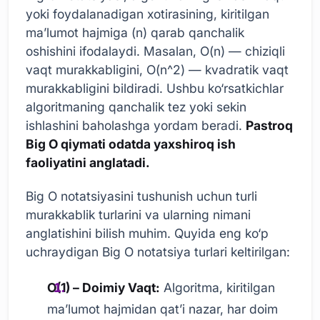
yoki foydalanadigan xotirasining, kiritilgan
ma’lumot hajmiga (n) qarab qanchalik
oshishini ifodalaydi. Masalan, O(n) — chiziqli
vaqt murakkabligini, O(n^2) — kvadratik vaqt
murakkabligini bildiradi. Ushbu ko‘rsatkichlar
algoritmaning qanchalik tez yoki sekin
ishlashini baholashga yordam beradi.
Pastroq
Big O qiymati odatda yaxshiroq ish
faoliyatini anglatadi.
Big O notatsiyasini tushunish uchun turli
murakkablik turlarini va ularning nimani
anglatishini bilish muhim. Quyida eng ko‘p
uchraydigan Big O notatsiya turlari keltirilgan:
O(1) – Doimiy Vaqt:
Algoritma, kiritilgan
ma’lumot hajmidan qat’i nazar, har doim