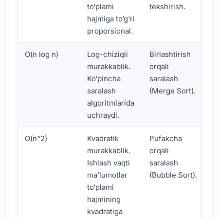
to‘plami
tekshirish.
hajmiga to‘g‘ri
proporsional.
O(n log n)
Log-chiziqli
Birlashtirish
murakkablik.
orqali
Ko‘pincha
saralash
saralash
(Merge Sort).
algoritmlarida
uchraydi.
O(n^2)
Kvadratik
Pufakcha
murakkablik.
orqali
Ishlash vaqti
saralash
ma’lumotlar
(Bubble Sort).
to‘plami
hajmining
kvadratiga