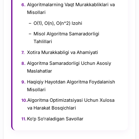
Algoritmalarning Vaqt Murakkabliklari va
Misollari
O(1), O(n), O(n^2) Izohi
Misol Algoritma Samaradorligi
Tahlillari
Xotira Murakkabligi va Ahamiyati
Algoritma Samaradorligi Uchun Asosiy
Maslahatlar
Haqiqiy Hayotdan Algoritma Foydalanish
Misollari
Algoritma Optimizatsiyasi Uchun Xulosa
va Harakat Bosqichlari
Ko‘p So‘raladigan Savollar