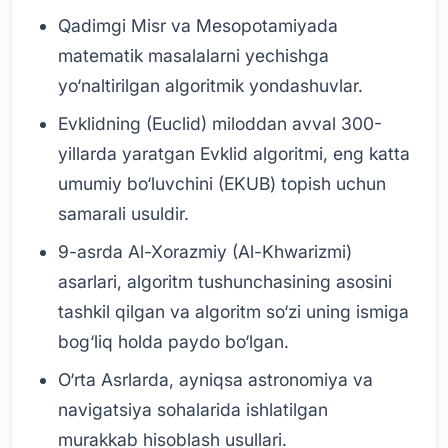
Qadimgi Misr va Mesopotamiyada
matematik masalalarni yechishga
yo‘naltirilgan algoritmik yondashuvlar.
Evklidning (Euclid) miloddan avval 300-
yillarda yaratgan Evklid algoritmi, eng katta
umumiy bo‘luvchini (EKUB) topish uchun
samarali usuldir.
9-asrda Al-Xorazmiy (Al-Khwarizmi)
asarlari, algoritm tushunchasining asosini
tashkil qilgan va algoritm so‘zi uning ismiga
bog‘liq holda paydo bo‘lgan.
O‘rta Asrlarda, ayniqsa astronomiya va
navigatsiya sohalarida ishlatilgan
murakkab hisoblash usullari.