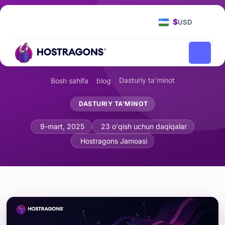
$
USD
Dasturiy ta'minot
Bosh sahifa
blog
DASTURIY TA'MINOT
Algoritma Qiyosiyati (Big O Notatsiyasi
9-mart, 2025
23 o'qish uchun daqiqalar
Hostragons Jamoasi