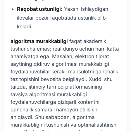
Raqobat ustunligi:
Yaxshi ishlaydigan
ilovalar bozor raqobatida ustunlik olib
keladi.
algoritma murakkabligi
faqat akademik
tushuncha emas; real dunyo uchun ham katta
ahamiyatga ega. Masalan, elektron tijorat
saytining qidiruv algoritmasi murakkabligi
foydalanuvchilar kerakli mahsulotni qanchalik
tez topishini bevosita belgilaydi. Xuddi shu
tarzda, ijtimoiy tarmoq platformasining
tavsiya algoritmasi murakkabligi
foydalanuvchilarga qiziqarli kontentni
qanchalik samarali namoyon etilishini
aniqlaydi. Shu sababdan, algoritma
murakkabligini tushunish va optimallashtirish