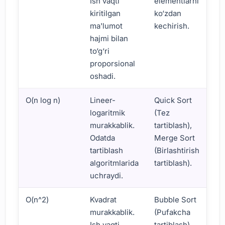
Ish vaqti
elementlarni
kiritilgan
ko‘zdan
ma'lumot
kechirish.
hajmi bilan
to‘g‘ri
proporsional
oshadi.
O(n log n)
Lineer-
Quick Sort
logaritmik
(Tez
murakkablik.
tartiblash),
Odatda
Merge Sort
tartiblash
(Birlashtirish
algoritmlarida
tartiblash).
uchraydi.
O(n^2)
Kvadrat
Bubble Sort
murakkablik.
(Pufakcha
Ish vaqti,
tartiblash),