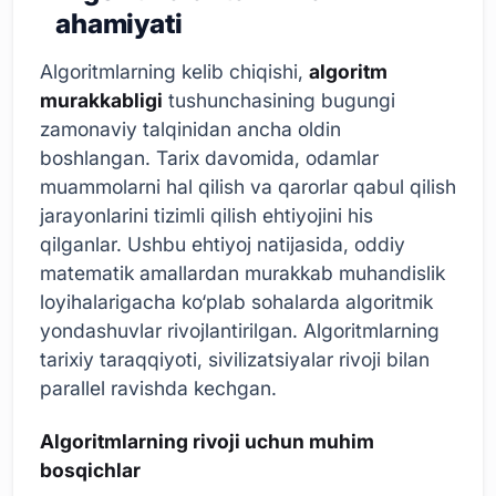
ahamiyati
Algoritmlarning kelib chiqishi,
algoritm
murakkabligi
tushunchasining bugungi
zamonaviy talqinidan ancha oldin
boshlangan. Tarix davomida, odamlar
muammolarni hal qilish va qarorlar qabul qilish
jarayonlarini tizimli qilish ehtiyojini his
qilganlar. Ushbu ehtiyoj natijasida, oddiy
matematik amallardan murakkab muhandislik
loyihalarigacha ko‘plab sohalarda algoritmik
yondashuvlar rivojlantirilgan. Algoritmlarning
tarixiy taraqqiyoti, sivilizatsiyalar rivoji bilan
parallel ravishda kechgan.
Algoritmlarning rivoji uchun muhim
bosqichlar