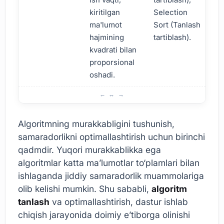
kiritilgan
Selection
ma'lumot
Sort (Tanlash
hajmining
tartiblash).
kvadrati bilan
proporsional
oshadi.
Algoritma Murakkabligi Nima?
Algoritmning murakkabligini tushunish,
samaradorlikni optimallashtirish uchun birinchi
qadmdir. Yuqori murakkablikka ega
algoritmlar katta ma’lumotlar to‘plamlari bilan
ishlaganda jiddiy samaradorlik muammolariga
olib kelishi mumkin. Shu sababli,
algoritm
tanlash
va optimallashtirish, dastur ishlab
chiqish jarayonida doimiy e’tiborga olinishi