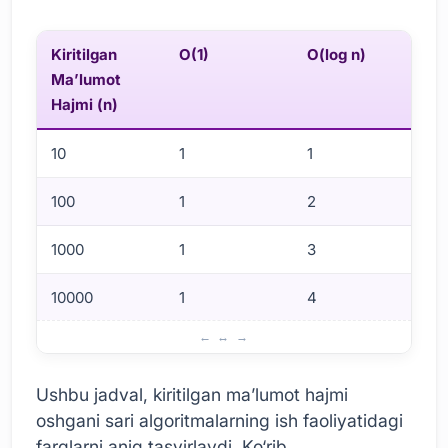
Kiritilgan
O(1)
O(log n)
O
Ma’lumot
Hajmi (n)
10
1
1
1
100
1
2
1
1000
1
3
1
10000
1
4
1
Big O Notatsiyasini Tushunish
Ushbu jadval, kiritilgan ma’lumot hajmi
oshgani sari algoritmalarning ish faoliyatidagi
farqlarni aniq tasvirlaydi. Ko‘rib