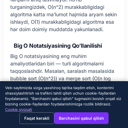
turganingizdek, O(n^2) murakkabligidagi
algoritma katta ma’lumot hajmida aryam sekin
ishlaydi, O(1) murakkabligidagi algoritma esa
har doim doimiy muddatda yakunlanadi.
Big O Notatsiyasining Qo‘llanilishi
Big O notatsiyasining eng muhim
amaliyotlaridan biri — turli algoritmalarni
taqqoslashdir. Masalan, saralash masalasida
bubble sort (O(n^2)) va merge sort (O(n log
n)) algoritmalarini solishtiraylik. Katta
Veb-saytimizda sizga yaxshiroq tajriba taqdim etish, kontentni
ma’lumot to‘plamlarini saralashda merge sort
shaxsiylashtirish va trafikni tahlil qilish uchun cookie-fayllardan
foydalanamiz. "Barchasini qabul qilish" tugmasini bosish orqali siz
algoritmasi bubble sort’dan ancha tez natija
bizning cookie-fayllardan foydalanishimizga rozilik bildirasiz.
beradi. Shuning uchun, ish faoliyati tanlovda
Cookie siyosati
→
×
View this page in English?
muhim bo‘lgan holatlarda eng optimal
Faqat kerakli
Barchasini qabul qilish
algoritmani tanlashda Big O notatsiyasi katta