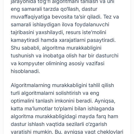
jarayonida to‘g‘ri algoritmani tanlash va uni
eng samarali tarzda qo‘llash, dastur
muvaffaqiyatiga bevosita ta’sir qiladi. Tez va
samarali ishlaydigan ilova foydalanuvchi
tajribasini yaxshilaydi, resurs iste’molini
kamaytiradi hamda xarajatlarni pasaytiradi.
Shu sababli, algoritma murakkabligini
tushunish va inobatga olish har bir dasturchi
va kompyuter olimining asosiy vazifasi
hisoblanadi.
Algoritmalarning murakkabligini tahlil qilish
turli algoritmalarni solishtirish va eng
optimalini tanlash imkonini beradi. Ayniqsa,
katta ma’lumotlar to‘plami bilan ishlaganda
algoritma murakkabligidagi mayda farq ham
dastur ishlash vaqtida sezilarli o‘zgarish
yaratishi mumkin. Bu, ayniqsa vaqt cheklovlari