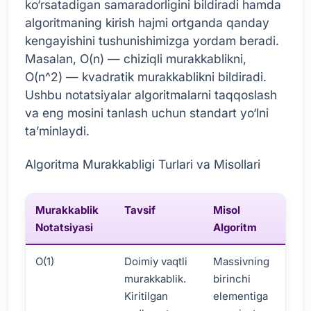
ko‘rsatadigan samaradorligini bildiradi hamda
algoritmaning kirish hajmi ortganda qanday
kengayishini tushunishimizga yordam beradi.
Masalan, O(n) — chiziqli murakkablikni,
O(n^2) — kvadratik murakkablikni bildiradi.
Ushbu notatsiyalar algoritmalarni taqqoslash
va eng mosini tanlash uchun standart yo‘lni
ta’minlaydi.
Algoritma Murakkabligi Turlari va Misollari
Murakkablik
Tavsif
Misol
Notatsiyasi
Algoritm
O(1)
Doimiy vaqtli
Massivning
murakkablik.
birinchi
Kiritilgan
elementiga