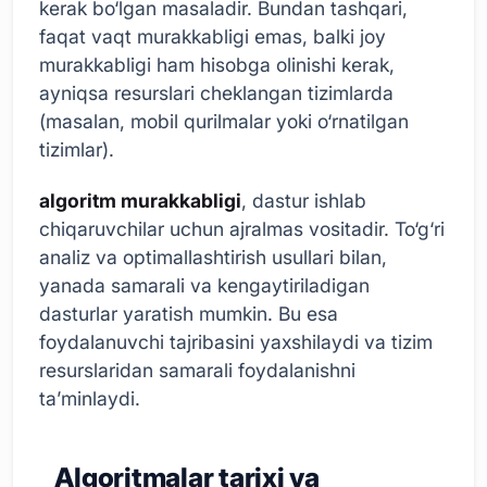
kerak bo‘lgan masaladir. Bundan tashqari,
faqat vaqt murakkabligi emas, balki joy
murakkabligi ham hisobga olinishi kerak,
ayniqsa resurslari cheklangan tizimlarda
(masalan, mobil qurilmalar yoki o‘rnatilgan
tizimlar).
algoritm murakkabligi
, dastur ishlab
chiqaruvchilar uchun ajralmas vositadir. To‘g‘ri
analiz va optimallashtirish usullari bilan,
yanada samarali va kengaytiriladigan
dasturlar yaratish mumkin. Bu esa
foydalanuvchi tajribasini yaxshilaydi va tizim
resurslaridan samarali foydalanishni
ta’minlaydi.
Algoritmalar tarixi va