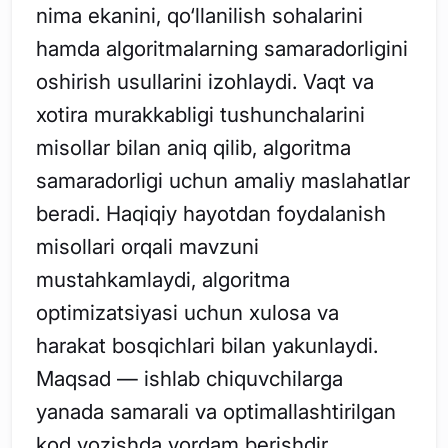
nima ekanini, qo‘llanilish sohalarini
hamda algoritmalarning samaradorligini
oshirish usullarini izohlaydi. Vaqt va
xotira murakkabligi tushunchalarini
misollar bilan aniq qilib, algoritma
samaradorligi uchun amaliy maslahatlar
beradi. Haqiqiy hayotdan foydalanish
misollari orqali mavzuni
mustahkamlaydi, algoritma
optimizatsiyasi uchun xulosa va
harakat bosqichlari bilan yakunlaydi.
Maqsad — ishlab chiquvchilarga
yanada samarali va optimallashtirilgan
kod yozishda yordam berishdir.