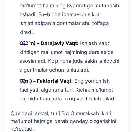
ma’lumot hajmining kvadratiga mutanosib
oshadi. Bir–biriga ichma–ich sikllar
ishlatiladigan algoritmalar shu toifaga
kiradi.
O(2^n) – Darajaviy Vaqt:
Ishlash vaqti
kiritilgan ma’lumot hajmining darajasiga
asoslanadi. Ko‘pincha juda sekin ishlovchi
algoritmalar uchun ishlatiladi.
O(n!) – Faktorial Vaqt:
Eng yomon ish
faoliyatli algoritma turi. Kichik ma’lumot
hajmida ham juda uzoq vaqt talab qiladi.
Quyidagi jadval, turli Big O murakkabliklari
ma’lumot hajmiga qarab qanday o‘zgarishini
ko‘rsatadi: