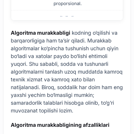
proporsional.
Algoritma Murakkabligi Nega Muhim?
Algoritma murakkabligi
kodning o‘qilishi va
barqarorligiga ham ta’sir qiladi. Murakkab
algoritmalar ko‘pincha tushunish uchun qiyin
bo‘ladi va xatolar paydo bo‘lishi ehtimoli
yuqori. Shu sababli, sodda va tushunarli
algoritmalarni tanlash uzoq muddatda kamroq
texnik xizmat va kamroq xato bilan
natijalanadi. Biroq, soddalik har doim ham eng
yaxshi yechim bo‘lmasligi mumkin;
samaradorlik talablari hisobga olinib, to‘g‘ri
muvozanat topilishi lozim.
Algoritma murakkabligining afzalliklari