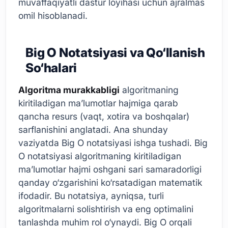
muvaffaqiyatli dastur loyihasi uchun ajralmas
omil hisoblanadi.
Big O Notatsiyasi va Qo‘llanish
So‘halari
Algoritma murakkabligi
algoritmaning
kiritiladigan ma’lumotlar hajmiga qarab
qancha resurs (vaqt, xotira va boshqalar)
sarflanishini anglatadi. Ana shunday
vaziyatda Big O notatsiyasi ishga tushadi. Big
O notatsiyasi algoritmaning kiritiladigan
ma’lumotlar hajmi oshgani sari samaradorligi
qanday o‘zgarishini ko‘rsatadigan matematik
ifodadir. Bu notatsiya, ayniqsa, turli
algoritmalarni solishtirish va eng optimalini
tanlashda muhim rol o‘ynaydi. Big O orqali