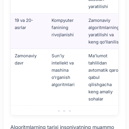
yaratilishi
19 va 20-
Kompyuter
Zamonaviy
asrlar
fanining
algoritmlarning
rivojlanishi
yaratilishi va
keng qo‘llanilishi
Zamonaviy
Sun’iy
Ma’lumot
davr
intellekt va
tahlilidan
mashina
avtomatik qaror
o‘rganish
qabul
algoritmlari
qilishgacha
keng amaliy
sohalar
Algoritmalar tarixi va ahamiyati
Algoritmlarning tarixi insoniyatning muammo