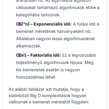
arányosan nő. Az egymásba ágyazott
ciklusokat tartalmazó algoritmusok ebbe a
kategóriába tartoznak.
O(2^n) – Exponenciális idő:
A futási idő a
bemenet méretének hatványaként nő.
Általában nagyon lassú algoritmusoknál
alkalmazzák.
O(n!) – Faktoriális idő:
Ez a legrosszabb
teljesítményű algoritmusok típusa. Még
kis bemenetek esetén is nagyon
hosszadalmas lehet.
Az alábbi táblázat azt mutatja, hogy a
különböző Big O komplexitások hogyan
változnak a bemenet méretétől függően: