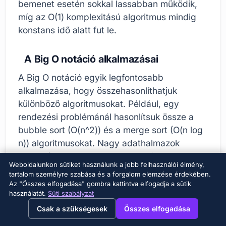
bemenet esetén sokkal lassabban működik,
míg az O(1) komplexitású algoritmus mindig
konstans idő alatt fut le.
A Big O notáció alkalmazásai
A Big O notáció egyik legfontosabb
alkalmazása, hogy összehasonlíthatjuk
különböző algoritmusokat. Például, egy
rendezési problémánál hasonlítsuk össze a
bubble sort (O(n^2)) és a merge sort (O(n log
n)) algoritmusokat. Nagy adathalmazok
rendezésekor a merge sort algoritmus sokkal
Weboldalunkon sütiket használunk a jobb felhasználói élmény,
gyorsabb eredményt ad, mint a bubble sort.
tartalom személyre szabása és a forgalom elemzése érdekében.
Ezért, amikor a teljesítmény kritikus, nagyon
Az "Összes elfogadása" gombra kattintva elfogadja a sütik
használatát.
Süti szabályzat
fontos, hogy a Big O notációt használjuk az
→
×
View this page in English?
optimális algoritmus kiválasztásához.
Csak a szükségesek
Összes elfogadása