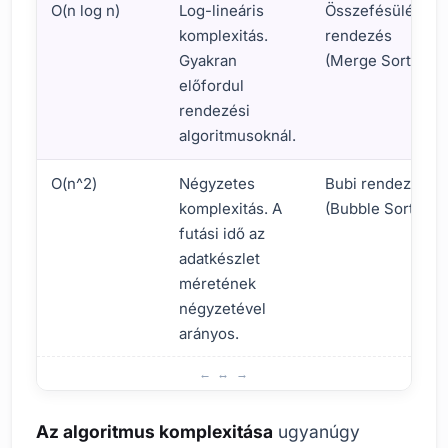
O(n log n)
Log-lineáris
Összefésüléses
komplexitás.
rendezés
Gyakran
(Merge Sort).
előfordul
rendezési
algoritmusoknál.
O(n^2)
Négyzetes
Bubi rendezés
komplexitás. A
(Bubble Sort).
futási idő az
adatkészlet
méretének
négyzetével
arányos.
Miért Fontos az Algoritmus Komplexitása?
Az algoritmus komplexitása
ugyanúgy