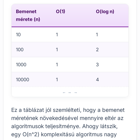
Bemenet
O(1)
O(log n)
O
mérete (n)
10
1
1
1
100
1
2
1
1000
1
3
1
10000
1
4
1
A Big O notáció megértése
Ez a táblázat jól szemlélteti, hogy a bemenet
méretének növekedésével mennyire eltér az
algoritmusok teljesítménye. Ahogy látszik,
egy O(n^2) komplexitású algoritmus nagy