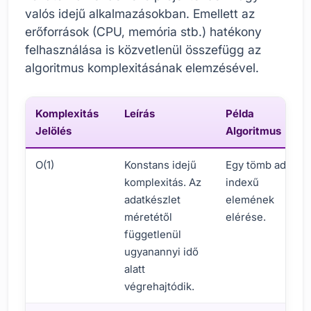
valós idejű alkalmazásokban. Emellett az
erőforrások (CPU, memória stb.) hatékony
felhasználása is közvetlenül összefügg az
algoritmus komplexitásának elemzésével.
Komplexitás
Leírás
Példa
Jelölés
Algoritmus
O(1)
Konstans idejű
Egy tömb adott
komplexitás. Az
indexű
adatkészlet
elemének
méretétől
elérése.
függetlenül
ugyanannyi idő
alatt
végrehajtódik.