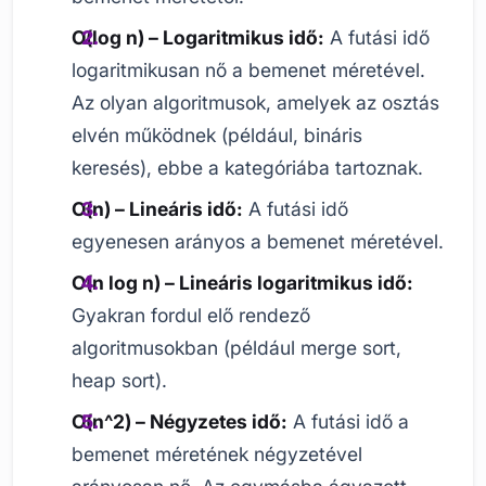
O(log n) – Logaritmikus idő:
A futási idő
logaritmikusan nő a bemenet méretével.
Az olyan algoritmusok, amelyek az osztás
elvén működnek (például, bináris
keresés), ebbe a kategóriába tartoznak.
O(n) – Lineáris idő:
A futási idő
egyenesen arányos a bemenet méretével.
O(n log n) – Lineáris logaritmikus idő:
Gyakran fordul elő rendező
algoritmusokban (például merge sort,
heap sort).
O(n^2) – Négyzetes idő:
A futási idő a
bemenet méretének négyzetével