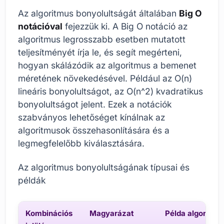
Az algoritmus bonyolultságát általában
Big O
notációval
fejezzük ki. A Big O notáció az
algoritmus legrosszabb esetben mutatott
teljesítményét írja le, és segít megérteni,
hogyan skálázódik az algoritmus a bemenet
méretének növekedésével. Például az O(n)
lineáris bonyolultságot, az O(n^2) kvadratikus
bonyolultságot jelent. Ezek a notációk
szabványos lehetőséget kínálnak az
algoritmusok összehasonlítására és a
legmegfelelőbb kiválasztására.
Az algoritmus bonyolultságának típusai és
példák
Kombinációs
Magyarázat
Példa algoritmu