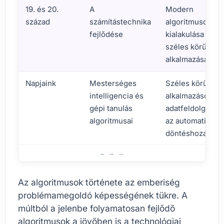
19. és 20.
A
Modern
század
számítástechnika
algoritmusok
fejlődése
kialakulása és
széles körű
alkalmazása
Napjaink
Mesterséges
Széles körű
intelligencia és
alkalmazások az
gépi tanulás
adatfeldolgozást
algoritmusai
az automatikus
döntéshozatalig
Az algoritmusok története és jelentősége
Az algoritmusok története az emberiség
problémamegoldó képességének tükre. A
múltból a jelenbe folyamatosan fejlődő
algoritmusok a jövőben is a technológiai