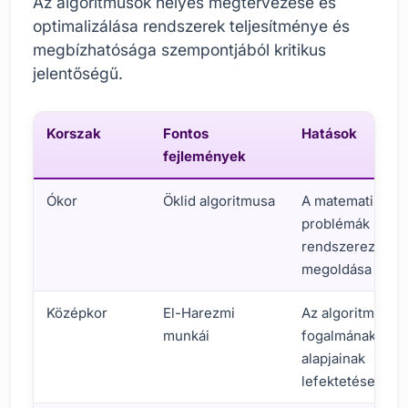
Az algoritmusok helyes megtervezése és
optimalizálása rendszerek teljesítménye és
megbízhatósága szempontjából kritikus
jelentőségű.
Korszak
Fontos
Hatások
fejlemények
Ókor
Öklid algoritmusa
A matematikai
problémák
rendszerezett
megoldása
Középkor
El-Harezmi
Az algoritmus
munkái
fogalmának
alapjainak
lefektetése