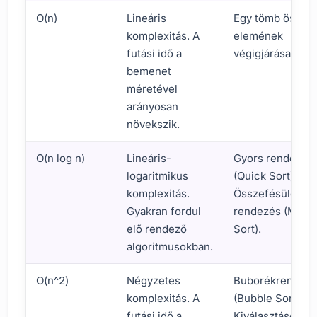
O(n)
Lineáris
Egy tömb össze
komplexitás. A
elemének
futási idő a
végigjárása.
bemenet
méretével
arányosan
növekszik.
O(n log n)
Lineáris-
Gyors rendezés
logaritmikus
(Quick Sort),
komplexitás.
Összefésülő
Gyakran fordul
rendezés (Merg
elő rendező
Sort).
algoritmusokban.
O(n^2)
Négyzetes
Buborékrendez
komplexitás. A
(Bubble Sort),
futási idő a
Kiválasztásos