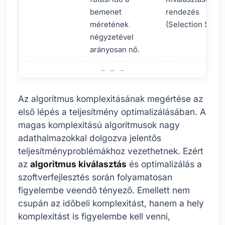
bemenet
rendezés
méretének
(Selection Sort).
négyzetével
arányosan nő.
Mi az algoritmus bonyolultsága?
Az algoritmus komplexitásának megértése az
első lépés a teljesítmény optimalizálásában. A
magas komplexitású algoritmusok nagy
adathalmazokkal dolgozva jelentős
teljesítményproblémákhoz vezethetnek. Ezért
az
algoritmus kiválasztás
és optimalizálás a
szoftverfejlesztés során folyamatosan
figyelembe veendő tényező. Emellett nem
csupán az időbeli komplexitást, hanem a hely
komplexitást is figyelembe kell venni,