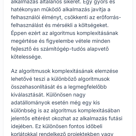
alkalmazás általános sikerét. Egy gyors és
hatékonyan működő alkalmazás javítja a
felhasználói élményt, csökkenti az erőforrás-
felhasználást és mérsékli a költségeket.
Éppen ezért az algoritmus komplexitásának
megértése és figyelembe vétele minden
fejlesztő és számítógép-tudós alapvető
kötelessége.
Az algoritmusok komplexitásának elemzése
lehetővé teszi a különböző algoritmusok
összehasonlítását és a legmegfelelőbb
kiválasztását. Különösen nagy
adatállományok esetén még egy kis
különbség is az algoritmus komplexitásában
jelentős eltérést okozhat az alkalmazás futási
idejében. Ez különösen fontos időbeli
korlátokkal rendelkező projektekben vagy