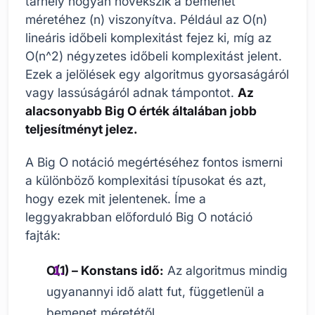
tárhely hogyan növekszik a bemenet
méretéhez (n) viszonyítva. Például az O(n)
lineáris időbeli komplexitást fejez ki, míg az
O(n^2) négyzetes időbeli komplexitást jelent.
Ezek a jelölések egy algoritmus gyorsaságáról
vagy lassúságáról adnak támpontot.
Az
alacsonyabb Big O érték általában jobb
teljesítményt jelez.
A Big O notáció megértéséhez fontos ismerni
a különböző komplexitási típusokat és azt,
hogy ezek mit jelentenek. Íme a
leggyakrabban előforduló Big O notáció
fajták:
O(1) – Konstans idő:
Az algoritmus mindig
ugyanannyi idő alatt fut, függetlenül a
bemenet méretétől.