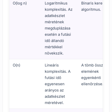
O(log n)
Logaritmikus
Binaris keresési
komplexitás. Az
algoritmus.
adatkészlet
méretének
megduplázása
esetén a futási
idő állandó
mértékkel
növekszik.
O(n)
Lineáris
A tömb összes
komplexitás. A
elemének
futási idő
egyenkénti
egyenesen
ellenőrzése.
arányos az
adatkészlet
méretével.