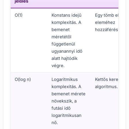
jelölés
O(1)
Konstans idejű
Egy tömb első
komplexitás. A
eleméhez
bemenet
hozzáférés.
méretétől
függetlenül
ugyanannyi idő
alatt hajtódik
végre.
O(log n)
Logaritmikus
Kettős keresési
komplexitás. A
algoritmus.
bemenet mérete
növekszik, a
futási idő
logaritmikusan
nő.