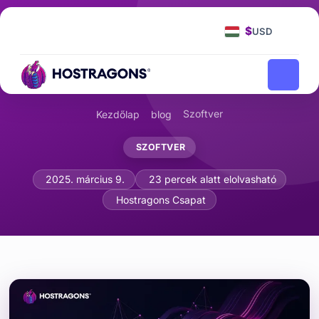
$
USD
Szoftver
Kezdőlap
blog
SZOFTVER
Algoritmusok Bonyolultsága (Big O Not
2025. március 9.
23 percek alatt elolvasható
Hostragons Csapat