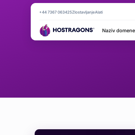
+44 7367 063425
Zlostavljanje
Alati
Naziv domene
Složenos