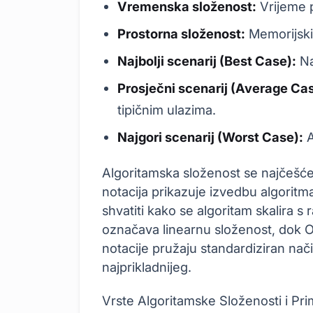
Vremenska složenost:
Vrijeme p
Prostorna složenost:
Memorijski 
Najbolji scenarij (Best Case):
Na
Prosječni scenarij (Average Ca
tipičnim ulazima.
Najgori scenarij (Worst Case):
A
Algoritamska složenost se najčeš
notacija prikazuje izvedbu algorit
shvatiti kako se algoritam skalira s 
označava linearnu složenost, dok 
notacije pružaju standardiziran nač
najprikladnijeg.
Vrste Algoritamske Složenosti i Pri