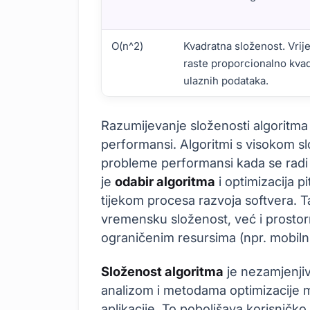
O(n^2)
Kvadratna složenost. Vri
raste proporcionalno kvad
ulaznih podataka.
Što je Algoritamska Složenost?
Razumijevanje složenosti algoritma 
performansi. Algoritmi s visokom s
probleme performansi kada se radi
je
odabir algoritma
i optimizacija p
tijekom procesa razvoja softvera. T
vremensku složenost, već i prosto
ograničenim resursima (npr. mobilni 
Složenost algoritma
je nezamjenjiv
analizom i metodama optimizacije mog
aplikacije. To poboljšava korisničko