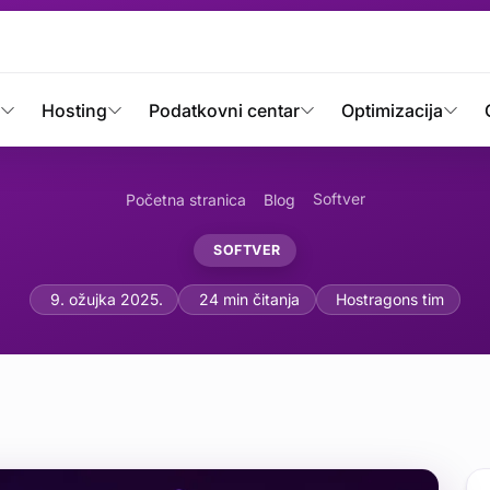
Hosting
Podatkovni centar
Optimizacija
Softver
Početna stranica
Blog
SOFTVER
t Algoritama (Big O Notac
9. ožujka 2025.
24 min čitanja
Hostragons tim