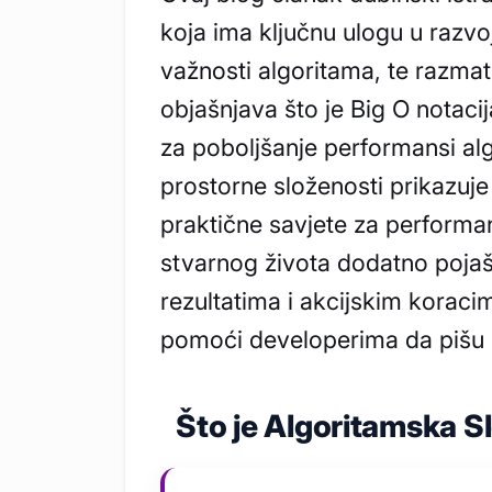
koja ima ključnu ulogu u razvoj
važnosti algoritama, te razmat
objašnjava što je Big O notaci
za poboljšanje performansi a
prostorne složenosti prikazuje
praktične savjete za performan
stvarnog života dodatno pojaš
rezultatima i akcijskim koracim
pomoći developerima da pišu uč
Što je Algoritamska S