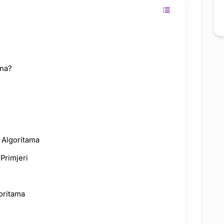
tna?
 Algoritama
Primjeri
oritama