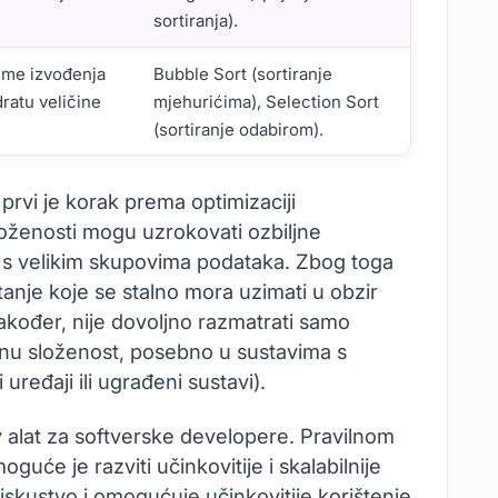
sortiranja).
jeme izvođenja
Bubble Sort (sortiranje
ratu veličine
mjehurićima), Selection Sort
(sortiranje odabirom).
prvi je korak prema optimizaciji
loženosti mogu uzrokovati ozbiljne
 s velikim skupovima podataka. Zbog toga
itanje koje se stalno mora uzimati u obzir
akođer, nije dovoljno razmatrati samo
rnu složenost, posebno u sustavima s
uređaji ili ugrađeni sustavi).
 alat za softverske developere. Pravilnom
uće je razviti učinkovitije i skalabilnije
 iskustvo i omogućuje učinkovitije korištenje