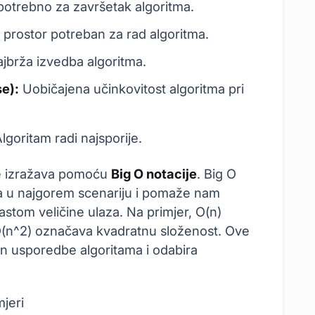
otrebno za završetak algoritma.
prostor potreban za rad algoritma.
jbrža izvedba algoritma.
se):
Uobičajena učinkovitost algoritma pri
lgoritam radi najsporije.
će izražava pomoću
Big O notacije
. Big O
ma u najgorem scenariju i pomaže nam
rastom veličine ulaza. Na primjer, O(n)
O(n^2) označava kvadratnu složenost. Ove
in usporedbe algoritama i odabira
mjeri