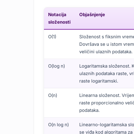
Notacija
Objašnjenje
složenosti
O(1)
Složenost s fiksnim vre
Dovršava se u istom vre
veličini ulaznih podataka.
O(log n)
Logaritamska složenost. K
ulaznih podataka raste, v
raste logaritamski.
O(n)
Linearna složenost. Vrije
raste proporcionalno velič
podataka.
O(n log n)
Linearno-logaritamska sl
se viđa kod algoritama za 