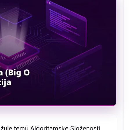
ažuje temu Algoritamske Složenosti,