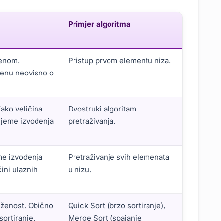
Primjer algoritma
menom.
Pristup prvom elementu niza.
menu neovisno o
ako veličina
Dvostruki algoritam
rijeme izvođenja
pretraživanja.
me izvođenja
Pretraživanje svih elemenata
ini ulaznih
u nizu.
oženost. Obično
Quick Sort (brzo sortiranje),
sortiranje.
Merge Sort (spajanje