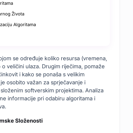
oritama
arnog Života
izaciju Algoritama
ojom se određuje koliko resursa (vremena,
o o veličini ulaza. Drugim riječima, pomaže
inkovit i kako se ponaša s velikim
e osobito važan za sprječavanje i
i složenim softverskim projektima. Analiza
ne informacije pri odabiru algoritama i
va.
amske Složenosti