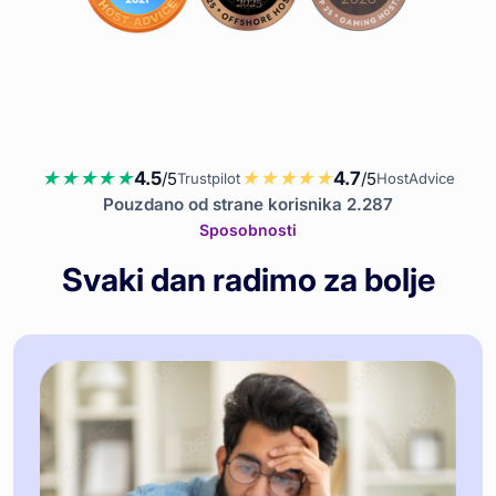
4.5
4.7
/5
/5
Trustpilot
HostAdvice
Pouzdano od strane korisnika 2.287
Sposobnosti
Svaki dan radimo za bolje