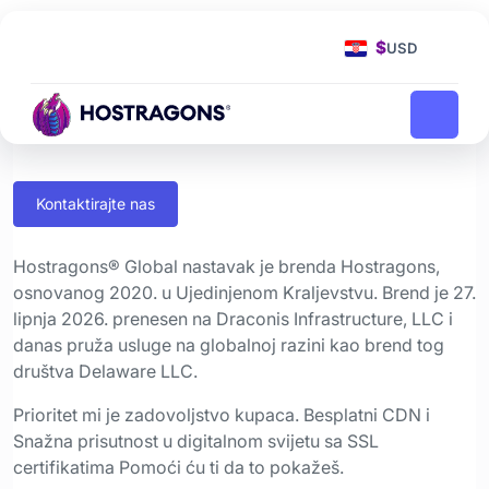
Početna stranica
O nama
O nama
$
USD
Hostragons® Global
Sve o nama
Kontaktirajte nas
Hostragons® Global nastavak je brenda Hostragons,
osnovanog 2020. u Ujedinjenom Kraljevstvu. Brend je 27.
lipnja 2026. prenesen na Draconis Infrastructure, LLC i
danas pruža usluge na globalnoj razini kao brend tog
društva Delaware LLC.
Prioritet mi je zadovoljstvo kupaca. Besplatni CDN i
Snažna prisutnost u digitalnom svijetu sa SSL
certifikatima Pomoći ću ti da to pokažeš.