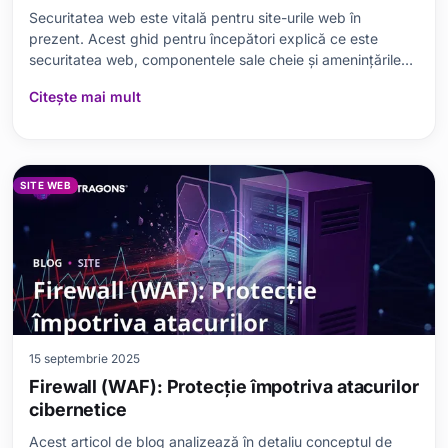
Securitatea web este vitală pentru site-urile web în
prezent. Acest ghid pentru începători explică ce este
securitatea web, componentele sale cheie și amenințările
cu care se pot confrunta. Abordează concepții greșite
Citește mai mult
comune și detaliază pașii pe care trebuie să-i urmezi
pentru a-ți proteja site-ul, precum și instrumen
SITE WEB
15 septembrie 2025
Firewall (WAF): Protecție împotriva atacurilor
cibernetice
Acest articol de blog analizează în detaliu conceptul de