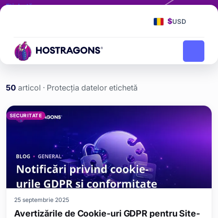
Etichetă
Protecția datelor
$
USD
Protecția datelor
Pagina principală
blog
50
articol · Protecția datelor etichetă
Protecția datelor etiketi y
SECURITATE
25 septembrie 2025
Avertizările de Cookie-uri GDPR pentru Site-