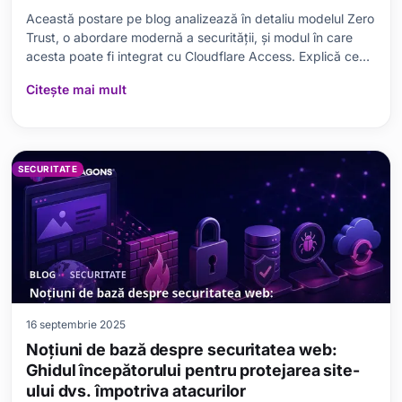
Această postare pe blog analizează în detaliu modelul Zero
Trust, o abordare modernă a securității, și modul în care
acesta poate fi integrat cu Cloudflare Access. Explică ce
este Cloudflare Access, de ce este important pentru
Citește mai mult
securitate și cum se aliniază cu principiile Zero Trust.
Postarea acoperă elementele fundamen
SECURITATE
16 septembrie 2025
Noțiuni de bază despre securitatea web:
Ghidul începătorului pentru protejarea site-
ului dvs. împotriva atacurilor