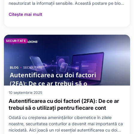
neautorizat la informații sensibile. Această postare pe blog
oferă o examinare detaliată a ceea ce sunt încălcările de
Citește mai mult
date, cauzele acestora, impactul lor și precauțiile necesare
care trebuie luate în confo
SECURITATE
10 septembrie 2025
Autentificarea cu doi factori (2FA): De ce ar
trebui să o utilizați pentru fiecare cont
Odată cu creșterea amenințărilor cibernetice în zilele
noastre, securitatea conturilor a devenit mai importantă ca
niciodată. Aici joacă un rol esențial autentificarea cu doi