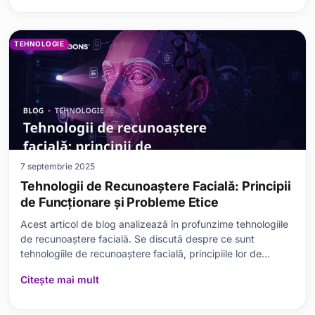
care funcționează proto
TEHNOLOGIE
7 septembrie 2025
Tehnologii de Recunoaștere Facială: Principii
de Funcționare și Probleme Etice
Acest articol de blog analizează în profunzime tehnologiile
de recunoaștere facială. Se discută despre ce sunt
tehnologiile de recunoaștere facială, principiile lor de
funcționare, avantajele și dezavantajele acestora. De
Citește mai mult
asemenea, se subliniază domeniile de aplicare, provocările
întâmpinate și problemele etice asociat