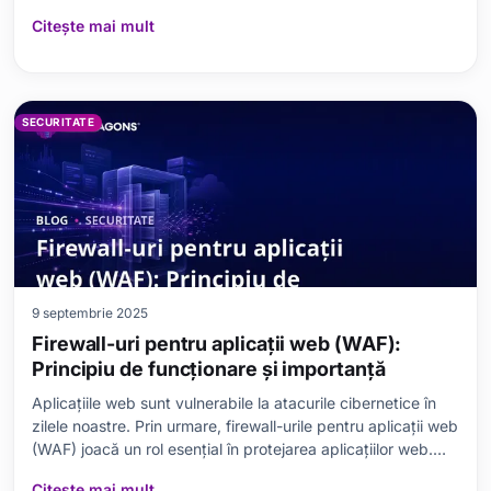
factori (2FA) în protejarea conturilor tale. Așadar, ce este
Citește mai mult
autentificarea cu doi factori și de ce ar trebui să o folosești
pentru fiecare cont?
SECURITATE
9 septembrie 2025
Firewall-uri pentru aplicații web (WAF):
Principiu de funcționare și importanță
Aplicațiile web sunt vulnerabile la atacurile cibernetice în
zilele noastre. Prin urmare, firewall-urile pentru aplicații web
(WAF) joacă un rol esențial în protejarea aplicațiilor web.
Acest articol examinează în detaliu rolul fundamental,
Citește mai mult