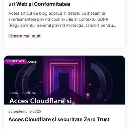
uri Web și Conformitatea
Acest articol de blog explică în detaliu ce înseamnă
avertismentele privind cookie-urile în contextul GDPR
(Regulamentul General privind Protecția Datelor) pentru
site-urile web și cum se poate asigura conformitatea.
Citește mai mult
Pornind de la definiția și importanța GDPR-ului, sunt
analizate modul de afișare a avertismentului priv
SECURITATE
25 septembrie 2025
Acces Cloudflare și securitate Zero Trust