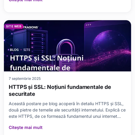
principiile de funcționare, avantajele și dezavantajele WAF-
urilor. De asemenea
SITE WEB
7 septembrie 2025
HTTPS și SSL: Noțiuni fundamentale de
securitate
Această postare pe blog acoperă în detaliu HTTPS și SSL,
două pietre de temelie ale securității internetului. Explică ce
este HTTPS, de ce formează fundamentul unui internet
securizat și rolul unui certificat SSL. Clarifică diferențele
Citește mai mult
dintre HTTPS și SSL și oferă detalii tehnice despre modul în