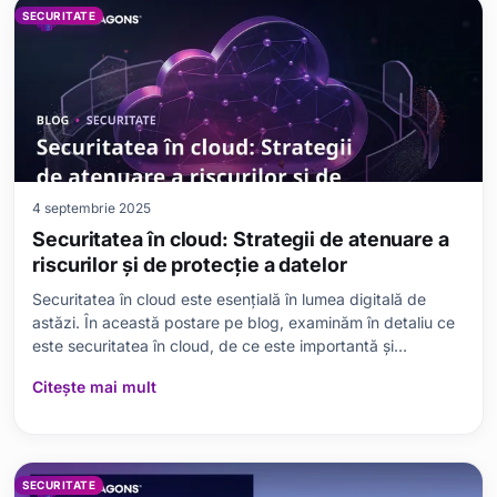
SECURITATE
4 septembrie 2025
Securitatea în cloud: Strategii de atenuare a
riscurilor și de protecție a datelor
Securitatea în cloud este esențială în lumea digitală de
astăzi. În această postare pe blog, examinăm în detaliu ce
este securitatea în cloud, de ce este importantă și
conceptele sale fundamentale. Prezentăm cele mai bune
Citește mai mult
practici pentru securitatea în cloud, abordând subiecte
precum gestionarea riscurilor, metodele de
SECURITATE