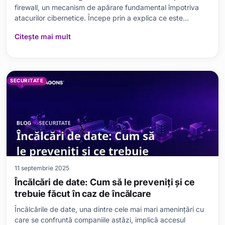
firewall, un mecanism de apărare fundamental împotriva
atacurilor cibernetice. Începe prin a explica ce este
firewall-ul, de ce este important și tipurile frecvente de
Citește mai mult
atacuri cibernetice. Apoi, compară diferite tipuri de firewall
pentru a vă ajuta să faceți aleg
SECURITATE
11 septembrie 2025
Încălcări de date: Cum să le preveniți și ce
trebuie făcut în caz de încălcare
Încălcările de date, una dintre cele mai mari amenințări cu
care se confruntă companiile astăzi, implică accesul