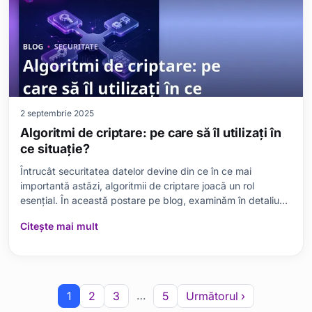
2 septembrie 2025
Algoritmi de criptare: pe care să îl utilizați în
ce situație?
Întrucât securitatea datelor devine din ce în ce mai
importantă astăzi, algoritmii de criptare joacă un rol
esențial. În această postare pe blog, examinăm în detaliu
algoritmii de criptare, conceptele lor fundamentale și
Citește mai mult
importanța lor. Explicăm diferențele cheie dintre algoritmii
populari precum AES, RSA și DES, evide
…
1
2
3
5
Următorul ›