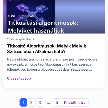
2025. szeptember 2.
Titkosító Algoritmusok: Melyik Melyik
Szituációban Alkalmazható?
Napjainkban, amikor az adatbiztonság jelentősége egyre
növekszik, a Titkosítási Algoritmusok kritikus szerepet
töltenek be. Ebben a blogbejegyzésben részletesen
megvizsgáljuk, mi is a titkosítási algoritmus, alapfogalmait
Olvass tovább
és jelentőségét. Bemutatjuk az olyan népszerű
algoritmusok, mint az AES, RSA és DES alapvető külön
…
1
2
3
5
Következő ›