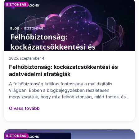
BIZTONSÁG
2025. szeptember 4.
Felhőbiztonság: kockázatcsökkentési és
adatvédelmi stratégiák
A felhőbiztonság kritikus fontosságú a mai digitális
világban. Ebben a blogbejegyzésben részletesen
megvizsgáljuk, hogy mi a felhőbiztonság, miért fontos, és
milyen alapvető fogalmai vannak. Bemutatjuk a
Olvass tovább
felhőbiztonság legjobb gyakorlatait, olyan témákat érintve,
mint a kockázatkezelés, az adatvédelmi módszerek és a fe
BIZTONSÁG