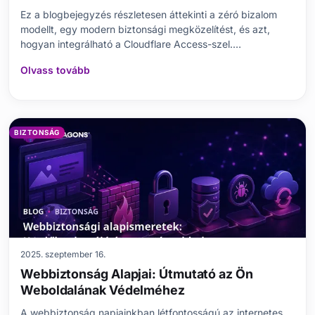
Ez a blogbejegyzés részletesen áttekinti a zéró bizalom
modellt, egy modern biztonsági megközelítést, és azt,
hogyan integrálható a Cloudflare Access-szel.
Elmagyarázza, mi a Cloudflare Access, miért fontos a
Olvass tovább
biztonság szempontjából, és hogyan illeszkedik a zéró
bizalom elveihez. A bejegyzés bemutatja a zéró bizalom bi
BIZTONSÁG
2025. szeptember 16.
Webbiztonság Alapjai: Útmutató az Ön
Weboldalának Védelméhez
A webbiztonság napjainkban létfontosságú az internetes