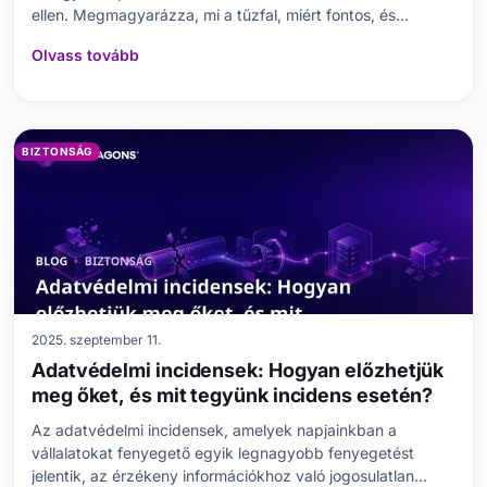
ellen. Megmagyarázza, mi a tűzfal, miért fontos, és
ismerteti a leggyakoribb kibertámadás típusokat. Ezt
Olvass tovább
követően összehasonlítja a különböző tűzfal fajtákat, hogy
segítsen a megfelelő választásban. Lépésről
BIZTONSÁG
2025. szeptember 11.
Adatvédelmi incidensek: Hogyan előzhetjük
meg őket, és mit tegyünk incidens esetén?
Az adatvédelmi incidensek, amelyek napjainkban a
vállalatokat fenyegető egyik legnagyobb fenyegetést
jelentik, az érzékeny információkhoz való jogosulatlan