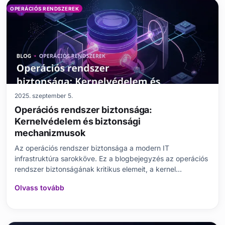
OPERÁCIÓS RENDSZEREK
2025. szeptember 5.
Operációs rendszer biztonsága:
Kernelvédelem és biztonsági
mechanizmusok
Az operációs rendszer biztonsága a modern IT
infrastruktúra sarokköve. Ez a blogbejegyzés az operációs
rendszer biztonságának kritikus elemeit, a kernel
védelmének szerepét és a különféle biztonsági
Olvass tovább
mechanizmusokat vizsgálja. Kiemeli a biztonsági
protokollok alapvető jellemzőit és a gyakori buktatókat,
miközben megoldá