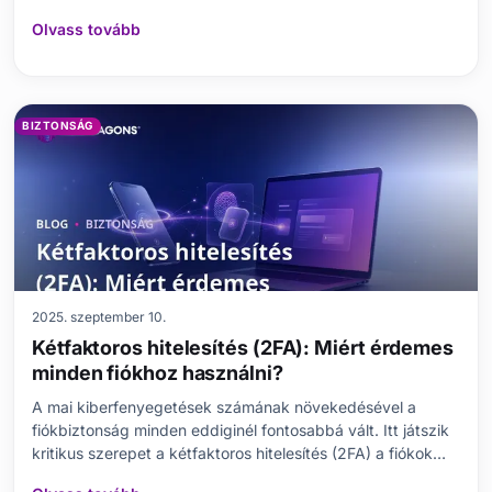
hozzáférést foglalják magukban. Ez a blogbejegyzés
Olvass tovább
részletesen megvizsgálja, hogy mik az adatvédelmi
incidensek, azok okai, hatásai és az adatvédelmi törvények
érte
BIZTONSÁG
2025. szeptember 10.
Kétfaktoros hitelesítés (2FA): Miért érdemes
minden fiókhoz használni?
A mai kiberfenyegetések számának növekedésével a
fiókbiztonság minden eddiginél fontosabbá vált. Itt játszik
kritikus szerepet a kétfaktoros hitelesítés (2FA) a fiókok
védelmében. Szóval, mi is az a kétfaktoros hitelesítés, és