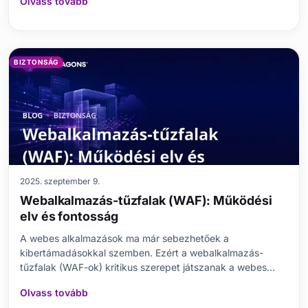
Olvass tovább
miért érdemes minden fiókhoz használni? Ebben a
blogbejegyzésben megvizsgáljuk, mi a kétfakto
BIZTONSÁG
2025. szeptember 9.
Webalkalmazás-tűzfalak (WAF): Működési
elv és fontosság
A webes alkalmazások ma már sebezhetőek a
kibertámadásokkal szemben. Ezért a webalkalmazás-
tűzfalak (WAF-ok) kritikus szerepet játszanak a webes
alkalmazások védelmében. Ez a cikk részletesen
Olvass tovább
megvizsgálja a WAF-ok alapvető szerepét, működési