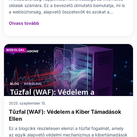
oldalak számára. Ez a bevezető útmutató bemutatja, mi is
a webbiztonság, alapvető összetevőit és azokat a
fenyegetéseket, amelyekkel találkozhatunk. Eloszlatja a
Olvass tovább
gyakori tévhiteket, részletesen ismerteti azokat a
lépéseket, amelyekkel megvédheti oldalát, valamint a
WEBOLDAL
2025. szeptember 15.
Tűzfal (WAF): Védelem a Kiber Támadások
Ellen
Ez a blogcikk részletesen elemzi a tűzfal fogalmát, amely
az egyik alapvető védelmi mechanizmus a kibertámadások