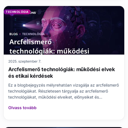
TECHNOLÓGIA
2025. szeptember 7.
Arcfelismerő technológiák: működési elvek
és etikai kérdések
Ez a blogbejegyzés mélyrehatóan vizsgálja az arcfelismerő
technológiákat. Részletesen tárgyalja az arcfelismerő
technológiákat, működési elveiket, előnyeiket és
hátrányaikat. Kiemeli alkalmazási területeiket, kihívásaikat
Olvass tovább
és különösen az etikai kérdéseket. Tárgyalja a személyes
adatok védelméhez szükséges intézkedéseke