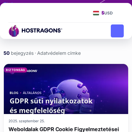
Címke
Adatvédelem
$
USD
Adatvédelem
Kezdőlap
blog
50
bejegyzés · Adatvédelem címke
Adatvédelem etiketi yazıl
BIZTONSÁG
2025. szeptember 25.
Weboldalak GDPR Cookie Figyelmeztetései