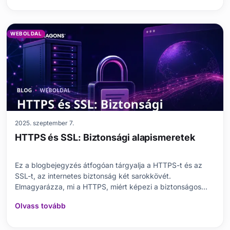
elveit, előnyeit és hátrányait. Kitér a megfelelő WAF
kiválasztásának szempont
WEBOLDAL
2025. szeptember 7.
HTTPS és SSL: Biztonsági alapismeretek
Ez a blogbejegyzés átfogóan tárgyalja a HTTPS-t és az
SSL-t, az internetes biztonság két sarokkövét.
Elmagyarázza, mi a HTTPS, miért képezi a biztonságos
internet alapját, és mi az SSL-tanúsítvány szerepe.
Olvass tovább
Tisztázza a HTTPS és az SSL közötti különbségeket, és
technikai részleteket nyújt a HTTPS protokoll működéséről.
F