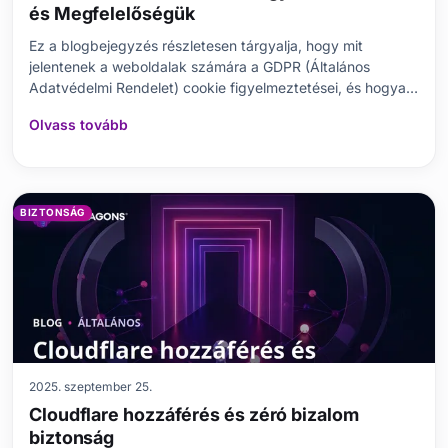
és Megfelelőségük
Ez a blogbejegyzés részletesen tárgyalja, hogy mit
jelentenek a weboldalak számára a GDPR (Általános
Adatvédelmi Rendelet) cookie figyelmeztetései, és hogyan
lehet biztosítani a megfelelőséget. A GDPR fogalmát és
Olvass tovább
jelentőségétől kezdve bemutatja, hogyan kell elkészíteni a
cookie figyelmeztetést, mely cookie-k tartoznak
BIZTONSÁG
2025. szeptember 25.
Cloudflare hozzáférés és zéró bizalom
biztonság