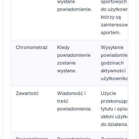
wysłane
sportowych tylko
powiadomienie.
do użytkowników
którzy są
zainteresowani
sportem.
Chronometraż
Kiedy
Wysyłanie
powiadomienie
powiadomień w
zostanie
godzinach
wysłane.
aktywności
użytkownika.
Zawartość
Wiadomość i
Użycie
treść
przekonującego
powiadomienia.
tytułu i opisu, któ
skłoni użytkowni
do działania.