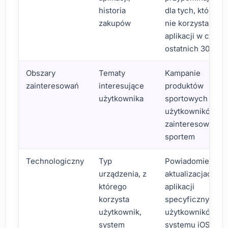
historia
dla tych, którzy
zakupów
nie korzystali z
aplikacji w ciągu
ostatnich 30 dni
Obszary
Tematy
Kampanie
zainteresowań
interesujące
produktów
użytkownika
sportowych dla
użytkowników
zainteresowanyc
sportem
Technologiczny
Typ
Powiadomienia o
urządzenia, z
aktualizacjach
którego
aplikacji
korzysta
specyficznych dl
użytkownik,
użytkowników
system
systemu iOS