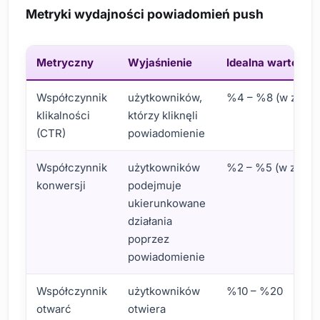
Metryki wydajności powiadomień push
Metryczny
Wyjaśnienie
Idealna wartość
Współczynnik
użytkowników,
%4 – %8 (w zależn
klikalności
którzy kliknęli
(CTR)
powiadomienie
Współczynnik
użytkowników
%2 – %5 (w zależn
konwersji
podejmuje
ukierunkowane
działania
poprzez
powiadomienie
Współczynnik
użytkowników
%10 – %20
otwarć
otwiera