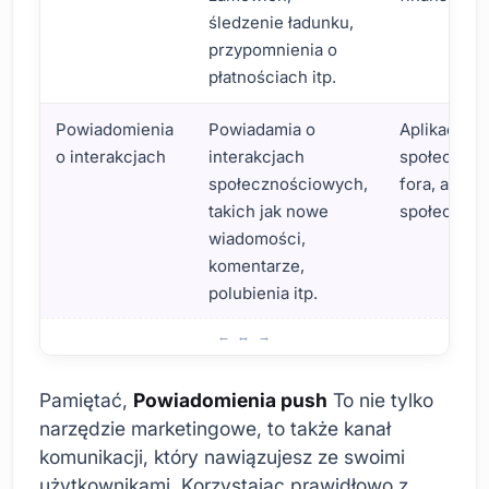
śledzenie ładunku,
przypomnienia o
płatnościach itp.
Powiadomienia
Powiadamia o
Aplikacje
o interakcjach
interakcjach
społecznoś
społecznościowych,
fora, aplika
takich jak nowe
społeczno
wiadomości,
komentarze,
polubienia itp.
Wprowadzenie na temat znaczenia powiadomień push
Pamiętać,
Powiadomienia push
To nie tylko
narzędzie marketingowe, to także kanał
komunikacji, który nawiązujesz ze swoimi
użytkownikami. Korzystając prawidłowo z