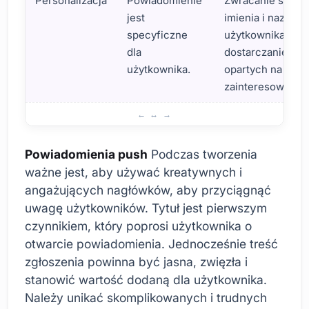
Personalizacja
Powiadomienie
Zwracanie się do
jest
imienia i nazwisk
specyficzne
użytkownika lub
dla
dostarczanie treś
użytkownika.
opartych na jego
zainteresowania
Skuteczny Powiadomienia push Jak tworzyć?
Powiadomienia push
Podczas tworzenia
ważne jest, aby używać kreatywnych i
angażujących nagłówków, aby przyciągnąć
uwagę użytkowników. Tytuł jest pierwszym
czynnikiem, który poprosi użytkownika o
otwarcie powiadomienia. Jednocześnie treść
zgłoszenia powinna być jasna, zwięzła i
stanowić wartość dodaną dla użytkownika.
Należy unikać skomplikowanych i trudnych