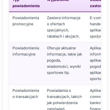
powiadomienia
zastosowa
Powiadomienia
Zawiera informacje
E-commerc
promocyjne
o ofertach
handel deta
specjalnych,
aplikacje
rabatach i akcjach.
spożywcze
Powiadomienia
Oferuje aktualne
Aplikacje
informacyjne
informacje, takie jak
informacyj
pogoda,
aplikacje
wiadomości, wyniki
pogodowe,
sportowe itp.
aplikacje
sportowe
Powiadomienia
Powiadamia o
Aplikacje e
o transakcjach
transakcjach, takich
commerce,
jak potwierdzenia
bankowe,
zamówień,
finansowe