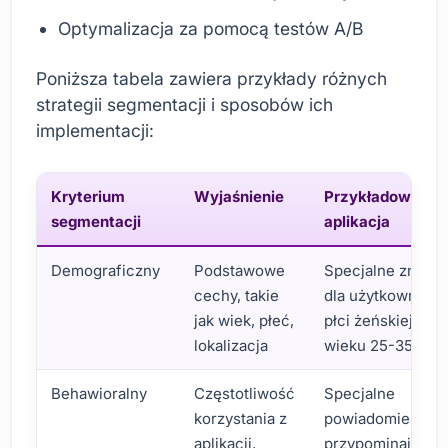
Optymalizacja za pomocą testów A/B
Poniższa tabela zawiera przykłady różnych
strategii segmentacji i sposobów ich
implementacji:
Kryterium
Wyjaśnienie
Przykładowa
segmentacji
aplikacja
Demograficzny
Podstawowe
Specjalne zniżki
cechy, takie
dla użytkownikó
jak wiek, płeć,
płci żeńskiej w
lokalizacja
wieku 25-35 lat
Behawioralny
Częstotliwość
Specjalne
korzystania z
powiadomienie
aplikacji,
przypominające