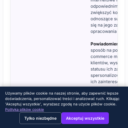
odpowiednimi str
zwiększyć konwers
odnoszące sukces
się na jego zastos
opracowania własn
Powiadomienia p
sposób na poprawę
commerce może za
klientów, wysyłają
statusu ich zamów
spersonalizowane
ich zainteresowań,
Używamy plików cookie na naszej stronie, aby zapewnić lepsze
doświadczenia, personalizować treści i analizować ruch. Klikając
Sektor
'Akceptuj wszystkie', wyrażasz zgodę na użycie plików cookie.
Polityka plików cookie
→
×
View this page in English?
Tylko niezbędne
Akceptuj wszystkie
Handel