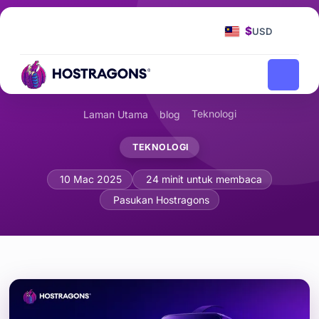
$
USD
Teknologi
Laman Utama
blog
TEKNOLOGI
Pembangunan Teknologi Maklum Balas H
10 Mac 2025
24 minit untuk membaca
Pasukan Hostragons