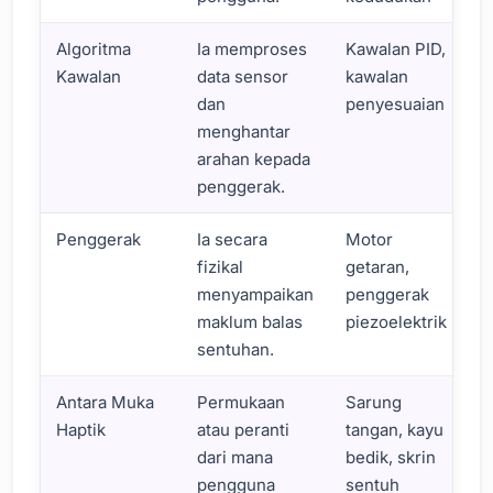
Algoritma
Ia memproses
Kawalan PID,
Kawalan
data sensor
kawalan
dan
penyesuaian
menghantar
arahan kepada
penggerak.
Penggerak
Ia secara
Motor
fizikal
getaran,
menyampaikan
penggerak
maklum balas
piezoelektrik
sentuhan.
Antara Muka
Permukaan
Sarung
Haptik
atau peranti
tangan, kayu
dari mana
bedik, skrin
pengguna
sentuh