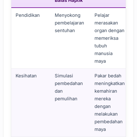
Balas Haptik
Pendidikan
Menyokong
Pelajar
pembelajaran
merasakan
sentuhan
organ dengan
memeriksa
tubuh
manusia
maya
Kesihatan
Simulasi
Pakar bedah
pembedahan
meningkatkan
dan
kemahiran
pemulihan
mereka
dengan
melakukan
pembedahan
maya