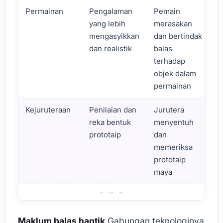
Permainan
Pengalaman
Pemain
yang lebih
merasakan
mengasyikkan
dan bertindak
dan realistik
balas
terhadap
objek dalam
permainan
Kejuruteraan
Penilaian dan
Jurutera
reka bentuk
menyentuh
prototaip
dan
memeriksa
prototaip
maya
Maklum Balas Haptic dan Integrasi Realiti Maya
Maklum balas haptik
Gabungan teknologinya