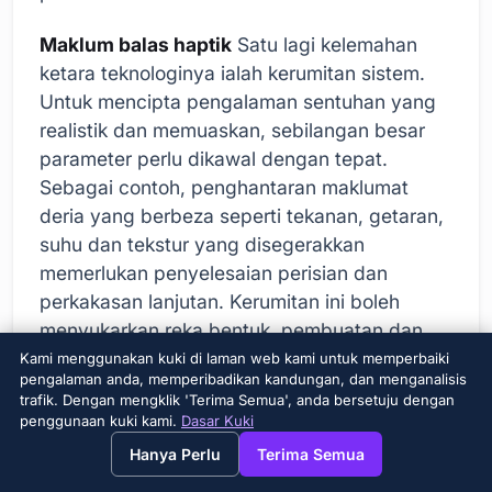
Maklum balas haptik
Satu lagi kelemahan
ketara teknologinya ialah kerumitan sistem.
Untuk mencipta pengalaman sentuhan yang
realistik dan memuaskan, sebilangan besar
parameter perlu dikawal dengan tepat.
Sebagai contoh, penghantaran maklumat
deria yang berbeza seperti tekanan, getaran,
suhu dan tekstur yang disegerakkan
memerlukan penyelesaian perisian dan
perkakasan lanjutan. Kerumitan ini boleh
menyukarkan reka bentuk, pembuatan dan
penyelenggaraan sistem. Di samping itu,
Kami menggunakan kuki di laman web kami untuk memperbaiki
pengalaman anda, memperibadikan kandungan, dan menganalisis
menentukur dan memperibadikan sistem
trafik. Dengan mengklik 'Terima Semua', anda bersetuju dengan
dengan betul juga boleh menimbulkan
penggunaan kuki kami.
Dasar Kuki
→
×
View this page in English?
cabaran tambahan kepada pengguna.
Hanya Perlu
Terima Semua