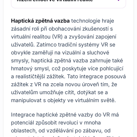
Haptická zpětná vazba
technologie hraje
zásadní roli při obohacování zkušeností s
virtuální realitou (VR) a zvyšování zapojení
uživatelů. Zatímco tradiční systémy VR se
obvykle zaměřují na vizuální a sluchové
smysly, haptická zpětná vazba zahrnuje také
hmatový smysl, což poskytuje více pohlcující
a realističtější zážitek. Tato integrace posouvá
zážitek z VR na zcela novou úroveň tím, že
uživatelům umožňuje cítit, dotýkat se a
manipulovat s objekty ve virtuálním světě.
Integrace haptické zpětné vazby do VR má
potenciál způsobit revoluci v mnoha
oblastech, od vzdělávání po zábavu, od