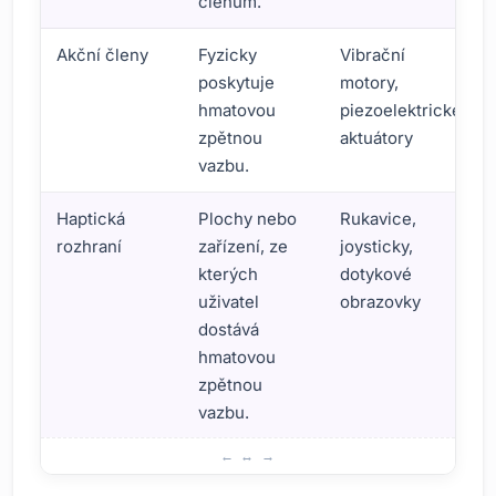
členům.
Akční členy
Fyzicky
Vibrační
poskytuje
motory,
hmatovou
piezoelektrické
zpětnou
aktuátory
vazbu.
Haptická
Plochy nebo
Rukavice,
rozhraní
zařízení, ze
joysticky,
kterých
dotykové
uživatel
obrazovky
dostává
hmatovou
zpětnou
vazbu.
Základní principy technologie haptické zpětné vazby