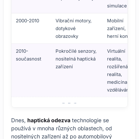
simulace
2000-2010
Vibrační motory,
Mobilní
dotykové
zařízení,
obrazovky
herní konzole
2010-
Pokročilé senzory,
Virtuální
současnost
nositelná haptická
realita,
zařízení
rozšířená
realita,
medicína,
vzdělávání
Historický vývoj technologie haptické zpětné vazby
Dnes,
haptická odezva
technologie se
používá v mnoha různých oblastech, od
nositelných zařízení až po automobilový