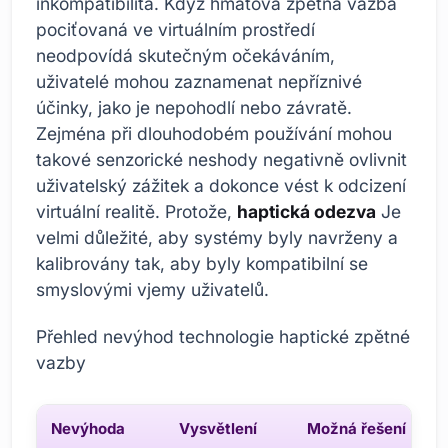
inkompatibilita. Když hmatová zpětná vazba
pociťovaná ve virtuálním prostředí
neodpovídá skutečným očekáváním,
uživatelé mohou zaznamenat nepříznivé
účinky, jako je nepohodlí nebo závratě.
Zejména při dlouhodobém používání mohou
takové senzorické neshody negativně ovlivnit
uživatelský zážitek a dokonce vést k odcizení
virtuální realitě. Protože,
haptická odezva
Je
velmi důležité, aby systémy byly navrženy a
kalibrovány tak, aby byly kompatibilní se
smyslovými vjemy uživatelů.
Přehled nevýhod technologie haptické zpětné
vazby
Nevýhoda
Vysvětlení
Možná řešení