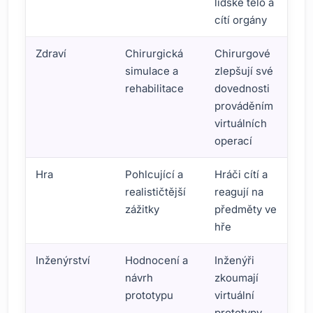
lidské tělo a
cítí orgány
Zdraví
Chirurgická
Chirurgové
simulace a
zlepšují své
rehabilitace
dovednosti
prováděním
virtuálních
operací
Hra
Pohlcující a
Hráči cítí a
realističtější
reagují na
zážitky
předměty ve
hře
Inženýrství
Hodnocení a
Inženýři
návrh
zkoumají
prototypu
virtuální
prototypy