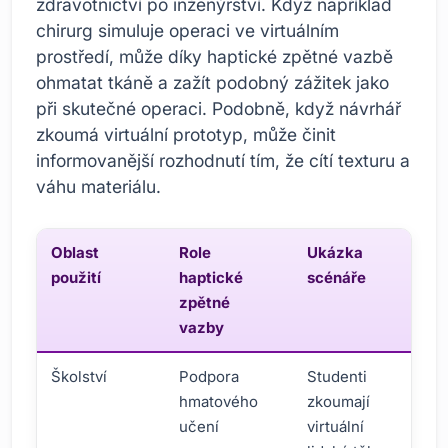
zdravotnictví po inženýrství. Když například
chirurg simuluje operaci ve virtuálním
prostředí, může díky haptické zpětné vazbě
ohmatat tkáně a zažít podobný zážitek jako
při skutečné operaci. Podobně, když návrhář
zkoumá virtuální prototyp, může činit
informovanější rozhodnutí tím, že cítí texturu a
váhu materiálu.
Oblast
Role
Ukázka
použití
haptické
scénáře
zpětné
vazby
Školství
Podpora
Studenti
hmatového
zkoumají
učení
virtuální