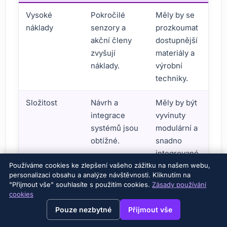
Vysoké
Pokročilé
Měly by se
náklady
senzory a
prozkoumat
akční členy
dostupnější
zvyšují
materiály a
náklady.
výrobní
techniky.
Složitost
Návrh a
Měly by být
integrace
vyvinuty
systémů jsou
modulární a
obtížné.
snadno
integrované
Používáme cookies ke zlepšení vašeho zážitku na našem webu,
systémy.
personalizaci obsahu a analýze návštěvnosti. Kliknutím na
"Přijmout vše" souhlasíte s použitím cookies.
Zásady používání
Smyslová
Nesoulad
Kalibrace by
cookies
disonance
mezi
měla být
→
×
View this page in English?
Pouze nezbytné
Přijmout vše
virtuálním a
provedena v