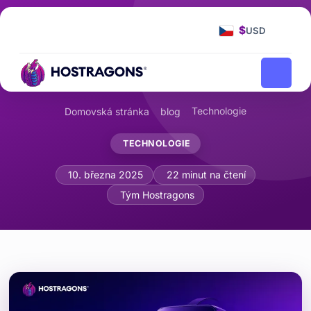
$
USD
Technologie
Domovská stránka
blog
TECHNOLOGIE
Vývoj technologie haptické zpětné vazb
10. března 2025
22 minut na čtení
Tým Hostragons