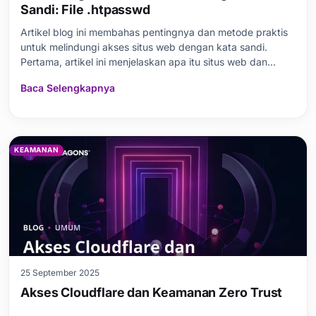
Sandi: File .htpasswd
Artikel blog ini membahas pentingnya dan metode praktis
untuk melindungi akses situs web dengan kata sandi.
Pertama, artikel ini menjelaskan apa itu situs web dan
mengapa situs web penting. Kemudian, artikel ini
Baca Selengkapnya
menguraikan apa itu file .htpasswd dan cara mengatur
kata sandi untuk situs web Anda langkah demi langkah. A
KEAMANAN
25 September 2025
Akses Cloudflare dan Keamanan Zero Trust