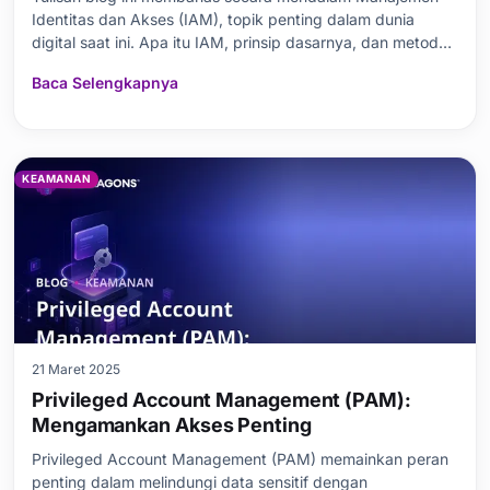
Identitas dan Akses (IAM), topik penting dalam dunia
digital saat ini. Apa itu IAM, prinsip dasarnya, dan metode
kontrol akses dibahas secara rinci. Sementara tahapan
Baca Selengkapnya
proses verifikasi identitas dijelaskan, cara membuat
strategi IAM yang sukses dan pentingnya memilih
KEAMANAN
21 Maret 2025
Privileged Account Management (PAM):
Mengamankan Akses Penting
Privileged Account Management (PAM) memainkan peran
penting dalam melindungi data sensitif dengan