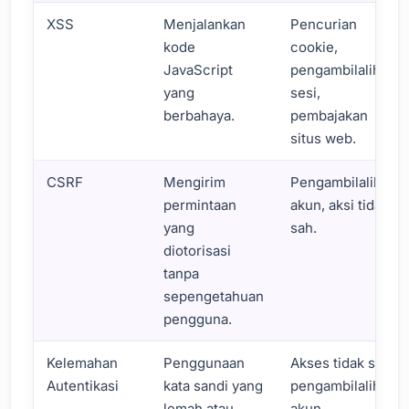
XSS
Menjalankan
Pencurian
kode
cookie,
JavaScript
pengambilalihan
yang
sesi,
berbahaya.
pembajakan
situs web.
CSRF
Mengirim
Pengambilalihan
permintaan
akun, aksi tidak
yang
sah.
diotorisasi
tanpa
sepengetahuan
pengguna.
Kelemahan
Penggunaan
Akses tidak sah,
Autentikasi
kata sandi yang
pengambilalihan
lemah atau
akun.