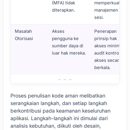
(MFA) tidak
memperkuat
diterapkan.
manajemen
sesi.
Masalah
Akses
Penerapan
Otorisasi
pengguna ke
prinsip hak
sumber daya di
akses minimal,
luar hak mereka.
audit kontrol
akses secara
berkala.
Prinsip Dasar Penulisan Kode Aman
Proses penulisan kode aman melibatkan
serangkaian langkah, dan setiap langkah
berkontribusi pada keamanan keseluruhan
aplikasi. Langkah-langkah ini dimulai dari
analisis kebutuhan, diikuti oleh desain,