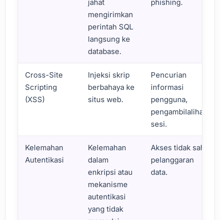
jahat
phishing.
mengirimkan
perintah SQL
langsung ke
database.
Cross-Site
Injeksi skrip
Pencurian
Scripting
berbahaya ke
informasi
(XSS)
situs web.
pengguna,
pengambilalihan
sesi.
Kelemahan
Kelemahan
Akses tidak sah,
Autentikasi
dalam
pelanggaran
enkripsi atau
data.
mekanisme
autentikasi
yang tidak