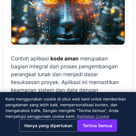
Contoh aplikasi
kode aman
merupakan
bagian integral dari proses pengembangan
perangkat lunak dan menjadi dasar
kesuksesan proyek. Aplikasi ini memastikan
keamanan sistem dan data dengan
meminimalkan potensi kerentanan. Aplikasi
Kami menggunakan cookie di situs web kami untuk memberikan
pengalaman yang lebih baik, mempersonalisasi konten, dan
kode aman
yang sukses tidak hanya berhasil
menganalisis trafik. Dengan mengklik "Terima Semua", Anda
melewati tes keamanan, tetapi juga
menyetujui penggunaan cookie kami.
Kebijakan Cookie
mencakup perbaikan dan adaptasi yang
→
×
View this page in English?
Hanya yang diperlukan
Terima Semua
berkelanjutan.