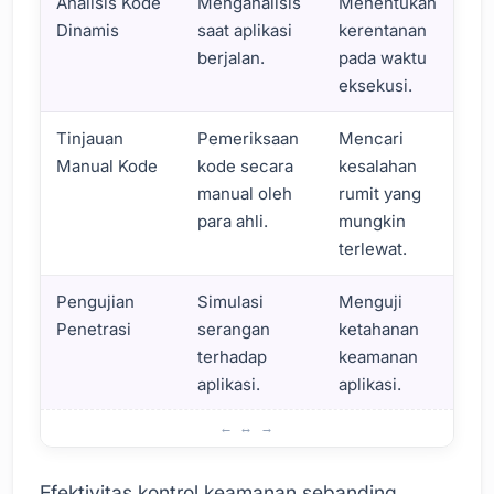
Analisis Kode
Menganalisis
Menentukan
Dinamis
saat aplikasi
kerentanan
berjalan.
pada waktu
eksekusi.
Tinjauan
Pemeriksaan
Mencari
Manual Kode
kode secara
kesalahan
manual oleh
rumit yang
para ahli.
mungkin
terlewat.
Pengujian
Simulasi
Menguji
Penetrasi
serangan
ketahanan
terhadap
keamanan
aplikasi.
aplikasi.
Kontrol Keamanan yang Harus Diterapkan oleh Pengemba
Efektivitas kontrol keamanan sebanding