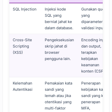
SQL Injection
Injeksi kode
Gunakan query
SQL yang
yang
berniat jahat ke
diparameterkan,
dalam database.
validasi input.
Cross-Site
Pengeksekusian
Encoding input
Scripting
skrip jahat di
dan output,
(XSS)
browser
terapkan
pengguna lain.
kebijakan
keamanan
konten (CSP).
Kelemahan
Pemakaian kata
Penerapan
Autentikasi
sandi yang
kebijakan kata
lemah atau jika
sandi yang kuat,
otentikasi yang
penerapan
multi-faktor
MFA,