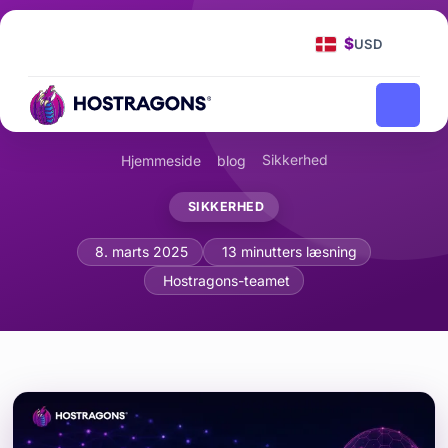
$
USD
Sikkerhed
Hjemmeside
blog
SIKKERHED
Sikker Kode: Principper for Softwareu
8. marts 2025
13 minutters læsning
Hostragons-teamet