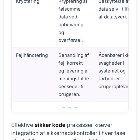
Kryptering
Kryptering af
Beskyttelse af
følsomme
data selv i tilfælde
data ved
af datatyveri.
opbevaring
og
overførsel.
Fejlhåndtering
Behandling af
Åbenbarer ikke
fejl korrekt
svagheder i
og levering af
systemet og
meningsfulde
forbedrer
beskeder til
brugeroplevelsen.
brugeren.
Succesfulde Sikker Kode Applikationer
Effektive
sikker kode
praksisser kræver
integration af sikkerhedskontroller i hver fase