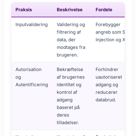
Praksis
Beskrivelse
Fordele
Inputvalidering
Validering og
Forebygger
filtrering af
angreb som SQL
data, der
Injection og XSS.
modtages fra
brugeren.
Autorisation
Bekræftelse
Forhindrer
og
af brugernes
uautoriseret
Autentificering
identitet og
adgang og
kontrol af
reducerer
adgang
databrud.
baseret på
deres
tilladelser.