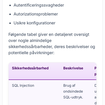
Autentificeringssvagheder
Autorizationsproblemer
Usikre konfigurationer
Følgende tabel giver en detaljeret oversigt
over nogle almindelige
sikkerhedssårbarheder, deres beskrivelser og
potentielle påvirkninger:
Sikkerhedssårbarhed
Beskrivelse
Potent
påvir
SQL Injection
Brug af
Datab
ondsindede
uautor
SQL-udtryk.
adgan
datata