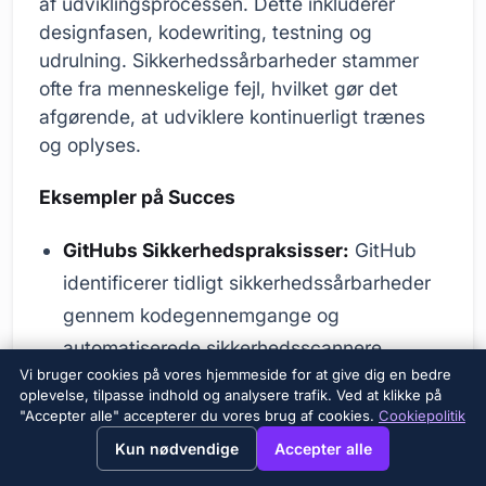
af udviklingsprocessen. Dette inkluderer
designfasen, kodewriting, testning og
udrulning. Sikkerhedssårbarheder stammer
ofte fra menneskelige fejl, hvilket gør det
afgørende, at udviklere kontinuerligt trænes
og oplyses.
Eksempler på Succes
GitHubs Sikkerhedspraksisser:
GitHub
identificerer tidligt sikkerhedssårbarheder
gennem kodegennemgange og
automatiserede sikkerhedsscannere.
Vi bruger cookies på vores hjemmeside for at give dig en bedre
Googles Sikkerhedsorienterede
oplevelse, tilpasse indhold og analysere trafik. Ved at klikke på
"Accepter alle" accepterer du vores brug af cookies.
Cookiepolitik
Udviklingsproces:
Google overholder
→
×
View this page in English?
Kun nødvendige
Accepter alle
sikkerhedsstandarder i alle sine projekter