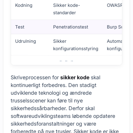
Kodning
Sikker kode-
OWASP, CE
standarder
Test
Penetrationstest
Burp Suite
Udrulning
Sikker
Automatise
konfigurationsstyring
konfigurati
Sikker Kodes Rolle i Udviklingsprocessen
Skriveprocessen for
sikker kode
skal
kontinuerligt forbedres. Den stadigt
udviklende teknologi og ændrede
trusselsscener kan føre til nye
sikkerhedssårbarheder. Derfor skal
softwareudviklingsteams løbende opdatere
sikkerhedsforanstaltninger og være
forberedte på nye trusler. Sikker kode er ikke