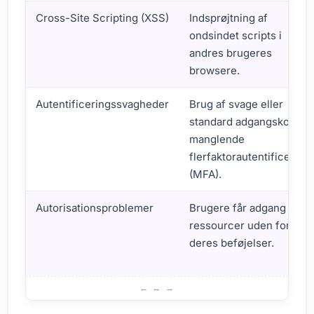
Cross-Site Scripting (XSS)
Indsprøjtning af
ondsindet scripts i
andres brugeres
browsere.
Autentificeringssvagheder
Brug af svage eller
standard adgangskoder,
manglende
flerfaktorautentificering
(MFA).
Autorisationsproblemer
Brugere får adgang til
ressourcer uden for
deres beføjelser.
Grundlæggende Principper for Sikker Kode-skrivning