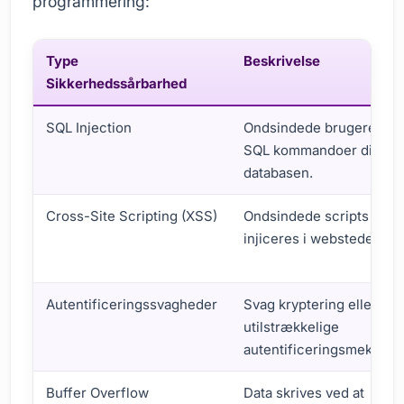
programmering:
Type
Beskrivelse
Sikkerhedssårbarhed
SQL Injection
Ondsindede brugere sen
SQL kommandoer direkte 
databasen.
Cross-Site Scripting (XSS)
Ondsindede scripts
injiceres i websteder.
Autentificeringssvagheder
Svag kryptering eller
utilstrækkelige
autentificeringsmekanis
Buffer Overflow
Data skrives ved at