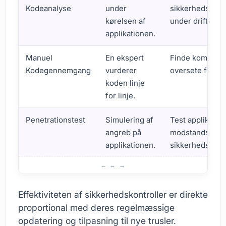
Kodeanalyse
under
sikkerhedssårb
kørelsen af
under drift.
applikationen.
Manuel
En ekspert
Finde komplek
Kodegennemgang
vurderer
oversete fejl.
koden linje
for linje.
Penetrationstest
Simulering af
Test applikatio
angreb på
modstandskraf
applikationen.
sikkerhedstrusl
Sikkerhedskontroller, der skal Implementeres af Udvikler
Effektiviteten af sikkerhedskontroller er direkte
proportional med deres regelmæssige
opdatering og tilpasning til nye trusler.