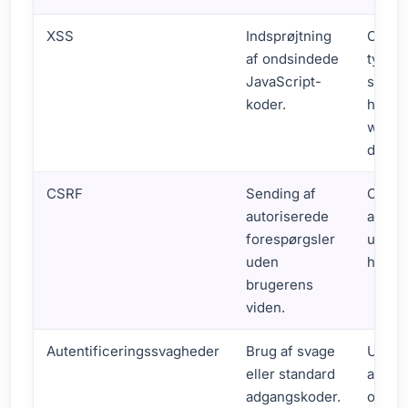
XSS
Indsprøjtning
Cooki
af ondsindede
tyveri,
JavaScript-
sessi
koder.
hijack
webst
defac
CSRF
Sending af
Overt
autoriserede
af kont
forespørgsler
uauto
uden
handli
brugerens
viden.
Autentificeringssvagheder
Brug af svage
Uautor
eller standard
adgan
adgangskoder.
overt