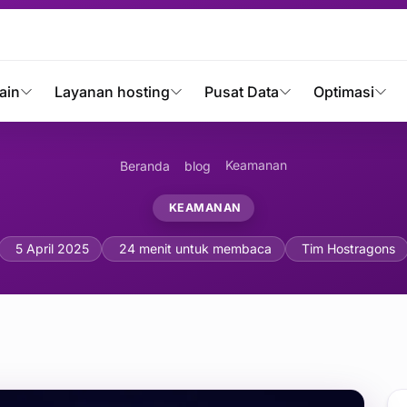
ain
Layanan hosting
Pusat Data
Optimasi
Keamanan
Beranda
blog
KEAMANAN
n Penyimpanan Cloud: Pa
5 April 2025
24 menit untuk membaca
Tim Hostragons