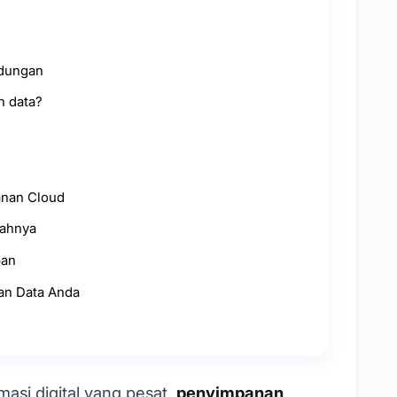
ndungan
n data?
nan Cloud
ahnya
pan
an Data Anda
masi digital yang pesat,
penyimpanan