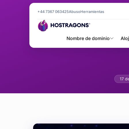
+44 7367 063425
Abuso
Herramientas
Nombre de dominio
Alo
Patrone
17 d