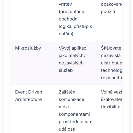
vrstev
opakované
(prezentace,
použití
obchodní
logika, přístup k
datům)
Mikroslužby
Vývoj aplikací
Škálovatelnost
jako malých,
nezávislá
nezávislých
distribuce,
služeb
technologická
rozmanitost
Event Driven
Zajištění
Volná vazba,
Architecture
komunikace
škálovatelnost,
mezi
flexibilita
komponentami
prostřednictvím
událostí