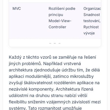
MVC
Rozlišení podle
Organizace,
principu
Snadnost
Model-View-
testování,
Controller
Rychlost
vývoje
Další vzory softwarové architektury: Srovnání
Každý z těchto vzorů se zaměřuje na řešení
jiných problémů. Například vrstvená
architektura zjednodušuje údržbu tím, že dělá
aplikaci modulárnější, zatímco mikroslužby
zvyšují škálovatelnost rozdělením aplikace na
nezávislé komponenty. Architektura řízená
událostmi na druhou stranu nabízí větší
flexibilitu snížením vzájemných závislostí mezi
systémy. Tato rozmanitost umožňuje