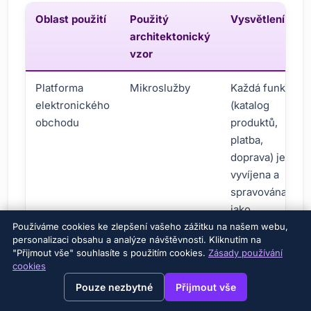
Oblast použití
Použitý
Vysvětlení
architektonický
vzor
Platforma
Mikroslužby
Každá funkce
elektronického
(katalog
obchodu
produktů,
platba,
doprava) je
vyvíjena a
spravována
jako
samostatná
Používáme cookies ke zlepšení vašeho zážitku na našem webu,
personalizaci obsahu a analýze návštěvnosti. Kliknutím na
služba. To
"Přijmout vše" souhlasíte s použitím cookies.
Zásady používání
usnadňuje
cookies
→
škálovatelnost
×
View this page in English?
Pouze nezbytné
Přijmout vše
a nezávislý