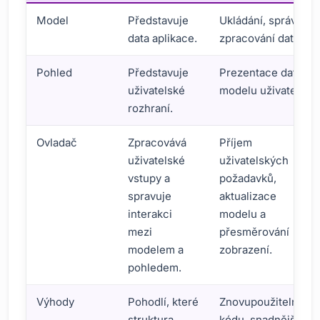
Model
Představuje
Ukládání, správa a
data aplikace.
zpracování dat.
Pohled
Představuje
Prezentace dat v
uživatelské
modelu uživateli.
rozhraní.
Ovladač
Zpracovává
Příjem
uživatelské
uživatelských
vstupy a
požadavků,
spravuje
aktualizace
interakci
modelu a
mezi
přesměrování
modelem a
zobrazení.
pohledem.
Výhody
Pohodlí, které
Znovupoužitelnost
struktura
kódu, snadnější