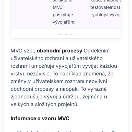
MVC
testovatelnost a
poskytuje
rychlejší vývoj.
vývojářům.
Vzor MVC: Klíčové vlastnosti a výhody
MVC vzor,
obchodní procesy
Oddělením
uživatelského rozhraní a uživatelského
rozhraní umožňuje vývojářům vyvíjet každou
vrstvu nezávisle. To například znamená, že
změny v uživatelském rozhraní neovlivní
obchodní procesy a naopak. To výrazně
zjednodušuje vývoj a údržbu, zejména u
velkých a složitých projektů.
Informace o vzoru MVC