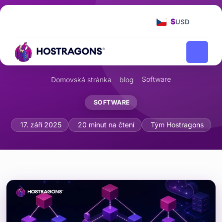
$
USD
Software
Domovská stránka
blog
SOFTWARE
Vzory softwarové architektury: MVC, 
17. září 2025
20 minut na čtení
Tým Hostragons