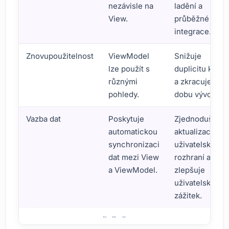
nezávisle na
ladění a
View.
průběžné
integrace.
Znovupoužitelnost
ViewModel
Snižuje
lze použít s
duplicitu kódu
různými
a zkracuje
pohledy.
dobu vývoje.
Vazba dat
Poskytuje
Zjednodušuje
automatickou
aktualizace
synchronizaci
uživatelského
dat mezi View
rozhraní a
a ViewModel.
zlepšuje
uživatelský
zážitek.
Vzor MVVM: Funkce a scénáře použití