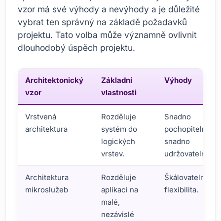
vzor má své výhody a nevýhody a je důležité
vybrat ten správný na základě požadavků
projektu. Tato volba může významně ovlivnit
dlouhodobý úspěch projektu.
Architektonický
Základní
Výhody
vzor
vlastnosti
Vrstvená
Rozděluje
Snadno
architektura
systém do
pochopitelné,
logických
snadno
vrstev.
udržovatelné.
Architektura
Rozděluje
Škálovatelnost,
mikroslužeb
aplikaci na
flexibilita.
malé,
nezávislé