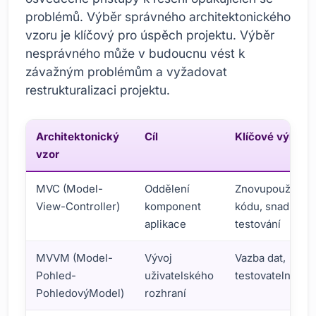
problémů. Výběr správného architektonického
vzoru je klíčový pro úspěch projektu. Výběr
nesprávného může v budoucnu vést k
závažným problémům a vyžadovat
restrukturalizaci projektu.
Architektonický
Cíl
Klíčové výhody
vzor
MVC (Model-
Oddělení
Znovupoužiteln
View-Controller)
komponent
kódu, snadné
aplikace
testování
MVVM (Model-
Vývoj
Vazba dat,
Pohled-
uživatelského
testovatelnost
PohledovýModel)
rozhraní