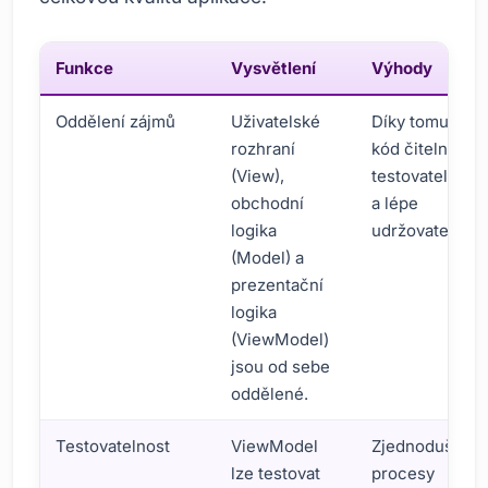
Funkce
Vysvětlení
Výhody
Oddělení zájmů
Uživatelské
Díky tomu je
rozhraní
kód čitelnější,
(View),
testovatelnější
obchodní
a lépe
logika
udržovatelný.
(Model) a
prezentační
logika
(ViewModel)
jsou od sebe
oddělené.
Testovatelnost
ViewModel
Zjednodušuje
lze testovat
procesy