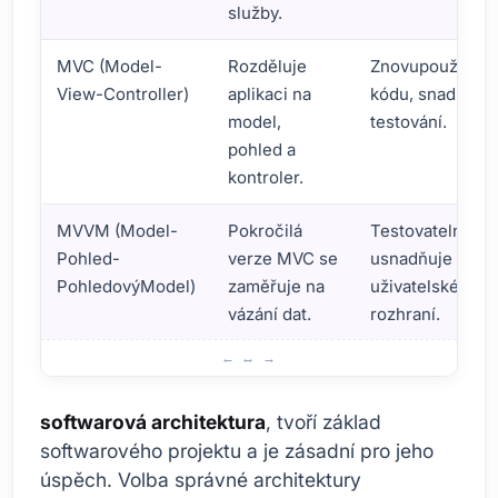
služby.
MVC (Model-
Rozděluje
Znovupoužiteln
View-Controller)
aplikaci na
kódu, snadné
model,
testování.
pohled a
kontroler.
MVVM (Model-
Pokročilá
Testovatelnost
Pohled-
verze MVC se
usnadňuje vývo
PohledovýModel)
zaměřuje na
uživatelského
vázání dat.
rozhraní.
Co je softwarová architektura? Pohled na základní koncep
softwarová architektura
, tvoří základ
softwarového projektu a je zásadní pro jeho
úspěch. Volba správné architektury