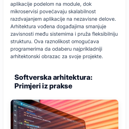
aplikacije podelom na module, dok
mikroservisi povećavaju skalabilnost
razdvajanjem aplikacije na nezavisne delove.
Arhitektura vođena događajima smanjuje
zavisnosti među sistemima i pruža fleksibilniju
strukturu. Ova raznolikost omogućava
programerima da odaberu najprikladniji
arhitektonski obrazac za svoje projekte.
Softverska arhitektura:
Primjeri iz prakse