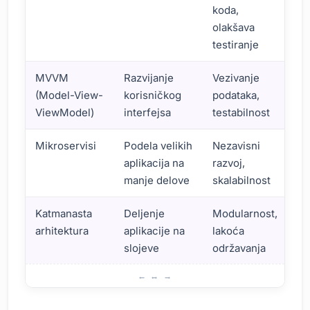
koda,
olakšava
testiranje
MVVM
Razvijanje
Vezivanje
(Model-View-
korisničkog
podataka,
ViewModel)
interfejsa
testabilnost
Mikroservisi
Podela velikih
Nezavisni
aplikacija na
razvoj,
manje delove
skalabilnost
Katmanasta
Deljenje
Modularnost,
arhitektura
aplikacije na
lakoća
slojeve
održavanja
Obrasci softverske arhitekture: Zašto su važni?