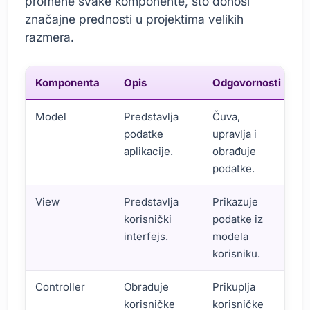
promene svake komponente, što donosi
značajne prednosti u projektima velikih
razmera.
Komponenta
Opis
Odgovornosti
Model
Predstavlja
Čuva,
podatke
upravlja i
aplikacije.
obrađuje
podatke.
View
Predstavlja
Prikazuje
korisnički
podatke iz
interfejs.
modela
korisniku.
Controller
Obrađuje
Prikuplja
korisničke
korisničke