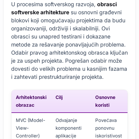
U procesima softverskog razvoja,
obrasci
softverske arhitekture
su osnovni građevni
blokovi koji omogućavaju projektima da budu
organizovaniji, održiviji i skalabilniji. Ovi
obrasci su unapred testirani i dokazane
metode za rešavanje ponavljajućih problema.
Odabir pravog arhitektonskog obrasca ključan
je za uspeh projekta. Pogrešan odabir može
dovesti do velikih problema u kasnijim fazama
i zahtevati prestrukturiranje projekta.
Arhitektonski
Cilj
Osnovne
obrazac
koristi
MVC (Model-
Odvajanje
Povećava
View-
komponenti
ponovnu
Controller)
aplikacije
iskoristivost