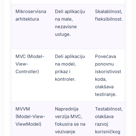
Mikroservisna
Deli aplikaciju
Skalabilnost,
arhitektura
na male,
fleksibilnost.
nezavisne
usluge.
MVC (Model-
Deli aplikaciju
Povećava
View-
na model,
ponovnu
Controller)
prikaz i
iskoristivost
kontroler.
koda,
olakšava
testiranje.
MVVM
Naprednija
Testabilnost,
(Model-View-
verzija MVC,
olakšava
ViewModel)
fokusira se na
razvoj
vezivanje
korisničkog