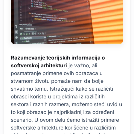
Razumevanje teorijskih informacija o
softverskoj arhitekturi
je važno, ali
posmatranje primene ovih obrazaca u
stvarnom životu pomaže nam da bolje
shvatimo temu. Istražujući kako se različiti
obrasci koriste u projektima iz različitih
sektora i raznih razmera, možemo steći uvid u
to koji obrazac je najprikladniji za određeni
scenario. U ovom delu ćemo istražiti primere
softverske arhitekture korišćene u različitim