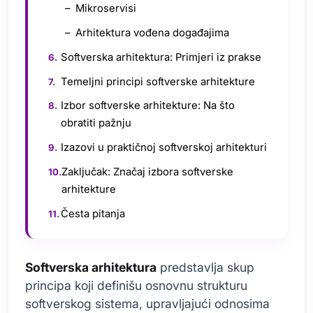
Mikroservisi
Arhitektura vođena događajima
Softverska arhitektura: Primjeri iz prakse
Temeljni principi softverske arhitekture
Izbor softverske arhitekture: Na što
obratiti pažnju
Izazovi u praktičnoj softverskoj arhitekturi
Zaključak: Značaj izbora softverske
arhitekture
Česta pitanja
Softverska arhitektura
predstavlja skup
principa koji definišu osnovnu strukturu
softverskog sistema, upravljajući odnosima