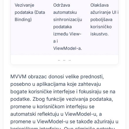
Vezivanje
Održava
Olakšava
podataka (Data
automatsku
ažuriranje UI i
Binding)
sinhronizaciju
poboljšava
podataka
korisničko
između View-
iskustvo.
a i
ViewModel-a.
MVVM obrazac: Karakteristike i korišćenje
MVVM obrazac donosi velike prednosti,
posebno u aplikacijama koje zahtevaju
bogate korisničke interfejse i fokusiraju se na
podatke. Zbog funkcije vezivanja podataka,
promene u korisničkom interfejsu se
automatski reflektuju u ViewModel-u, a
promene u ViewModel-u se takođe ažuriraju u
korisničkom interfejsu. Ovo eliminiše potrebu