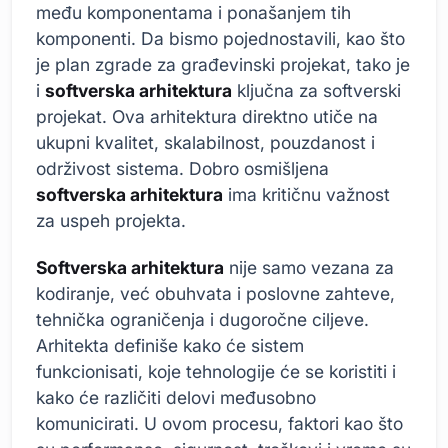
među komponentama i ponašanjem tih
komponenti. Da bismo pojednostavili, kao što
je plan zgrade za građevinski projekat, tako je
i
softverska arhitektura
ključna za softverski
projekat. Ova arhitektura direktno utiče na
ukupni kvalitet, skalabilnost, pouzdanost i
održivost sistema. Dobro osmišljena
softverska arhitektura
ima kritičnu važnost
za uspeh projekta.
Softverska arhitektura
nije samo vezana za
kodiranje, već obuhvata i poslovne zahteve,
tehnička ograničenja i dugoročne ciljeve.
Arhitekta definiše kako će sistem
funkcionisati, koje tehnologije će se koristiti i
kako će različiti delovi međusobno
komunicirati. U ovom procesu, faktori kao što