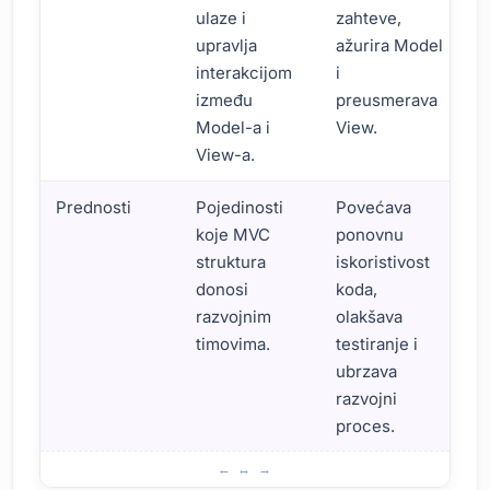
ulaze i
zahteve,
upravlja
ažurira Model
interakcijom
i
između
preusmerava
Model-a i
View.
View-a.
Prednosti
Pojedinosti
Povećava
koje MVC
ponovnu
struktura
iskoristivost
donosi
koda,
razvojnim
olakšava
timovima.
testiranje i
ubrzava
razvojni
proces.
MVC obrazac: Osnovne karakteristike i prednosti