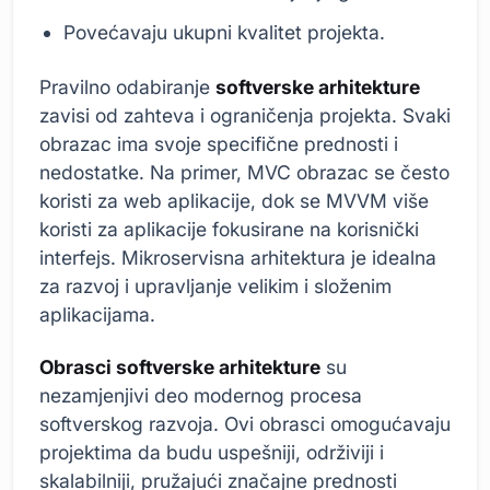
Povećavaju ukupni kvalitet projekta.
Pravilno odabiranje
softverske arhitekture
zavisi od zahteva i ograničenja projekta. Svaki
obrazac ima svoje specifične prednosti i
nedostatke. Na primer, MVC obrazac se često
koristi za web aplikacije, dok se MVVM više
koristi za aplikacije fokusirane na korisnički
interfejs. Mikroservisna arhitektura je idealna
za razvoj i upravljanje velikim i složenim
aplikacijama.
Obrasci softverske arhitekture
su
nezamjenjivi deo modernog procesa
softverskog razvoja. Ovi obrasci omogućavaju
projektima da budu uspešniji, održiviji i
skalabilniji, pružajući značajne prednosti