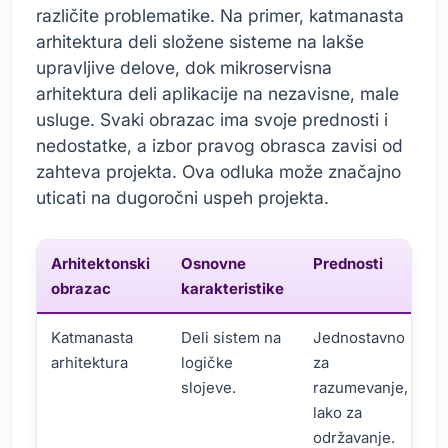
različite problematike. Na primer, katmanasta
arhitektura deli složene sisteme na lakše
upravljive delove, dok mikroservisna
arhitektura deli aplikacije na nezavisne, male
usluge. Svaki obrazac ima svoje prednosti i
nedostatke, a izbor pravog obrasca zavisi od
zahteva projekta. Ova odluka može značajno
uticati na dugoročni uspeh projekta.
Arhitektonski
Osnovne
Prednosti
obrazac
karakteristike
Katmanasta
Deli sistem na
Jednostavno
arhitektura
logičke
za
slojeve.
razumevanje,
lako za
održavanje.