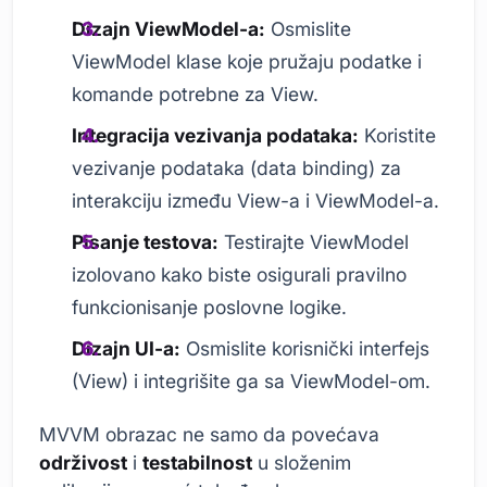
Dizajn ViewModel-a:
Osmislite
ViewModel klase koje pružaju podatke i
komande potrebne za View.
Integracija vezivanja podataka:
Koristite
vezivanje podataka (data binding) za
interakciju između View-a i ViewModel-a.
Pisanje testova:
Testirajte ViewModel
izolovano kako biste osigurali pravilno
funkcionisanje poslovne logike.
Dizajn UI-a:
Osmislite korisnički interfejs
(View) i integrišite ga sa ViewModel-om.
MVVM obrazac ne samo da povećava
održivost
i
testabilnost
u složenim