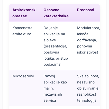
Arhitektonski
Osnovne
Prednosti
obrazac
karakteristike
Katmanasta
Deljenje
Modularnost,
arhitektura
aplikacije na
lakoća
slojeve
održavanja,
(prezentacija,
ponovna
poslovna
iskoristivost
logika, pristup
podacima)
Mikroservisi
Razvoj
Skalabilnost,
aplikacije kao
nezavisno
malih,
objavljivanje,
nezavisnih
raznolikost
servisa
tehnologija