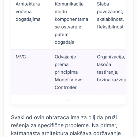
Arhitektura
Komunikacija
Slaba
vođena
među
povezanost,
događajima
komponentama
skalabilnost,
se ostvaruje
fleksibilnost
putem
događaja
MVC
Odvajanje
Organizacija,
prema
lakoća
principima
testiranja,
Model-View-
brzina razvoja
Controller
Ostali softverski obrasci: Kompaktna analiza
Svaki od ovih obrazaca ima za cilj da pruži
rešenja za specifične probleme. Na primer,
katmanasta arhitektura olakšava održavanje