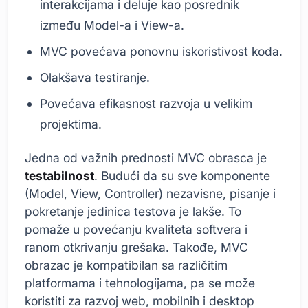
interakcijama i deluje kao posrednik
između Model-a i View-a.
MVC povećava ponovnu iskoristivost koda.
Olakšava testiranje.
Povećava efikasnost razvoja u velikim
projektima.
Jedna od važnih prednosti MVC obrasca je
testabilnost
. Budući da su sve komponente
(Model, View, Controller) nezavisne, pisanje i
pokretanje jedinica testova je lakše. To
pomaže u povećanju kvaliteta softvera i
ranom otkrivanju grešaka. Takođe, MVC
obrazac je kompatibilan sa različitim
platformama i tehnologijama, pa se može
koristiti za razvoj web, mobilnih i desktop