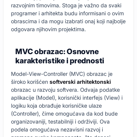
razvojnim timovima. Stoga je važno da svaki
programer i arhitekta budu informisani o ovim
obrascima i da mogu izabrati onaj koji najbolje
odgovara njihovim projektima.
MVC obrazac: Osnovne
karakteristike i prednosti
Model-View-Controller (MVC) obrazac je
široko korišćen
softverski arhitektonski
obrazac u razvoju softvera. Odvaja podatke
aplikacije (Model), korisnički interfejs (View) i
logiku koja obrađuje korisničke ulaze
(Controller), čime omogućava da kod bude
organizovaniji, testabilniji i održiviji. Ova
podela omogućava nezavisni razvoj i