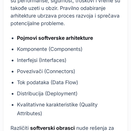
su performanse, sigurnost, troškovi i vreme su
takođe uzeti u obzir. Pravilno odabiranje
arhitekture ubrzava proces razvoja i sprečava
potencijalne probleme.
Pojmovi softverske arhitekture
Komponente (Components)
Interfejsi (Interfaces)
Povezivači (Connectors)
Tok podataka (Data Flow)
Distribucija (Deployment)
Kvalitativne karakteristike (Quality
Attributes)
Različiti
softverski obrasci
nude rešenja za