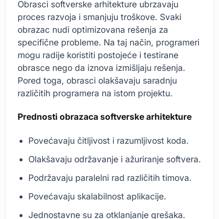
Obrasci softverske arhitekture ubrzavaju
proces razvoja i smanjuju troškove. Svaki
obrazac nudi optimizovana rešenja za
specifične probleme. Na taj način, programeri
mogu radije koristiti postojeće i testirane
obrasce nego da iznova izmišljaju rešenja.
Pored toga, obrasci olakšavaju saradnju
različitih programera na istom projektu.
Prednosti obrazaca softverske arhitekture
Povećavaju čitljivost i razumljivost koda.
Olakšavaju održavanje i ažuriranje softvera.
Podržavaju paralelni rad različitih timova.
Povećavaju skalabilnost aplikacije.
Jednostavne su za otklanjanje grešaka.