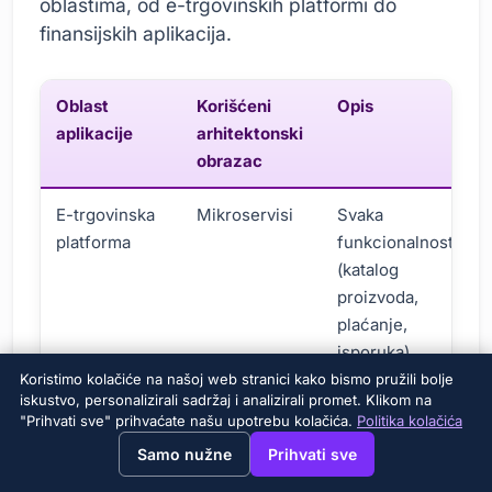
oblastima, od e-trgovinskih platformi do
finansijskih aplikacija.
Oblast
Korišćeni
Opis
aplikacije
arhitektonski
obrazac
E-trgovinska
Mikroservisi
Svaka
platforma
funkcionalnost
(katalog
proizvoda,
plaćanje,
isporuka)
razvija se i
Koristimo kolačiće na našoj web stranici kako bismo pružili bolje
iskustvo, personalizirali sadržaj i analizirali promet. Klikom na
upravlja kao
"Prihvati sve" prihvaćate našu upotrebu kolačića.
Politika kolačića
poseban
→
×
View this page in English?
Samo nužne
Prihvati sve
servis. Ovo
olakšava