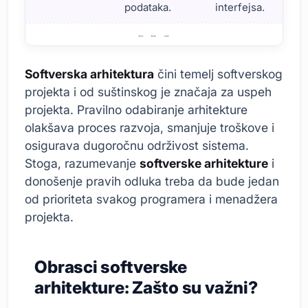
podataka.
interfejsa.
Šta je softverska arhitektura? Kratak pregled osnovnih po
Softverska arhitektura
čini temelj softverskog
projekta i od suštinskog je značaja za uspeh
projekta. Pravilno odabiranje arhitekture
olakšava proces razvoja, smanjuje troškove i
osigurava dugoročnu održivost sistema.
Stoga, razumevanje
softverske arhitekture
i
donošenje pravih odluka treba da bude jedan
od prioriteta svakog programera i menadžera
projekta.
Obrasci softverske
arhitekture: Zašto su važni?