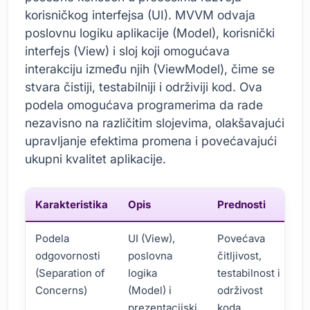
korisničkog interfejsa (UI). MVVM odvaja
poslovnu logiku aplikacije (Model), korisnički
interfejs (View) i sloj koji omogućava
interakciju između njih (ViewModel), čime se
stvara čistiji, testabilniji i održiviji kod. Ova
podela omogućava programerima da rade
nezavisno na različitim slojevima, olakšavajući
upravljanje efektima promena i povećavajući
ukupni kvalitet aplikacije.
Karakteristika
Opis
Prednosti
Podela
UI (View),
Povećava
odgovornosti
poslovna
čitljivost,
(Separation of
logika
testabilnost i
Concerns)
(Model) i
održivost
prezentacijski
koda.