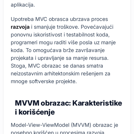
aplikacija.
Upotreba MVC obrasca ubrzava proces
razvoja
i smanjuje troškove. Povećavajući
ponovnu iskoristivost i testabilnost koda,
programeri mogu raditi više posla uz manje
koda. To omogućava brže završavanje
projekata i upravljanje sa manje resursa.
Stoga, MVC obrazac se danas smatra
neizostavnim arhitektonskim rešenjem za
mnoge softverske projekte.
MVVM obrazac: Karakteristike
i korišćenje
Model-View-ViewModel (MVVM) obrazac je
posebno korišćen u procesima razvoja