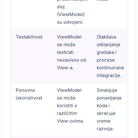
sloj
(ViewModel)
su odvojeni.
Testabilnost
ViewModel
Olakšava
se može
otklanjanje
testirati
grešaka i
nezavisno od
procese
View-a.
kontinuirane
integracije.
Ponovna
ViewModel
Smanjuje
iskoristivost
se može
ponavljanje
koristiti s
koda i
različitim
skraćuje
View-ovima.
vreme
razvoja.