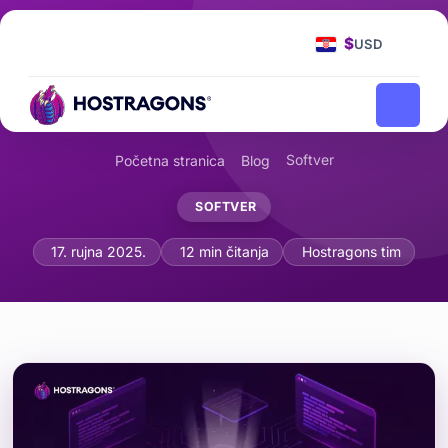
$
USD
Softver
Početna stranica
Blog
SOFTVER
Obrasci softverske arhitekture: MVC,
17. rujna 2025.
12 min čitanja
Hostragons tim