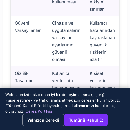
kullanılması
etkisini
sınırlar
Güvenli
Cihazın ve
Kullanıcı
Varsayılanlar
uygulamaların
hatalarından
varsayılan
kaynaklanan
ayarlarının
güvenlik
güvenli
risklerini
olması
azaltır
Gizlilik
Kullanıcı
Kişisel
Tasarımı
verilerinin
verilerin
toplanması ve
korunmasını
işlenmesi
sağlar
Web sitemizde size daha iyi bir deneyim sunmak, içeriği
kişiselleştirmek ve trafiği analiz etmek için çerezler kullanıyoruz.
süreçlerinde
"Tümünü Kabul Et"e tıklayarak çerez kullanımımızı kabul etmiş
gizliliğin ön
olursunuz.
Çerez Politikası
→
×
planda
View this page in English?
Yalnızca Gerekli
Tümünü Kabul Et
tutulması