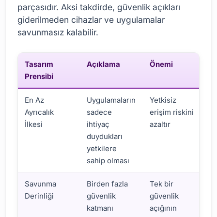
parçasıdır. Aksi takdirde, güvenlik açıkları
giderilmeden cihazlar ve uygulamalar
savunmasız kalabilir.
Tasarım
Açıklama
Önemi
Prensibi
En Az
Uygulamaların
Yetkisiz
Ayrıcalık
sadece
erişim riskini
İlkesi
ihtiyaç
azaltır
duydukları
yetkilere
sahip olması
Savunma
Birden fazla
Tek bir
Derinliği
güvenlik
güvenlik
katmanı
açığının