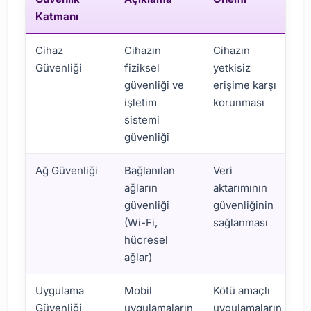
Katmanı
Cihaz
Cihazın
Cihazın
Güvenliği
fiziksel
yetkisiz
güvenliği ve
erişime karşı
işletim
korunması
sistemi
güvenliği
Ağ Güvenliği
Bağlanılan
Veri
ağların
aktarımının
güvenliği
güvenliğinin
(Wi-Fi,
sağlanması
hücresel
ağlar)
Uygulama
Mobil
Kötü amaçlı
Güvenliği
uygulamaların
uygulamaların