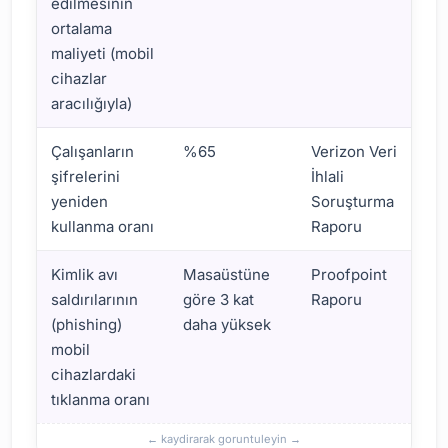
edilmesinin
ortalama
maliyeti (mobil
cihazlar
aracılığıyla)
Çalışanların
%65
Verizon Veri
şifrelerini
İhlali
yeniden
Soruşturma
kullanma oranı
Raporu
Kimlik avı
Masaüstüne
Proofpoint
saldırılarının
göre 3 kat
Raporu
(phishing)
daha yüksek
mobil
cihazlardaki
tıklanma oranı