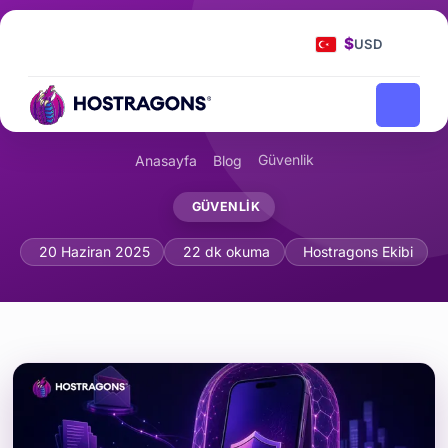
$
USD
Güvenlik
Anasayfa
Blog
GÜVENLIK
Mobil Cihaz Güvenliği: İş Cihazlarını
20 Haziran 2025
22 dk okuma
Hostragons Ekibi