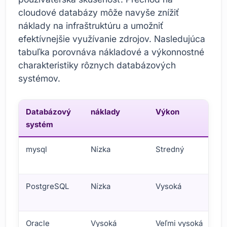
cloudové databázy môže navyše znížiť
náklady na infraštruktúru a umožniť
efektívnejšie využívanie zdrojov. Nasledujúca
tabuľka porovnáva nákladové a výkonnostné
charakteristiky rôznych databázových
systémov.
Databázový
náklady
Výkon
Š
systém
mysql
Nízka
Stredný
H
š
PostgreSQL
Nízka
Vysoká
H
š
Oracle
Vysoká
Veľmi vysoká
H