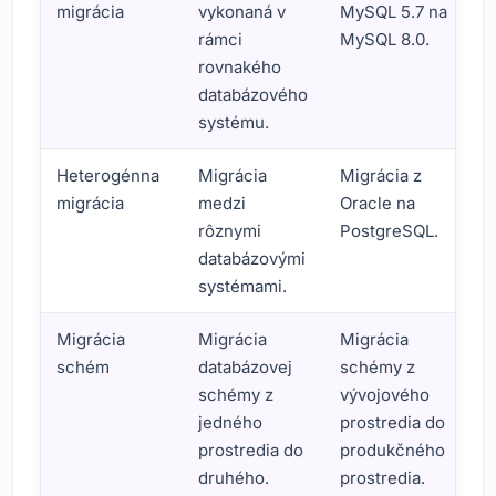
migrácia
vykonaná v
MySQL 5.7 na
rámci
MySQL 8.0.
rovnakého
databázového
systému.
Heterogénna
Migrácia
Migrácia z
migrácia
medzi
Oracle na
rôznymi
PostgreSQL.
databázovými
systémami.
Migrácia
Migrácia
Migrácia
schém
databázovej
schémy z
schémy z
vývojového
jedného
prostredia do
prostredia do
produkčného
druhého.
prostredia.