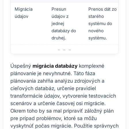
Migrácia
Presun
Prenos dát zo
údajov
údajov z
starého
jednej
systému do
databázy do
nového
druhej.
systému.
Čo je migrácia databázy? Základné informácie
Úspešný
migrácia databázy
komplexné
plánovanie je nevyhnutné. Táto fáza
plánovania zahŕňa analýzu zdrojových a
cieľových databáz, určenie pravidiel
transformácie údajov, vytvorenie testovacích
scenárov a určenie časovej osi migrácie.
Okrem toho by sa mal pripraviť záložný plán
pre prípad problémov, ktoré sa môžu
vyskytnúť počas migrácie. Použitie správnych