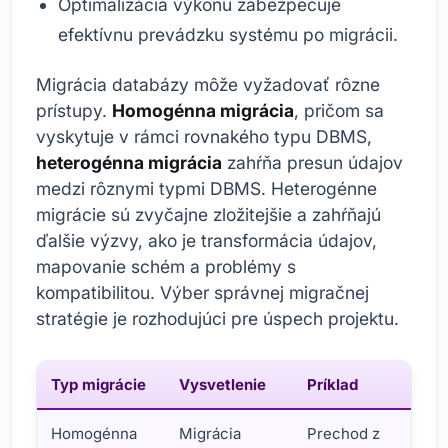
Optimalizácia výkonu zabezpečuje
efektívnu prevádzku systému po migrácii.
Migrácia databázy môže vyžadovať rôzne
prístupy.
Homogénna migrácia
, pričom sa
vyskytuje v rámci rovnakého typu DBMS,
heterogénna migrácia
zahŕňa presun údajov
medzi rôznymi typmi DBMS. Heterogénne
migrácie sú zvyčajne zložitejšie a zahŕňajú
ďalšie výzvy, ako je transformácia údajov,
mapovanie schém a problémy s
kompatibilitou. Výber správnej migračnej
stratégie je rozhodujúci pre úspech projektu.
Typ migrácie
Vysvetlenie
Príklad
Homogénna
Migrácia
Prechod z