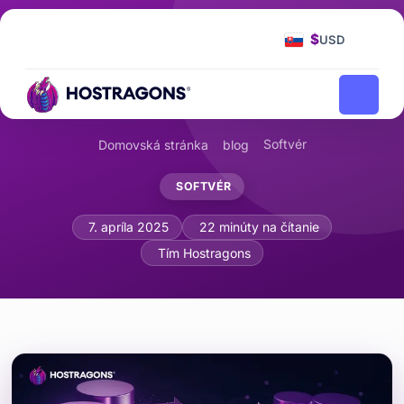
$
USD
Softvér
Domovská stránka
blog
SOFTVÉR
Stratégie migrácie databáz a automat
7. apríla 2025
22 minúty na čítanie
Tím Hostragons