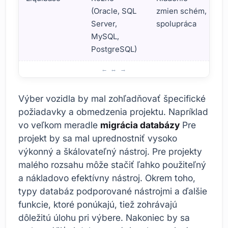
(Oracle, SQL
zmien schém,
Server,
spolupráca
MySQL,
PostgreSQL)
Nástroje potrebné na migráciu databázy
Výber vozidla by mal zohľadňovať špecifické
požiadavky a obmedzenia projektu. Napríklad
vo veľkom meradle
migrácia databázy
Pre
projekt by sa mal uprednostniť vysoko
výkonný a škálovateľný nástroj. Pre projekty
malého rozsahu môže stačiť ľahko použiteľný
a nákladovo efektívny nástroj. Okrem toho,
typy databáz podporované nástrojmi a ďalšie
funkcie, ktoré ponúkajú, tiež zohrávajú
dôležitú úlohu pri výbere. Nakoniec by sa