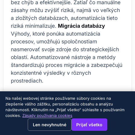
bez chýb a efektívnejšie. Zatiaľ čo manuálne
zásahy môžu zvýšiť riziká, najmä vo veľkých
a zložitých databázach, automatizácia tieto
riziká minimalizuje.
Migrácia databázy
Výhody, ktoré ponúka automatizácia
procesov, umožňujú spoločnostiam
nasmerovať svoje zdroje do strategickejších
oblastí. Automatizované nástroje a metódy
štandardizujú proces migrácie a zabezpečujú
konzistentné výsledky v rôznych
prostrediach.
Na našej webovej stránke používame súbory cookies na
Funkcia
Vysvetlenie
Poskytnuté
zlepšenie vášho zážitku, personalizáciu obsahu a analýzu
automatizácie
výhody
návštevnosti. Kliknutím na „Prijať všetko“ súhlasíte s používaním
cookies.
Zásady používania cookies
→
×
View this page in English?
Konverzia
Automatické
Odstráňte
Len nevyhnutné
Prijať všetko
schémy
prispôsobenie
problémy s