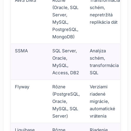
AWS DMS
Rôzne
Transformácia
(Oracle, SQL
schém,
Server,
nepretržitá
MySQL,
replikácia dát
PostgreSQL,
MongoDB)
SSMA
SQL Server,
Analýza
Oracle,
schém,
MySQL,
transformácia
Access, DB2
SQL
Flyway
Rôzne
Verziami
(PostgreSQL,
riadené
Oracle,
migrácie,
MySQL, SQL
automatické
Server)
vrátenia
Liquibase
Rôzne
Riadenie