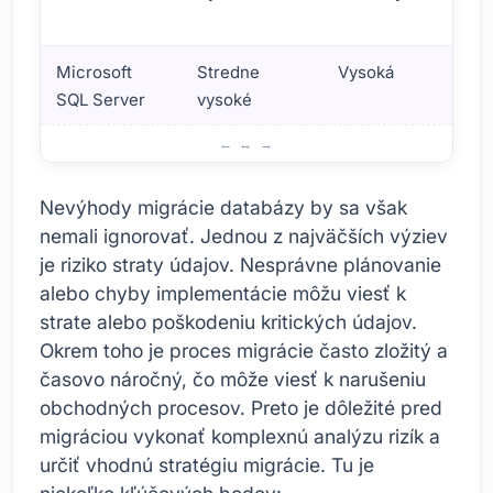
š
Microsoft
Stredne
Vysoká
H
SQL Server
vysoké
š
Výhody a nevýhody migrácie databáz
Nevýhody migrácie databázy by sa však
nemali ignorovať. Jednou z najväčších výziev
je riziko straty údajov. Nesprávne plánovanie
alebo chyby implementácie môžu viesť k
strate alebo poškodeniu kritických údajov.
Okrem toho je proces migrácie často zložitý a
časovo náročný, čo môže viesť k narušeniu
obchodných procesov. Preto je dôležité pred
migráciou vykonať komplexnú analýzu rizík a
určiť vhodnú stratégiu migrácie. Tu je