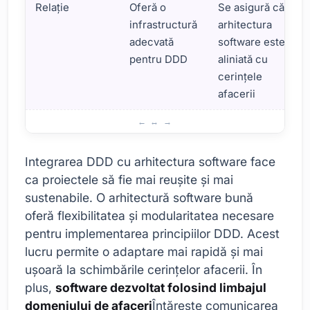
Relaţie
Oferă o
Se asigură că
infrastructură
arhitectura
adecvată
software este
pentru DDD
aliniată cu
cerințele
afacerii
Relația dintre arhitectura software și designul bazat pe d
Integrarea DDD cu arhitectura software face
ca proiectele să fie mai reușite și mai
sustenabile. O arhitectură software bună
oferă flexibilitatea și modularitatea necesare
pentru implementarea principiilor DDD. Acest
lucru permite o adaptare mai rapidă și mai
ușoară la schimbările cerințelor afacerii. În
plus,
software dezvoltat folosind limbajul
domeniului de afaceri
Întărește comunicarea