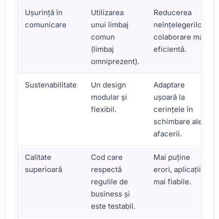
Ușurință în
Utilizarea
Reducerea
comunicare
unui limbaj
neînțelegerilor,
comun
colaborare mai
(limbaj
eficientă.
omniprezent).
Sustenabilitate
Un design
Adaptare
modular și
ușoară la
flexibil.
cerințele în
schimbare ale
afacerii.
Calitate
Cod care
Mai puține
superioară
respectă
erori, aplicații
regulile de
mai fiabile.
business și
este testabil.