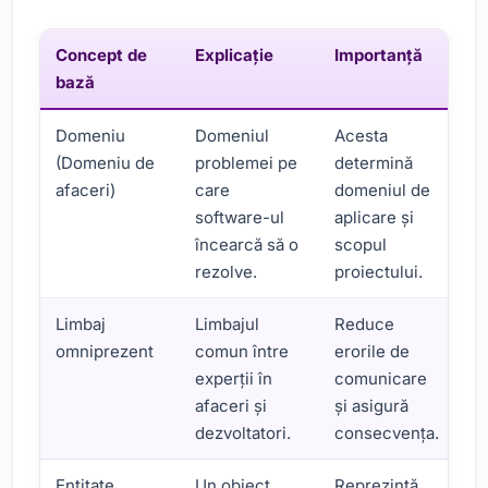
Concept de
Explicaţie
Importanţă
bază
Domeniu
Domeniul
Acesta
(Domeniu de
problemei pe
determină
afaceri)
care
domeniul de
software-ul
aplicare și
încearcă să o
scopul
rezolve.
proiectului.
Limbaj
Limbajul
Reduce
omniprezent
comun între
erorile de
experții în
comunicare
afaceri și
și asigură
dezvoltatori.
consecvența.
Entitate
Un obiect
Reprezintă