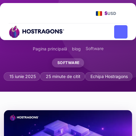
$
USD
Software
Pagina principală
blog
SOFTWARE
Design bazat pe domeniu (DDD) și arhi
15 iunie 2025
25 minute de citit
Echipa Hostragons