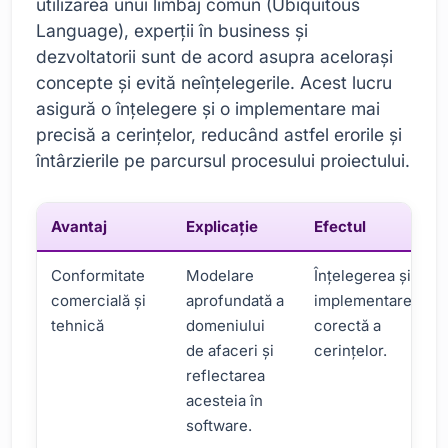
utilizarea unui limbaj comun (Ubiquitous
Language), experții în business și
dezvoltatorii sunt de acord asupra acelorași
concepte și evită neînțelegerile. Acest lucru
asigură o înțelegere și o implementare mai
precisă a cerințelor, reducând astfel erorile și
întârzierile pe parcursul procesului proiectului.
Avantaj
Explicaţie
Efectul
Conformitate
Modelare
Înțelegerea și
comercială și
aprofundată a
implementarea
tehnică
domeniului
corectă a
de afaceri și
cerințelor.
reflectarea
acesteia în
software.