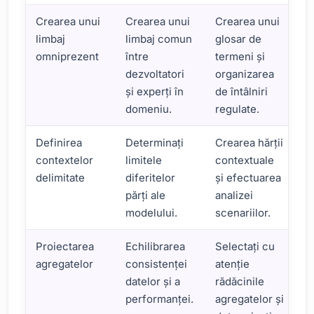
Crearea unui
Crearea unui
Crearea unui
limbaj
limbaj comun
glosar de
omniprezent
între
termeni și
dezvoltatori
organizarea
și experți în
de întâlniri
domeniu.
regulate.
Definirea
Determinați
Crearea hărții
contextelor
limitele
contextuale
delimitate
diferitelor
și efectuarea
părți ale
analizei
modelului.
scenariilor.
Proiectarea
Echilibrarea
Selectați cu
agregatelor
consistenței
atenție
datelor și a
rădăcinile
performanței.
agregatelor și