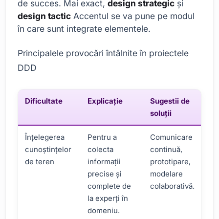
de succes. Mai exact,
design strategic
și
design tactic
Accentul se va pune pe modul
în care sunt integrate elementele.
Principalele provocări întâlnite în proiectele
DDD
Dificultate
Explicaţie
Sugestii de
soluții
Înțelegerea
Pentru a
Comunicare
cunoștințelor
colecta
continuă,
de teren
informații
prototipare,
precise și
modelare
complete de
colaborativă.
la experți în
domeniu.