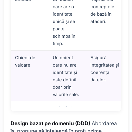
care are o
conceptele
identitate
de bază în
unică și se
afaceri.
poate
schimba în
timp.
Obiect de
Un obiect
Asigură
valoare
care nu are
integritatea și
identitate și
coerența
este definit
datelor.
doar prin
valorile sale.
Ce este designul bazat pe domeniu?
Design bazat pe domeniu (DDD)
Abordarea
își propune să înțeleagă în profunzime