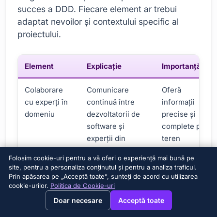
succes a DDD. Fiecare element ar trebui
adaptat nevoilor și contextului specific al
proiectului.
Element
Explicaţie
Importanţă
Colaborare
Comunicare
Oferă
cu experți în
continuă între
informații
domeniu
dezvoltatorii de
precise și
software și
complete pe
experții din
teren
domeniu
Folosim cookie-uri pentru a vă oferi o experiență mai bună pe
site, pentru a personaliza conținutul și pentru a analiza traficul.
Limbaj comun
Toate părțile
Previne
Prin apăsarea pe „Acceptă toate”, sunteți de acord cu utilizarea
(limbaj
interesate din
dezacordurile
cookie-urilor.
Politica de Cookie-uri
→
×
View this page in English?
omniprezent)
proiect folosesc
și
Doar necesare
Acceptă toate
aceeași
neînțelegerile