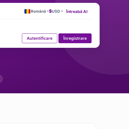
$
Română
USD
Întreabă AI
Autentificare
Înregistrare
ine Securitatea WordPress