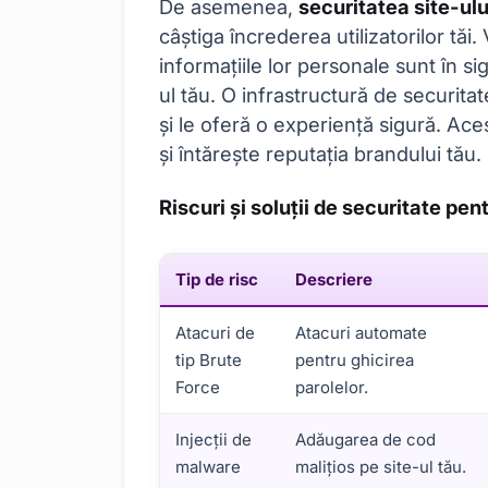
De asemenea,
securitatea site-ul
câștiga încrederea utilizatorilor tăi.
informațiile lor personale sunt în s
ul tău. O infrastructură de securitat
și le oferă o experiență sigură. Acest
și întărește reputația brandului tău.
Riscuri și soluții de securitate pe
Tip de risc
Descriere
Atacuri de
Atacuri automate
tip Brute
pentru ghicirea
Force
parolelor.
Injecții de
Adăugarea de cod
malware
malițios pe site-ul tău.