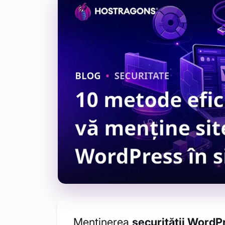
Menținerea
securității WordP