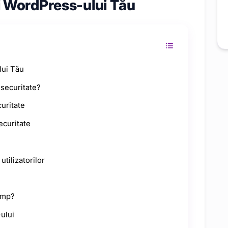
i WordPress-ului Tău
lui Tău
 securitate?
uritate
ecuritate
utilizatorilor
timp?
-ului