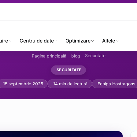
uire
Centru de date
Optimizare
Altele
Securitate
Pagina principală
blog
SECURITATE
ități Eficiente de a Menț
15 septembrie 2025
14 min de lectură
Echipa Hostragons