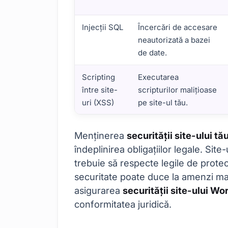
Injecții SQL
Încercări de accesare
neautorizată a bazei
de date.
Scripting
Executarea
între site-
scripturilor malițioase
uri (XSS)
pe site-ul tău.
Importanța Securității WordPress-ului Tău
Menținerea
securității site-ului t
îndeplinirea obligațiilor legale. Si
trebuie să respecte legile de prote
securitate poate duce la amenzi mari
asigurarea
securității site-ului W
conformitatea juridică.