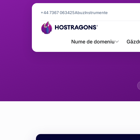
+44 7367 063425
Abuz
Instrumente
Nume de domeniu
Găzd
10 Modal