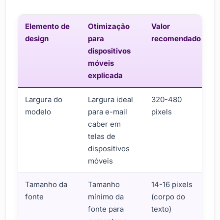
Elemento de
Otimização
Valor
design
para
recomendado
dispositivos
móveis
explicada
Largura do
Largura ideal
320-480
modelo
para e-mail
pixels
caber em
telas de
dispositivos
móveis
Tamanho da
Tamanho
14-16 pixels
fonte
mínimo da
(corpo do
fonte para
texto)