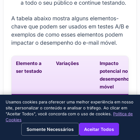
a todo o seu público e continue testando.
A tabela abaixo mostra alguns elementos-
chave que podem ser usados em testes A/B e
exemplos de como esses elementos podem
impactar o desempenho do e-mail móvel.
Elemento a
Variações
Impacto
ser testado
potencial no
desempenho
móvel
Assunto
Linhas de
Pode
Usamos cookies para oferecer uma melhor experiência em nosso
site, personalizar o conteúdo e analisar o tráfego. Ao clicar em
assunto
aumentar as
"Aceitar Todos", você concorda com o uso de cookies.
Política de
personalizadas,
taxas de
Cookies
etc. Linhas de
abertura.
→
×
View this page in English?
Somente Necessários
Aceitar Todos
assunto gerais