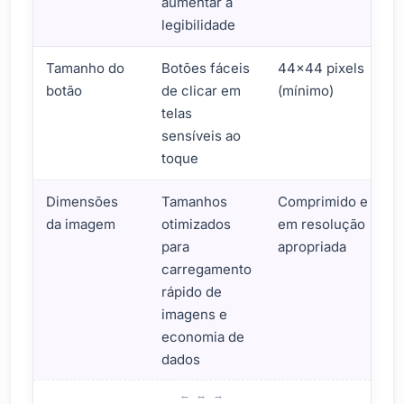
aumentar a
legibilidade
Tamanho do
Botões fáceis
44×44 pixels
botão
de clicar em
(mínimo)
telas
sensíveis ao
toque
Dimensões
Tamanhos
Comprimido e
da imagem
otimizados
em resolução
para
apropriada
carregamento
rápido de
imagens e
economia de
dados
Coisas a considerar no design de e-mail móvel