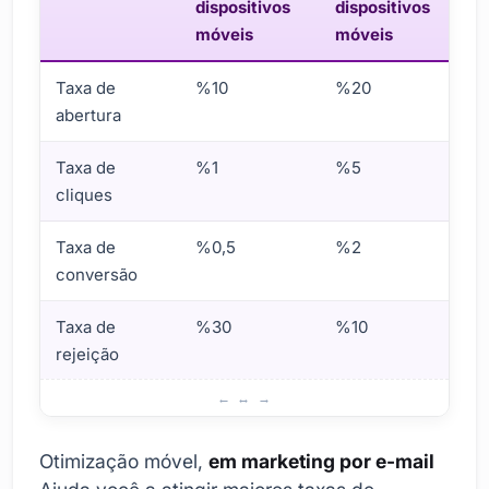
dispositivos
dispositivos
móveis
móveis
Taxa de
%10
%20
abertura
Taxa de
%1
%5
cliques
Taxa de
%0,5
%2
conversão
Taxa de
%30
%10
rejeição
O que é otimização móvel em marketing por e-mail?
Otimização móvel,
em marketing por e-mail