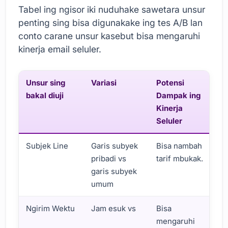
Tabel ing ngisor iki nuduhake sawetara unsur
penting sing bisa digunakake ing tes A/B lan
conto carane unsur kasebut bisa mengaruhi
kinerja email seluler.
Unsur sing
Variasi
Potensi
bakal diuji
Dampak ing
Kinerja
Seluler
Subjek Line
Garis subyek
Bisa nambah
pribadi vs
tarif mbukak.
garis subyek
umum
Ngirim Wektu
Jam esuk vs
Bisa
mengaruhi