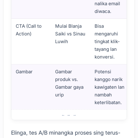
nalika email
diwaca.
CTA (Call to
Mulai Blanja
Bisa
Action)
Saiki vs Sinau
mengaruhi
Luwih
tingkat klik-
tayang lan
konversi.
Gambar
Gambar
Potensi
produk vs.
kanggo narik
Gambar gaya
kawigaten lan
urip
nambah
keterlibatan.
Ngapikake Kinerja Email Seluler kanthi Pengujian A/B
Elinga, tes A/B minangka proses sing terus-