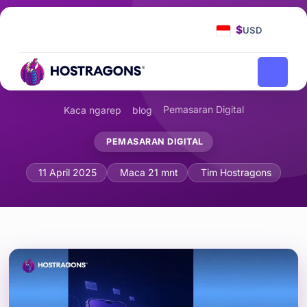
$
USD
Pemasaran Digital
Kaca ngarep
blog
PEMASARAN DIGITAL
Optimasi Seluler ing Pemasaran Email
11 April 2025
Maca 21 mnt
Tim Hostragons