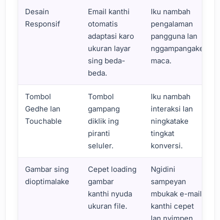
Desain
Email kanthi
Iku nambah
Responsif
otomatis
pengalaman
adaptasi karo
pangguna lan
ukuran layar
nggampangake
sing beda-
maca.
beda.
Tombol
Tombol
Iku nambah
Gedhe lan
gampang
interaksi lan
Touchable
diklik ing
ningkatake
piranti
tingkat
seluler.
konversi.
Gambar sing
Cepet loading
Ngidini
dioptimalake
gambar
sampeyan
kanthi nyuda
mbukak e-mail
ukuran file.
kanthi cepet
lan nyimpen