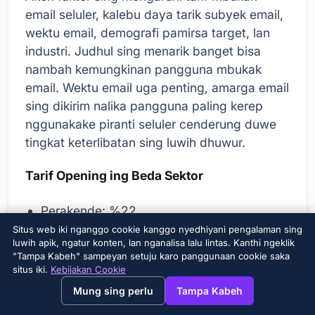
email seluler, kalebu daya tarik subyek email,
wektu email, demografi pamirsa target, lan
industri. Judhul sing menarik banget bisa
nambah kemungkinan pangguna mbukak
email. Wektu email uga penting, amarga email
sing dikirim nalika pangguna paling kerep
nggunakake piranti seluler cenderung duwe
tingkat keterlibatan sing luwih dhuwur.
Tarif Opening ing Beda Sektor
Perakende: %22
Situs web iki nganggo cookie kanggo nyedhiyani pengalaman sing
Pendidikan: 28%
luwih apik, ngatur konten, lan nganalisa lalu lintas. Kanthi ngeklik
"Tampa Kabeh" sampeyan setuju karo panggunaan cookie saka
Kesehatan: 25%
situs iki.
Kebijakan Cookie
→
×
View this page in English?
Finans: %20
Mung sing perlu
Tampa Kabeh