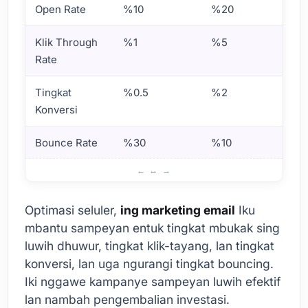
Open Rate
%10
%20
Klik Through
%1
%5
Rate
Tingkat
%0.5
%2
Konversi
Bounce Rate
%30
%10
Apa Optimasi Seluler ing Pemasaran Email?
Optimasi seluler,
ing marketing email
Iku
mbantu sampeyan entuk tingkat mbukak sing
luwih dhuwur, tingkat klik-tayang, lan tingkat
konversi, lan uga ngurangi tingkat bouncing.
Iki nggawe kampanye sampeyan luwih efektif
lan nambah pengembalian investasi.