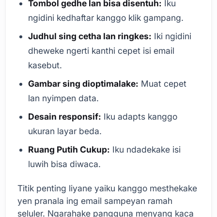
Tombol gedhe lan bisa disentuh:
Iku
ngidini kedhaftar kanggo klik gampang.
Judhul sing cetha lan ringkes:
Iki ngidini
dheweke ngerti kanthi cepet isi email
kasebut.
Gambar sing dioptimalake:
Muat cepet
lan nyimpen data.
Desain responsif:
Iku adapts kanggo
ukuran layar beda.
Ruang Putih Cukup:
Iku ndadekake isi
luwih bisa diwaca.
Titik penting liyane yaiku kanggo mesthekake
yen pranala ing email sampeyan ramah
seluler. Ngarahake pangguna menyang kaca