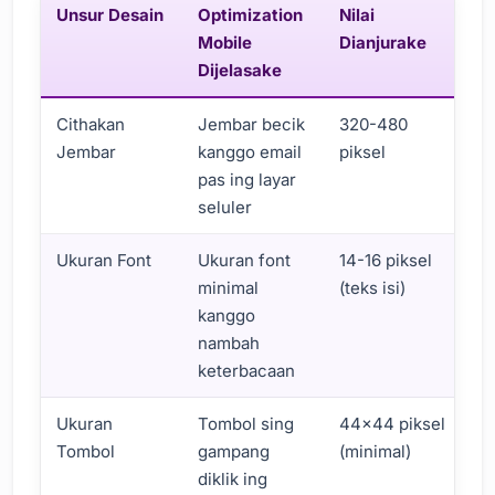
Unsur Desain
Optimization
Nilai
Mobile
Dianjurake
Dijelasake
Cithakan
Jembar becik
320-480
Jembar
kanggo email
piksel
pas ing layar
seluler
Ukuran Font
Ukuran font
14-16 piksel
minimal
(teks isi)
kanggo
nambah
keterbacaan
Ukuran
Tombol sing
44×44 piksel
Tombol
gampang
(minimal)
diklik ing