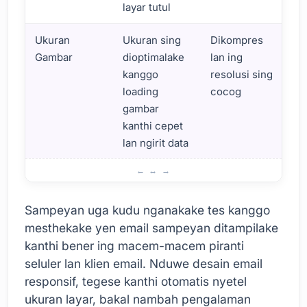
layar tutul
Ukuran
Ukuran sing
Dikompres
Gambar
dioptimalake
lan ing
kanggo
resolusi sing
loading
cocog
gambar
kanthi cepet
lan ngirit data
Bab sing Perlu Ditimbang ing Desain Email Seluler
Sampeyan uga kudu nganakake tes kanggo
mesthekake yen email sampeyan ditampilake
kanthi bener ing macem-macem piranti
seluler lan klien email. Nduwe desain email
responsif, tegese kanthi otomatis nyetel
ukuran layar, bakal nambah pengalaman