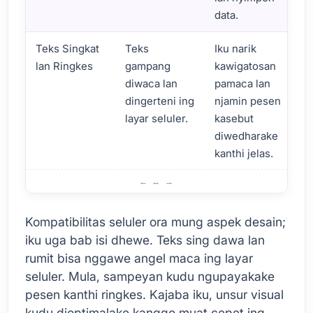
data.
Teks Singkat
Teks
Iku narik
lan Ringkes
gampang
kawigatosan
diwaca lan
pamaca lan
dingerteni ing
njamin pesen
layar seluler.
kasebut
diwedharake
kanthi jelas.
Kompatibilitas Isi Email karo Piranti Seluler
Kompatibilitas seluler ora mung aspek desain;
iku uga bab isi dhewe. Teks sing dawa lan
rumit bisa nggawe angel maca ing layar
seluler. Mula, sampeyan kudu ngupayakake
pesen kanthi ringkes. Kajaba iku, unsur visual
kudu dioptimalake kanggo muat cepet ing