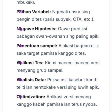
mbukak).
Pilihan Variabel:
Ngenali unsur sing
pengin dites (baris subyek, CTA, etc.).
Nggawe Hipotesis:
Gawe prediksi
babagan owah-owahan sing paling apik.
Penentuan sampel:
Alokasi bagean cilik
saka target pamirsa kanggo dites.
Aplikasi Tes:
Kirimi macem-macem versi
menyang grup sampel.
Analisis Data:
Priksa asil kasebut kanthi
teliti lan nemtokake versi sing luwih apik.
Optimization:
Aplikasi versi menang
kanggo kabeh pamirsa lan terus nyoba.