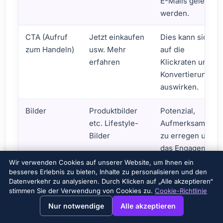
E-Mails gelesen
werden.
CTA (Aufruf
Jetzt einkaufen
Dies kann sich
zum Handeln)
usw. Mehr
auf die
erfahren
Klickraten und
Konvertierungen
auswirken.
Bilder
Produktbilder
Potenzial,
etc. Lifestyle-
Aufmerksamkeit
Bilder
zu erregen und
das Engagement
zu steigern.
Wir verwenden Cookies auf unserer Website, um Ihnen ein
besseres Erlebnis zu bieten, Inhalte zu personalisieren und den
Verbessern der mobilen E-Mail-Leistung durch A/B-Tests
Datenverkehr zu analysieren. Durch Klicken auf „Alle akzeptieren“
stimmen Sie der Verwendung von Cookies zu.
Cookie-Richtlinie
→
×
View this page in English?
Nur notwendige
Alle akzeptieren
Denken Sie daran, dass A/B-Tests ein
kontinuierlicher Prozess sind. Da sich