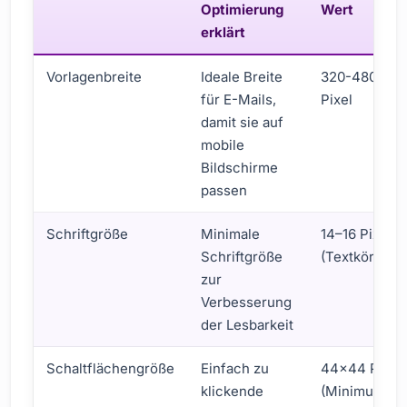
Optimierung
Wert
erklärt
Vorlagenbreite
Ideale Breite
320-480
für E-Mails,
Pixel
damit sie auf
mobile
Bildschirme
passen
Schriftgröße
Minimale
14–16 Pixel
Schriftgröße
(Textkörper)
zur
Verbesserung
der Lesbarkeit
Schaltflächengröße
Einfach zu
44×44 Pixel
klickende
(Minimum)