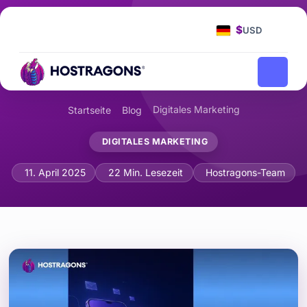
$
USD
Digitales Marketing
Startseite
Blog
DIGITALES MARKETING
Mobile Optimierung im E-Mail-Market
11. April 2025
22 Min. Lesezeit
Hostragons-Team