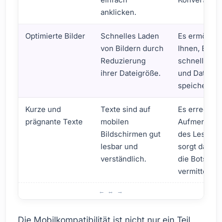
anklicken.
Optimierte Bilder
Schnelles Laden
Es ermöglic
von Bildern durch
Ihnen, E-Mai
Reduzierung
schnell zu ö
ihrer Dateigröße.
und Daten z
speichern.
Kurze und
Texte sind auf
Es erregt di
prägnante Texte
mobilen
Aufmerksam
Bildschirmen gut
des Lesers 
lesbar und
sorgt dafür,
verständlich.
die Botschaf
vermittelt wi
Kompatibilität von E-Mail-Inhalten mit mobilen Geräten
Die Mobilkompatibilität ist nicht nur ein Teil