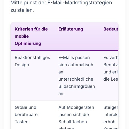
Mittelpunkt der E-Mail-Marketingstrategien
zu stellen.
Kriterien für die
Erläuterung
Bedeutung
mobile
Optimierung
Reaktionsfähiges
E-Mails passen
Es verbesse
Design
sich automatisch
Benutzererl
an
und erleicht
unterschiedliche
die Lesbarke
Bildschirmgrößen
an.
Große und
Auf Mobilgeräten
Steigert die
berührbare
lassen sich die
Interaktion 
Tasten
Schaltflächen
erhöht die
einfach
Konversions