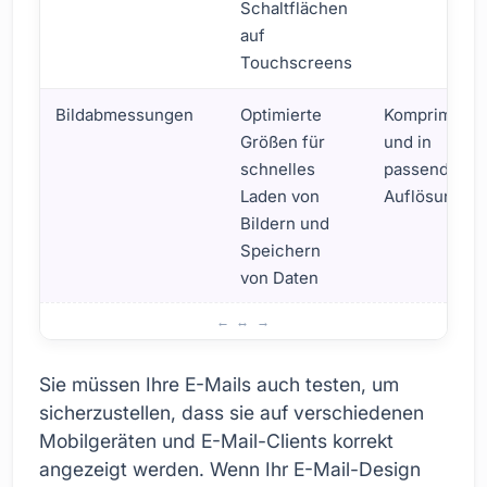
Schaltflächen
auf
Touchscreens
Bildabmessungen
Optimierte
Komprimiert
Größen für
und in
schnelles
passender
Laden von
Auflösung
Bildern und
Speichern
von Daten
Was Sie beim mobilen E-Mail-Design beachten sollten
Sie müssen Ihre E-Mails auch testen, um
sicherzustellen, dass sie auf verschiedenen
Mobilgeräten und E-Mail-Clients korrekt
angezeigt werden. Wenn Ihr E-Mail-Design