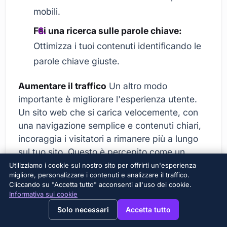
mobili.
Fai una ricerca sulle parole chiave:
Ottimizza i tuoi contenuti identificando le
parole chiave giuste.
Aumentare il traffico
Un altro modo
importante è migliorare l'esperienza utente.
Un sito web che si carica velocemente, con
una navigazione semplice e contenuti chiari,
incoraggia i visitatori a rimanere più a lungo
sul tuo sito. Questo è percepito come un
segnale positivo dai motori di ricerca e
Utilizziamo i cookie sul nostro sito per offrirti un'esperienza
migliore, personalizzare i contenuti e analizzare il traffico.
migliora il tuo posizionamento. Puoi anche
Cliccando su "Accetta tutto" acconsenti all'uso dei cookie.
coinvolgere maggiormente i tuoi visitatori
Informativa sui cookie
→
×
View this page in English?
utilizzando contenuti interattivi.
Solo necessari
Accetta tutto