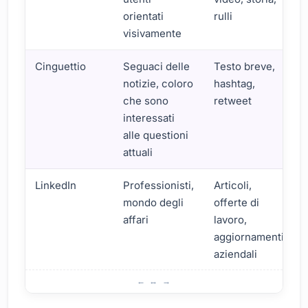
orientati
rulli
visivamente
Cinguettio
Seguaci delle
Testo breve,
notizie, coloro
hashtag,
che sono
retweet
interessati
alle questioni
attuali
LinkedIn
Professionisti,
Articoli,
mondo degli
offerte di
affari
lavoro,
aggiornamenti
aziendali
L importanza dell uso dei social media