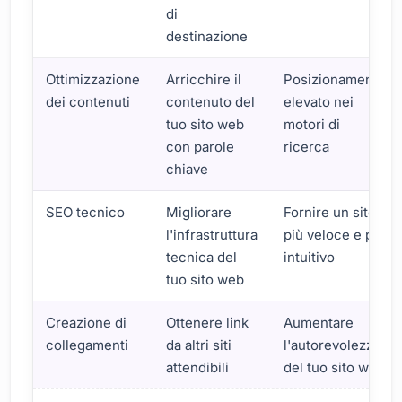
di
destinazione
Ottimizzazione
Arricchire il
Posizionamento
dei contenuti
contenuto del
elevato nei
tuo sito web
motori di
con parole
ricerca
chiave
SEO tecnico
Migliorare
Fornire un sito
l'infrastruttura
più veloce e più
tecnica del
intuitivo
tuo sito web
Creazione di
Ottenere link
Aumentare
collegamenti
da altri siti
l'autorevolezza
attendibili
del tuo sito web
Aumenta il tuo traffico con strategie SEO efficaci